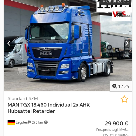
Kleinanzeige
1
/
24
Standard SZM
MAN
TGX 18.460 Individual 2x AHK
Hubsattel Retarder
29.900 €
Legden
275 km
Festpreis zzgl. MwSt.
(35.581 € brutto)