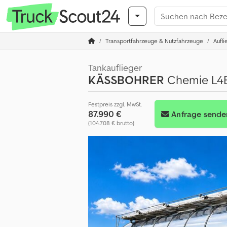
Transportfahrzeuge & Nutzfahrzeuge
Aufli
Tankauflieger
KÄSSBOHRER
Chemie L4B
Festpreis zzgl. MwSt.
87.990 €
Anfrage sende
(104.708 € brutto)