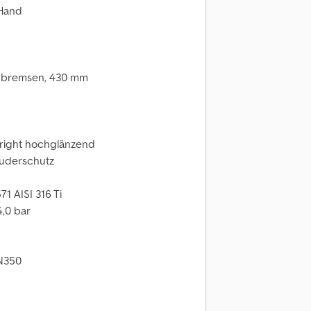
 Hand
nbremsen, 430 mm
right hochglänzend
euderschutz
71 AISI 316 Ti
4,0 bar
N350