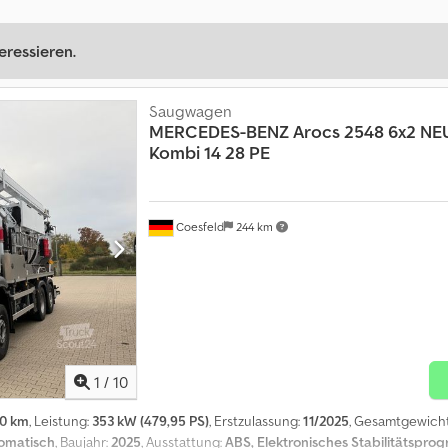
eressieren.
Saugwagen
MERCEDES-BENZ
Arocs 2548 6x2 NE
Kombi 14 28 PE
Coesfeld
244 km
1
/
10
00 km
, Leistung:
353 kW (479,95 PS)
, Erstzulassung:
11/2025
, Gesamtgewich
omatisch
, Baujahr:
2025
, Ausstattung:
ABS, Elektronisches Stabilitätspro