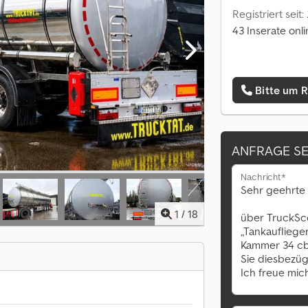
Registriert seit
43 Inserate onl
Bitte um 
ANFRAGE S
Nachricht*
1
/
18