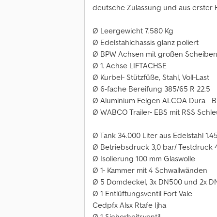
deutsche Zulassung und aus erster
Ø Leergewicht 7.580 Kg
Ø Edelstahlchassis glanz poliert
Ø BPW Achsen mit großen Scheibe
Ø 1. Achse LIFTACHSE
Ø Kurbel- Stützfüße, Stahl, Voll-Last
Ø 6-fache Bereifung 385/65 R 22.5
Ø Aluminium Felgen ALCOA Dura - B
Ø WABCO Trailer- EBS mit RSS Schl
Ø Tank 34.000 Liter aus Edelstahl 1.45
Ø Betriebsdruck 3,0 bar/ Testdruck 
Ø Isolierung 100 mm Glaswolle
Ø 1- Kammer mit 4 Schwallwänden
Ø 5 Domdeckel, 3x DN500 und 2x D
Ø 1 Entlüftungsventil Fort Vale
Cedpfx Alsx Rtafe Ijha
Ø 1 Sicherheitsventil