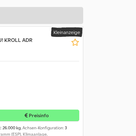
Kleinanzeige
U! KROLL ADR
Preisinfo
t:
26.000 kg
, Achsen-Konfiguration:
3
gramm (ESP), Klimaanlage,