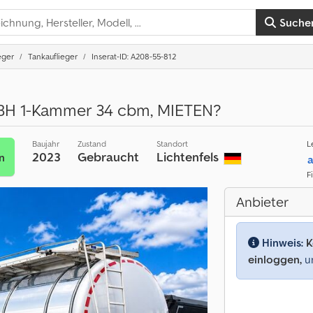
Suche
eger
Tankauflieger
Inserat-ID: A208-55-812
H 1-Kammer 34 cbm, MIETEN?
Baujahr
Zustand
Standort
L
2023
Gebraucht
Lichtenfels
n
a
F
Anbieter
Hinweis:
K
einloggen,
um