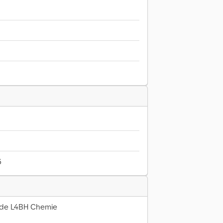
6
ode L4BH Chemie