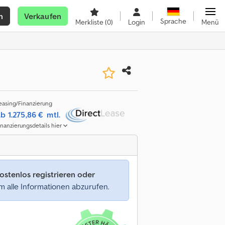
n
Verkaufen
Sprache
Merkliste
(0)
Login
Menü
easing/Finanzierung
b 1.275,86 €
mtl.
inanzierungsdetails hier
ostenlos registrieren oder
 alle Informationen abzurufen.