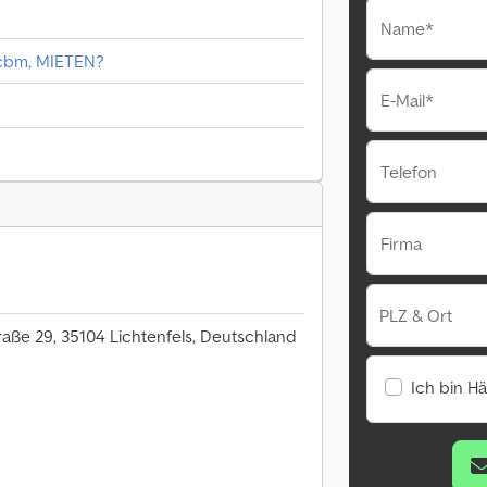
Name*
cbm, MIETEN?
E-Mail*
Telefon
Firma
PLZ & Ort
raße 29, 35104 Lichtenfels, Deutschland
Ich bin H