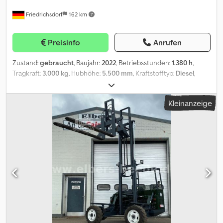
Friedrichsdorf
162 km
Preisinfo
Anrufen
Zustand:
gebraucht
, Baujahr:
2022
, Betriebsstunden:
1.380 h
,
Tragkraft:
3.000 kg
, Hubhöhe:
5.500 mm
, Kraftstofftyp:
Diesel
,
Masttyp:
Triplex
, Bauhöhe:
3.060 mm
, Leistung:
55 kW (74,78 PS)
,
Reifenzustand:
100 %
, Leergewicht:
5.600 kg
, Gesamtlänge:
3.490
Kleinanzeige
mm
, Farbe:
Sonstige
, Höchstgeschwindigkeit:
20 km/h
,
Anbaugeräte: Seitenschieber, Sonderausstattung: 3. Ventil,
Dcsdpfswiix Isx An Hsk