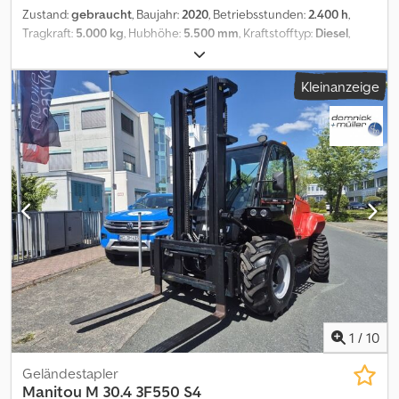
Zustand:
gebraucht
, Baujahr:
2020
, Betriebsstunden:
2.400 h
,
Tragkraft:
5.000 kg
, Hubhöhe:
5.500 mm
, Kraftstofftyp:
Diesel
,
Masttyp:
Triplex
, Bauhöhe:
2.910 mm
, Leistung:
55 kW (74,78 PS)
,
Reifenzustand:
100 %
, Vorderreifengröße:
AS 340 -80 R18 XMCL
,
Kleinanzeige
Hinterreifengröße:
AS 18-22.5 163A8 MPT-
, Leergewicht:
7.760 kg
,
Gesamtlänge:
3.755 mm
, Farbe:
Sonstige
, Anbaugeräte:
Seitenschieber, Sonderausstattung: 3. Ventil, 4. Ventil, Vollkabine,
Vollfreihub, CE Zertifikat, Dodevggigjpfx An Hock
1
/
10
Geländestapler
Manitou
M 30.4 3F550 S4