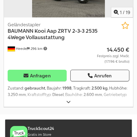
1
/
19
Geländestapler
BAUMANN
Kooi Aap ZRTV 2-3-3 2535
4Wege Vollausstattung
14.450 €
Heede
296 km
Festpreis zzgl. MwSt.
(17.196 € brutto)
Anfragen
Anrufen
Zustand:
gebraucht
, Baujahr:
1998
, Tragkraft:
2.500 kg
, Hubhöhe:
3.250 mm
, Kraftstofftyp:
Diesel
, Bauhöhe:
2.600 mm
, Getriebetyp:
Automatisch
, Ausstattung:
Kopfschutz
, Fahrzeugbeschreibung:
Interne Nr. 382 Model: Kooi Aap ZRTV2-3-3-2535 4Wege,
Superreach - Bj. 1998 Dcedpfx Anjka Dl Us Hok - 2,5 t Hubkraft -
3,5m Hubhöhe - 2,70m Bauhöhe - Allrad - Hydraulische Stützbeine
- Hydraulische Lastablagen - Hydraulischer Seitenhub -
TruckScout24
Superreach, Schere und Hydraulische Teleskopgabel 1,35m +
Gratis im Store