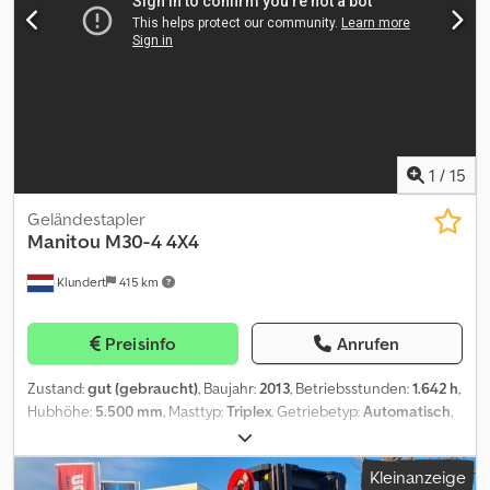
1
/
15
Geländestapler
Manitou
M30-4 4X4
Klundert
415 km
Preisinfo
Anrufen
Zustand:
gut (gebraucht)
, Baujahr:
2013
, Betriebsstunden:
1.642 h
,
Hubhöhe:
5.500 mm
, Masttyp:
Triplex
, Getriebetyp:
Automatisch
,
Gabellänge:
1.200 mm
, Gesamthöhe:
2.950 mm
, Gesamtlänge:
3.500 mm
, Gesamtbreite:
1.920 mm
, Farbe:
Rot
, MACHINE: Rough
Kleinanzeige
terrain forklift BRAND: Manitou MODEL: M30-4 YEAR OF