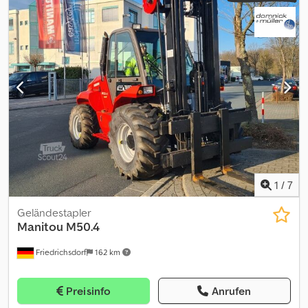
CONSTRUCTION: 2013 Dcsdpfouuyawex An Hsk ENGINE: Diesel
HOURS: 1642 TRANSMISSION: Automatic DRIVE: 4X4 MAST: 3
Stages LIFTING HEIGHT: 5500mm CLOSED MAST: 2950mm
ATTACHMENTS: No LIFT CAPACITY: 3000kg CONDITION: Good
ID99252 = Weitere Informationen = Baujahr: 2013 Leergewicht:
4.476 kg Hubkapazität: 3.000 kg Bauhöhe: 2.950 mm Technischer
Zustand: gut Optischer Zustand: gut Preis: Auf Anfrage Wenden
Sie sich an Corne van Dueren den Hollander oder Roland, um
weitere Informationen zu erhalten.
1
/
7
Geländestapler
Manitou
M50.4
Friedrichsdorf
162 km
Preisinfo
Anrufen