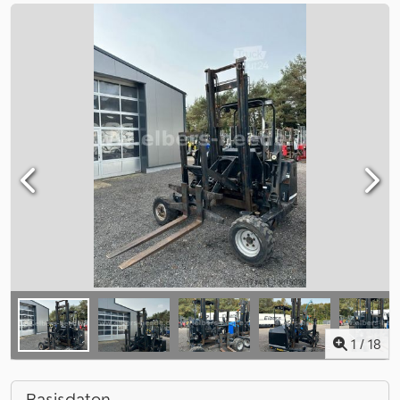
1
/
18
Basisdaten