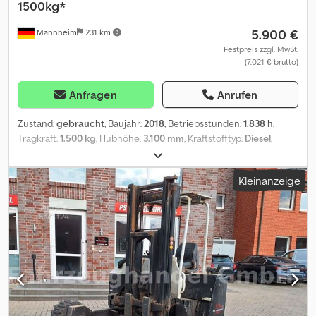
1500kg*
5.900 €
Mannheim
231 km
Festpreis zzgl. MwSt.
(7.021 € brutto)
Anfragen
Anrufen
Zustand:
gebraucht
, Baujahr:
2018
, Betriebsstunden:
1.838 h
,
Tragkraft:
1.500 kg
, Hubhöhe:
3.100 mm
, Kraftstofftyp:
Diesel
,
Getriebetyp:
Automatisch
, * Fahrzeugnummer : P19456 M +
WhatsApp: KI-gestützt, Weiterleitung an den zuständigen
Kleinanzeige
Ansprechpartner in Ihrer Sprache) * Motor Lombardini LDW
1003/B1 * Diesel-Motor Credpfxszp S Ipe Aifef * Nenntragfähigkeit:
1500 kg * Betriebsstunden: 1838 h * Erstzulassung: 10-2018 *
Leergewicht: 1500 kg * ZulGesamtgewicht: 2400 kg * Hydraulisch
ausziehbare Teleskopgabeln Verkauf eines gebrauchten
Fahrzeugs im aktuellen Ist-Zustand ausschließlich an
Gewerbetreibende oder für Export.Verkauf unter Ausschluss der
Sachmängelhaftung (§ 444 BGB). Keine Garantie oder
Gewährleistung. Nachträgliche Ansprüche
ausgeschlossen.Besichtigung und Probefahrt vor Kauf