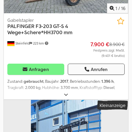
1
/
16
Gabelstapler
PALFINGER
F3-203 GT-S 4
Wege+Schere*HH3700 mm
7.900 €
Steinfeld
223 km
8.900 €
Festpreis zzgl. MwSt.
(9.401 € brutto)
Anfragen
Anrufen
Zustand:
gebraucht
, Baujahr:
2017
, Betriebsstunden:
1.396 h
,
Tragkraft:
2.000 kg
, Hubhöhe:
3.700 mm
, Kraftstofftyp:
Diesel
,
Bauhöhe:
2.750 mm
, Ausstattung:
Kopfschutz
, Angeboten wird
ein Mitnahmestapler der Marke Palfinger F3-203 GT-S 4 Wege mit
Kleinanzeige
folgender Austattung: * Hubkraft/ Traglast: 2000 kg bei LSP 1400
mm * Überhang am LKW 1230 mm * Turm/Mastneigung:
plus/minus 6 Grad * Gabelträger FEM 2A, Breite 1100 mm Cjdpozb
T U Ajfx Aifsrf * Scherenvorschub 900 mm * hydrostatischer
Antrieb auf 3 Räder mit Differenzialsperre und dynamischer