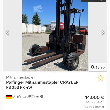
1
/
30
Mitnahmestapler
Palfinger
Mitnahmestapler CRAYLER
F3 253 PX 4W
14.000 €
Umpferstedt
71 km
VB zzgl. MwSt.
(16.660 € brutto)