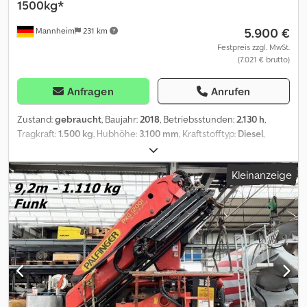
1500kg*
5.900 €
Mannheim
231 km
Festpreis zzgl. MwSt.
(7.021 € brutto)
Anfragen
Anrufen
Zustand:
gebraucht
, Baujahr:
2018
, Betriebsstunden:
2.130 h
,
Tragkraft:
1.500 kg
, Hubhöhe:
3.100 mm
, Kraftstofftyp:
Diesel
,
Getriebetyp:
Automatisch
, * Fahrzeugnummer : P19457 M +
WhatsApp: KI-gestützt, Weiterleitung an den zuständigen
Kleinanzeige
Ansprechpartner in Ihrer Sprache) Codpfx Aiszqw I Deferf * Motor
Lombardini LDW 1003/B1 * Diesel-Motor * Nenntragfähigkeit: 1500
kg * Betriebsstunden: 2130 h * Erstzulassung: 10-2018 *
Leergewicht: 1500 kg * ZulGesamtgewicht: 2400 kg * Hydraulisch
ausziehbare Teleskopgabeln Verkauf eines gebrauchten
Fahrzeugs im aktuellen Ist-Zustand ausschließlich an
Gewerbetreibende oder für Export.Verkauf unter Ausschluss der
Sachmängelhaftung (§ 444 BGB). Keine Garantie oder
Gewährleistung. Nachträgliche Ansprüche
ausgeschlossen.Besichtigung und Probefahrt vor Kauf