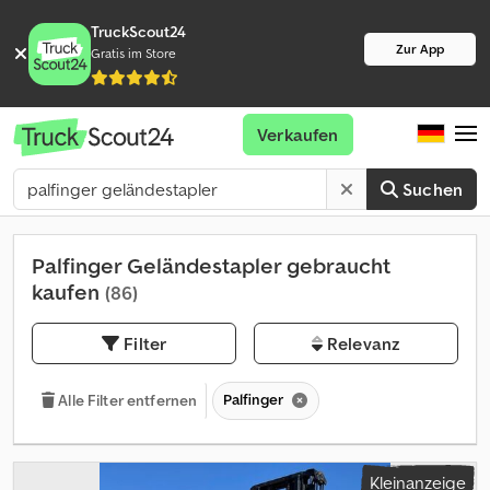
TruckScout24
Zur App
Gratis im Store
Verkaufen
Suchen
Palfinger Geländestapler gebraucht
kaufen
(86)
Filter
Relevanz
Palfinger
Alle Filter entfernen
Kleinanzeige