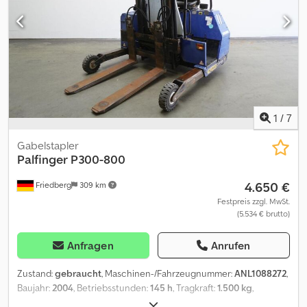
1
/
7
Gabelstapler
Palfinger
P300-800
4.650 €
Friedberg
309 km
Festpreis zzgl. MwSt.
(5.534 € brutto)
Anfragen
Anrufen
Zustand:
gebraucht
, Maschinen-/Fahrzeugnummer:
ANL1088272
,
Baujahr:
2004
, Betriebsstunden:
145 h
, Tragkraft:
1.500 kg
,
Hubhöhe:
2.150 mm
, Freihub:
1.000 mm
, Lastschwerpunkt:
600