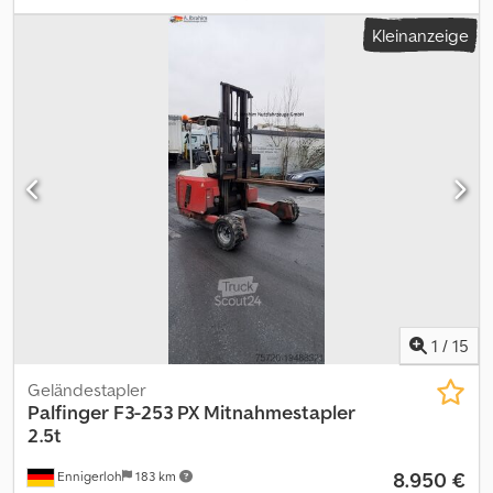
mm
, Masttyp:
Simplex
, Gabelträgerbreite:
1.220 mm
, Gabellänge:
Kleinanzeige
1.200 mm
, Vorderreifengröße:
4.00-4,5-2.50
, Hinterreifengröße:
23x8,5-12
, Leergewicht:
1.550 kg
, Gesamthöhe:
1.750 mm
,
Gesamtlänge:
1.150 mm
, Gesamtbreite:
1.750 mm
, Kraftstoff:
Diesel
, - Fahrzeug: Doppelzusatzhydraulik - Mast:
Doppelzusatzhydraulik - Seitenschieber, integriert - Stahlrahmen
+ Dachscheibe - 2 x Arbeitsscheinwerfer vorne - 1 x
Rückfahrscheinwerfer hinten Codpfx Aszqhadsifjrf -
Beleuchtungsanlage mit Stand- und Fahrlicht, Bremslichter und
Blinker - Blitzleuchte - Zugangskontrolle: Schlüsselschalter -
Fahrersitz Standard (Kunstleder) - Einpedal - Einzelhebel-
Bedienung - Schubgabel: Grundlänge 1200 mm / ausgefahrene
Länge 2050 mm/ Ausschub: 850 mm - Reifengröße Hinten:23 x 8,5
- 12 - vorne:4 . 00 - 4 - 5 - 2 . 50 - Seitenschub +/- 500mm, - LSP 0.6
Ref: ANL1088272
1
/
15
Geländestapler
Palfinger
F3-253 PX Mitnahmestapler
2.5t
8.950 €
Ennigerloh
183 km