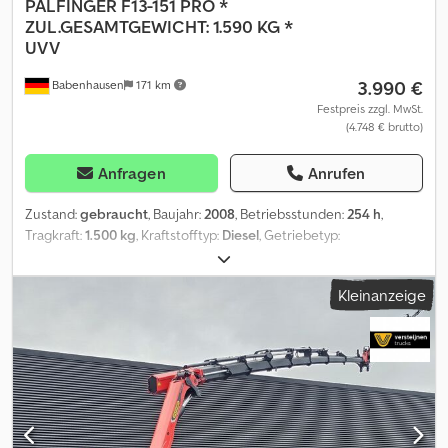
PALFINGER
F13-151 PRO *
ZUL.GESAMTGEWICHT: 1.590 KG *
UVV
3.990 €
Babenhausen
171 km
Festpreis zzgl. MwSt.
(4.748 € brutto)
Anfragen
Anrufen
Zustand:
gebraucht
, Baujahr:
2008
, Betriebsstunden:
254 h
,
Tragkraft:
1.500 kg
, Kraftstofftyp:
Diesel
, Getriebetyp:
Automatisch
, PALFINGER MITNAHMESTAPLER F13-151 PRO SEHR
GEPFLEGT ----FAHRZEUG-HISTORIE * DEUTSCHES FAHRZEUG *
Kleinanzeige
AUF WUNSCH VIDEO ERHÄLTLICH FAHRZEUG-AUSSTATTUNGEN *
TYP: F13-151 PRO * 254 BETRIEBSSTUNDEN * BAUJAHR: 2008 *
EIGENGEWICHT: 1.590 KG * 1,5 T HUBKRAFT * LETZTE UVV 7 / 2023
* AUF WUNSCH UVV PRÜFUNG Cedpfxjrmhzds Aiforf ----
AUSFUHRANMELDUNG ZOLL EXW IN 10 MIN. ( ZUGELASSENER
AUSFÜHRER ) 5 TAGE, 15 TAGE, 30 TAGE KENNZEICHEN UND 15
TAGE ÖSTERREICH KENNZEICHEN EURO 1 TECH. DATENBLAT (
DATA TECNICI )FAHRZEUGRESERVIERUNGEN BITTE NUR ÜBER DIE