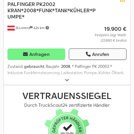
PALFINGER
PK2002
KRAN*2008*FUNK*TANK*KÜHLER*P
UMPE*
19.900 €
St.Lorenz
424 km
Festpreis zzgl. MwSt.
(23.880 € brutto)
Anfragen
Anrufen
Zustand:
gebraucht
, Baujahr:
2008
, * Palfinger PK 20002 *
Inklusive Funkfernsteuerung, Ladestation, Pumpe, Kühler, Öltank,
Crodozqiupepfx Aifof * Baujahr: 2008 * Alle Angaben ohne
Gewähr * Irrtum und Zwischenverkauf Vorbehalten
VERTRAUENSSIEGEL
Durch TruckScout24 zertifizierte Händler