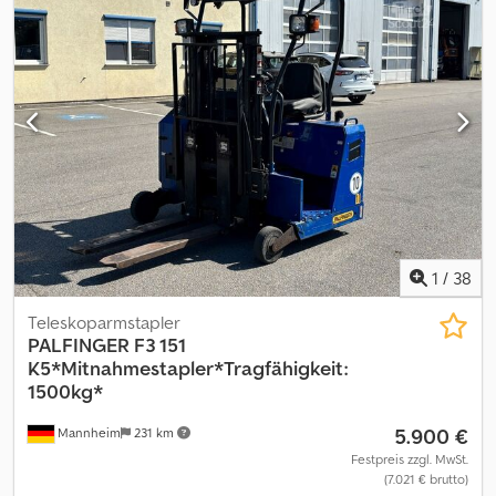
Absattelkonsole, Hochstand Lastdiagramm: 3,7m-3010kg, 5,1m-
2100kg, 7,1m-1470kg, 9,2m-1110kg! Der Kran ist funkfähig, hat aber
keine Funkfernbedienung. Diese kann aber gern gegen Aufpreis
erworben werden. ZUBEHÖRANGABEN OHNE GEWÄHR,
Änderungen, Zwischenverkauf und Irrtümer vorbehalten! Cjdpfx
Aisummulsforf - .
1
/
38
Teleskoparmstapler
PALFINGER
F3 151
K5*Mitnahmestapler*Tragfähigkeit:
1500kg*
5.900 €
Mannheim
231 km
Festpreis zzgl. MwSt.
(7.021 € brutto)