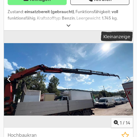
Zustand:
einsatzbereit (gebraucht)
, Funktionsfähigkeit:
voll
funktionsfähig
, Kraftstofftyp:
Benzin
, Leergewicht:
1.745 kg
,
Baujahr:
2018
, Betriebsstunden:
395 h
, Mitnehmstapler Palfinger
BM 214, Baujahr 2019, in hervorragendem Zustand mit nur 390
Kleinanzeige
Betriebsstunden. Technische Daten • Nenntragkraft: 2.100 kg •
Maximale Hubhöhe: 2.850 mm Crsdozp Rubspfx Aifof •
Eigengewicht (ohne Gabeln): ca. 1.745 kg • Motor: Lombardini LDW
1003, 3-Zylinder-Dieselmotor – Leistung 25,3 kW • Getriebe:
hydraulisch (HY) Vorteile • Hohe Tragkraft • Große Hubhöhe • Ideal
für den Umschlag schwerer und sperriger Lasten • Zuverlässige
Maschine, leicht am LKW-Heck oder im Staukasten eines
Anhängers transportierbar. Inklusiv-Ausstattung • Komplette
Bedienungseinheit • Ladegerät • 2 Batterien • Gabelsatz +
zusätzliche lange Gabeln • Sämtliche originalen Unterlagen Kann
im Staukasten eines LKW-Anhängers untergebracht werden (wir
können einen passenden Anhänger ebenfalls herstellen und
liefern). Preis: 25.500 € zzgl. MwSt.
1
/
14
Hochbaukran