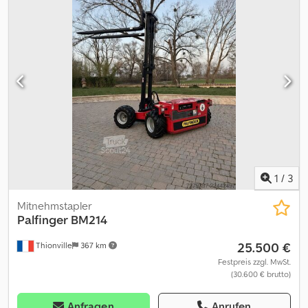
Workbasket. Palcom P7 radio remote control. Max lifting capacity:
30.000 kg. 8 x hydraulic extension. Winch: KBW040-AA - 3500 kg.
Jib: PCJ170 E 6 x hydraulic extension. DPS-C Workbasket. cargo
bed which can be mounted easely on the crawler. Dimension: 620
x 210 cm. Twist-locks. Lash eyes. Stackholes. = Weitere
Informationen = Kran: Palfinger Preis: Auf Anfrage Typennummer:
CRAWLER PCC .002 - tm / W Codjzqz Iuepfx Aifjrf =
Firmeninformationen = ALLE PREISE SIND NETTO FUR DEN
EXPORT,Joris Versteijnen NL-DE-GB)Wouter Greutink NL-DE-GB-
ES-IT)Govorim po ryccki Wir bemühen uns nach Kraften, korrekte
Informationen anzugeben.Dennoch konnen aus den
eingestellten Texten keine Rechte hergeleitet werden.
1
/
3
Mitnehmstapler
Palfinger
BM214
25.500 €
Thionville
367 km
Festpreis zzgl. MwSt.
(30.600 € brutto)
Anfragen
Anrufen