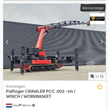
Kleinanzeige
1
/
15
Kranwagen
Palfinger
CRAWLER PCC .002 - tm /
WINCH / WORKBASKET
Gilze
385 km