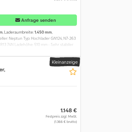
Anfrage senden
mm
, Laderaumbreite:
1.450 mm
,
teller: Neptun Typ: Hochlader GN124, N7-263
 R13 74N Ladehöhe: 510 mm - Sehr stabiler
mit ZG 400 kg, 450 kg, 500 kg, 550 kg, 600
uropaletten aufzuladen. - Sind die
Kleinanzeige
cken zum sichern und festzurren der
r,
UN Anhängern Standard. - Sichere Fahrt
en sind, vor Feuchtigkeit und Grünspan
re) Wir haben eine große Anzahl von
h erhalten sie von uns ein kostenloses
che Änderungen, Preisänderungen und
ungsfreie Gummifederachsen.- Die
l. Garantie, - Sehr stabiler Rahmen durch
1.148 €
50 kg, 500 kg, 550 kg, 600 kg, 650 kg, 700
Festpreis zzgl. MwSt.
zuladen.- Sind die Seitenwände entfernt,
(1.366 € brutto)
stzurren der Ladung sind bei allen
- Sichere Fahrt durch verstärkte V-