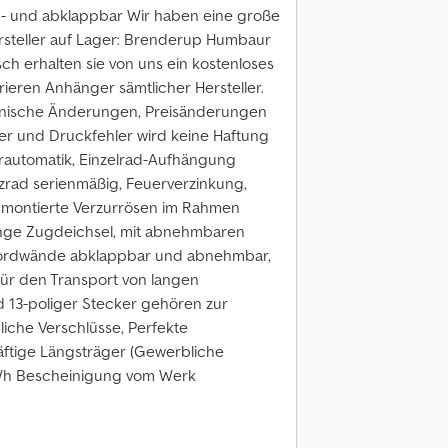
und abklappbar Wir haben eine große
steller auf Lager: Brenderup Humbaur
h erhalten sie von uns ein kostenloses
eren Anhänger sämtlicher Hersteller.
hnische Änderungen, Preisänderungen
mer und Druckfehler wird keine Haftung
automatik, Einzelrad-Aufhängung
zrad serienmäßig, Feuerverzinkung,
rdmontierte Verzurrösen im Rahmen
ange Zugdeichsel, mit abnehmbaren
 Bordwände abklappbar und abnehmbar,
für den Transport von langen
 13-poliger Stecker gehören zur
iche Verschlüsse, Perfekte
ftige Längsträger (Gewerbliche
m/h Bescheinigung vom Werk