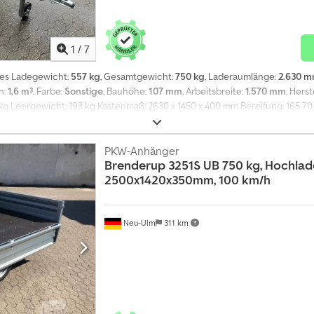
1
/
7
les Ladegewicht:
557 kg
, Gesamtgewicht:
750 kg
, Laderaumlänge:
2.630 
n:
1,6 m³
, Farbe:
Sonstige
, Bauhöhe:
107 mm
, Arbeitsbreite:
1.570 mm
, Hers
7 kg Leergewicht: 193 kg Kastenmaß: 2630 x 1450 x 400 mm Bereifung: 165 70
Längs- und 2 Querträger. - Der Anhänger ist in der Registrierungsversion 
e 4 Seiten können geöffnet und entfernt werden, um von der Seite bis zu 3 E
en abgebaut werden, um den Platz voll auszunutzen. - Zurr-Ösen in den E
PKW-Anhänger
Brenderup
3251S UB 750 kg, Hochlade
tandard. - Planen-Knöpfe für Flach- oder Hochplanen sind bei allen NEPT
2500x1420x350mm, 100 km/h
hängung und wartungsfreie Gummifederachsen. - Die Multifunktionsleucht
Preis inkl. Fahrzeugbrief (Zulassungsbescheinigung Teil II und COC Papie
 Brenderup Humbaur Cheval Liberte Hapert Brian James Trailers Auf Wunsc
Anhänger sämtlicher Hersteller. Weiteres Zubehör auf Anfrage. Technis
Neu-Ulm
311 km
ruckfehler wird keine Haftung übernommen.Einzelradaufhängung und wart
hängung, Stützrad, Begrenzungsleuchten, Feuerverzinkung, Ungebremst, Ink
uerträger.- Der Anhänger ist in der Registrierungsversion mit ZG 400 kg, 4
n geöffnet und entfernt werden, um von der Seite bis zu 3 Europaletten auf
den Platz voll auszunutzen.- Zurr-Ösen in den Ecken zum sichern und fe
e für Flach- oder Hochplanen sind bei allen NEPTUN Anhängern Standard.