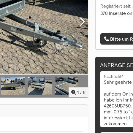
Registriert seit:
378 Inserate on
Bitte um 
ANFRAGE S
Nachricht*
1
/
6