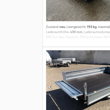
Zustand:
neu
, Leergewicht:
193 kg
, maxima
Laderaumhöhe:
400 mm
, Laderaumvolume
KPS Zul. Ges. Gewicht: 750 kg Nutzlast: 55
Rahmen durch 2 durchgehende U-profilierte 
kg, 650 kg, 700 kg, 750 kg erhältlich - All
Seitenwände entfernt, können die Eckrung
Ladung sind bei allen NEPTUN Anhängern S
durch verstärkte V-Deichsel, Einzelradauf
geschützt, unter der Heckklappe montiert 
Anhängern folgender Hersteller auf Lager:
Überführungskennzeichen. Wir reparieren 
Irrtümer vorbehalten. Für Irrtümer und D
Multifunktionsleuchten sind, Einzelradauf
2 durchgehende U-profilierte Längs- und 2 Q
kg, 750 kg erhältlich- Alle 4 Seiten könne
können die Eckrungen abgebaut werden, um 
NEPTUN Anhängern Standard.- Planen-Knöpf