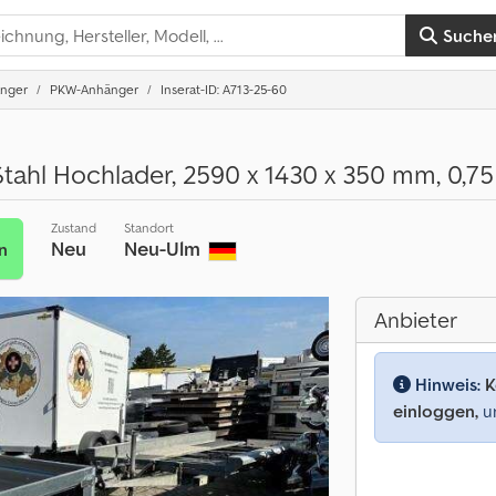
Suche
nger
PKW-Anhänger
Inserat-ID: A713-25-60
ahl Hochlader, 2590 x 1430 x 350 mm, 0,75 
Zustand
Standort
Neu
Neu-Ulm
n
Anbieter
Hinweis:
K
einloggen,
um