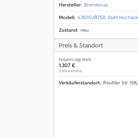
Hersteller:
Brenderup
Modell:
4260SUB750, Stahl Hochlader
Zustand:
neu
Preis & Standort
Festpreis zzgl. MwSt.
1.307 €
(1.555 € brutto)
Verkäuferstandort:
Reuttier Str. 1