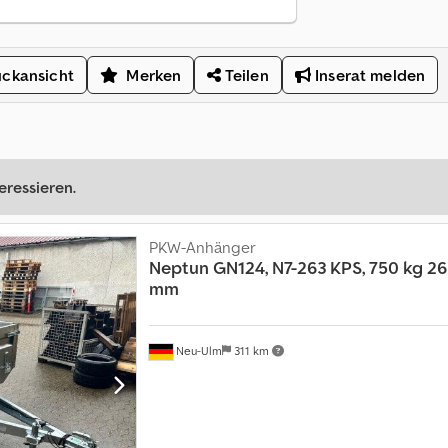
ckansicht
Merken
Teilen
Inserat melden
eressieren.
PKW-Anhänger
Neptun
GN124, N7-263 KPS, 750 kg 26
mm
Neu-Ulm
311 km