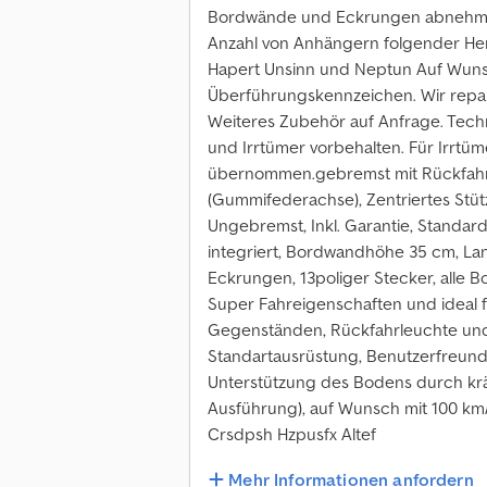
Bordwände und Eckrungen abnehm- 
Anzahl von Anhängern folgender Her
Hapert Unsinn und Neptun Auf Wunsc
Überführungskennzeichen. Wir repari
Weiteres Zubehör auf Anfrage. Tec
und Irrtümer vorbehalten. Für Irrtü
übernommen.gebremst mit Rückfahr
(Gummifederachse), Zentriertes Stüt
Ungebremst, Inkl. Garantie, Standa
integriert, Bordwandhöhe 35 cm, L
Eckrungen, 13poliger Stecker, alle
Super Fahreigenschaften und ideal 
Gegenständen, Rückfahrleuchte und
Standartausrüstung, Benutzerfreundl
Unterstützung des Bodens durch krä
Ausführung), auf Wunsch mit 100 k
Crsdpsh Hzpusfx Altef
Mehr Informationen anfordern