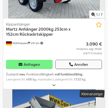
1
/
7
Kippanhänger
Martz Anhänger 2000kg 253cm x
152cm
Rückwärtskipper
3.090 €
Mühlhausen
231 km
Festpreis zzgl. MwSt.
(3.677 € brutto)
Anfragen
Anrufen
Zustand:
neu
, Funktionsfähigkeit:
voll funktionsfähig
,
Leergewicht:
468 kg
, maximales Ladegewicht:
1.532 kg
,
Gesamtgewicht:
2.000 kg
, Achsen-Konfiguration:
2 Achsen
,
Laderaumlänge:
2.530 mm
, Laderaumbreite:
1.520 mm
, Baujahr:
Kleinanzeige
2026
, Lieferumfang: 1x Martz Rückwärtskipper Anhänger mit
Stahlboden und Handpumpe 253x152cm 2000kg Beschreibung:
Der Martz Rückwärtskipper mit Handpumpe ist die robuste