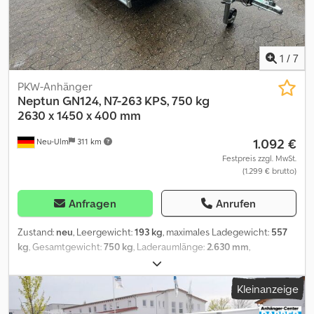
1
/
7
PKW-Anhänger
Neptun
GN124, N7-263 KPS, 750 kg
2630 x 1450 x 400 mm
1.092 €
Neu-Ulm
311 km
Festpreis zzgl. MwSt.
(1.299 € brutto)
Anfragen
Anrufen
Zustand:
neu
, Leergewicht:
193 kg
, maximales Ladegewicht:
557
kg
, Gesamtgewicht:
750 kg
, Laderaumlänge:
2.630 mm
,
Laderaumbreite:
1.450 mm
, Laderaumhöhe:
400 mm
,
Laderaumvolumen:
1,6 m³
, Farbe:
Sonstige
, Bauhöhe:
107 mm
,
Kleinanzeige
Arbeitsbreite:
1.570 mm
, Hersteller: Neptun Typ: Hochlader GN124,
N7-263 KPS Zul. Ges. Gewicht: 750 kg Nutzlast: 557 kg