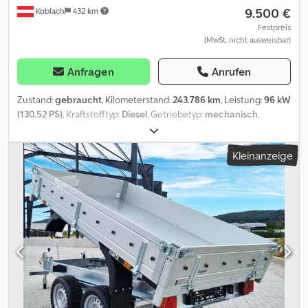
9.500 €
Koblach
432 km
Möglichkeit zur individuellen Finanzierung. Carlo Mauri Srl
übernimmt keine Haftung für eventuelle unbeabsichtigte Fehler
Festpreis
(MwSt. nicht ausweisbar)
in der Anzeige, die keine vertragliche Verpflichtung darstellt. Die
angegebenen Preise verstehen sich zuzüglich Mehrwertsteuer
und Überführungskosten. Dcsdpjvv Eiqjfx Aqlok
Anfragen
Anrufen
Zustand:
gebraucht
, Kilometerstand:
243.786 km
, Leistung:
96 kW
(130,52 PS)
, Kraftstofftyp:
Diesel
, Getriebetyp:
mechanisch
,
Gesamtgewicht:
300 kg
, Erstzulassung:
12/2009
, Farbe:
Weiß
,
Anzahl der Sitzplätze:
9
, Baujahr:
2009
, Ausstattung:
ABS,
Kleinanzeige
Allradantrieb, Elektronisches Stabilitätsprogramm (ESP),
Klimaanlage, Navigationssystem, Rußfilter, Zentralverriegelung
,
* VW T5 Caravelle Lang * Klimaanlage Dedpfex Iyhdox Aqlock *
Tempomat * Navigation * 2,5 L 93 kW * 243.786 km * Baujahr 2009
* 9 Sitze * Service Buch * 2 Schlüssel * Zustand gut *
WV2ZZZ7HZ9H013272 * Arbeitszeit von Mo bis Fr 07:30-12:00
13:00-18:00, Samstag 07:30-17:00. * E-Mail: * Tel/ Whatsapp/ Viber:
Alexandar Ilic * Tel/ Whatsapp/ Viber English: Mladen Ilic