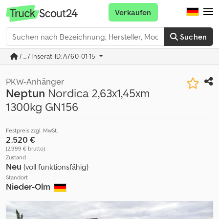
Verkaufen
Suchen
/ ... / Inserat-ID: A760-01-15
PKW-Anhänger
Neptun
Nordica 2,63x1,45xm
1300kg GN156
Festpreis zzgl. MwSt.
2.520 €
(2.999 € brutto)
Zustand
Neu
(voll funktionsfähig)
Standort
Nieder-Olm