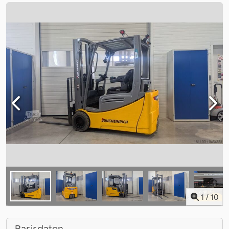
1
/
10
Basisdaten