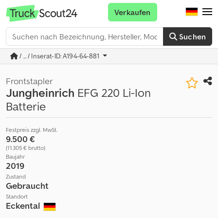
Verkaufen
Suchen
/ ... / Inserat-ID: A194-64-881
Frontstapler
Jungheinrich
EFG 220 Li-Ion
Batterie
Festpreis zzgl. MwSt.
9.500 €
(11.305 € brutto)
Baujahr
2019
Zustand
Gebraucht
Standort
Eckental