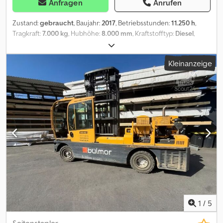
Anfragen
Anrufen
Zustand:
gebraucht
, Baujahr:
2017
, Betriebsstunden:
11.250 h
,
Tragkraft:
7.000 kg
, Hubhöhe:
8.000 mm
, Kraftstofftyp:
Diesel
,
Masttyp:
Triplex
, Bauhöhe:
3.850 mm
, Reifenzustand:
50 %
, Farbe:
Sonstige
, Anbaugeräte: Zinkenverstellgerät, Sonderausstattung:
Kleinanzeige
Heizung, STVZO, Vollkabine, Csdpfjy H Rblsx Al Aoha
1
/
5