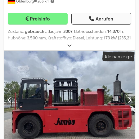
Oldenburg
266 km
Preisinfo
Anrufen
Zustand:
gebraucht
, Baujahr:
2007
, Betriebsstunden:
14.370 h
,
Hubhöhe:
3.500 mm
, Kraftstofftyp:
Diesel
, Leistung:
173 kW (235,21
PS)
, Motorenhersteller:
Diesel - Deutz TCD2013L062V
,
Getriebetyp:
Hydrostat
, Gabellänge:
1.800 mm
, Bereifung Vorne: 2
Kleinanzeige
x 14.00-24 / Luft / 60 - 80% Bereifung Hinten: 2 x 14.00-24 / Luft / 60
- 80% Wir haben neben diesem FABRIKAT - MODELL noch ca. 150
Schwerlaststapler, Containerstapler, Reachstacker, Gabelstapler
& Terminaltraktoren in unserem Lager Oldenburg. Besuchen Sie
unsere Homepage - ... Leasing, Mietkauf & Finanzierung zu faieren
Konditionen sind für uns jederzeit machbar. Gerne kaufen wir
auch Ihren Gebrauchten frei an, auch ohne dass Sie ein Fahrzeug
bei uns erwerben. Rufen Sie mich "Marco Levermann" an, ich
berate Sie gerne ausführlich zu diesem FABRIKAT - MODELL.
Übrigens: Unsere Stapler-Fachwerkstatt ist auf Reparatur,
Instandsetzung, von Großgeräten ab 8 to. spezialisiert. Gerne
stellen wir auch Ihr Fahrzeug bei uns zum Kommissionsverkauf
aus. 3. Ventil, 4. Ventil, Vollkabine = Weitere Informationen =