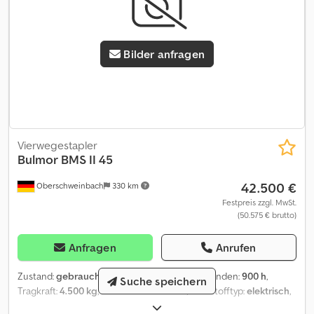
Bilder anfragen
Vierwegestapler
Bulmor
BMS II 45
42.500 €
Oberschweinbach
330 km
Festpreis zzgl. MwSt.
(50.575 € brutto)
Anfragen
Anrufen
Zustand:
gebraucht
, Baujahr:
2018
, Betriebsstunden:
900 h
,
Suche speichern
Tragkraft:
4.500 kg
, Hubhöhe:
7.500 mm
, Kraftstofftyp:
elektrisch
,
Masttyp:
Triplex
, Bauhöhe:
3.300 mm
, Reifenzustand:
50 %
, Farbe: