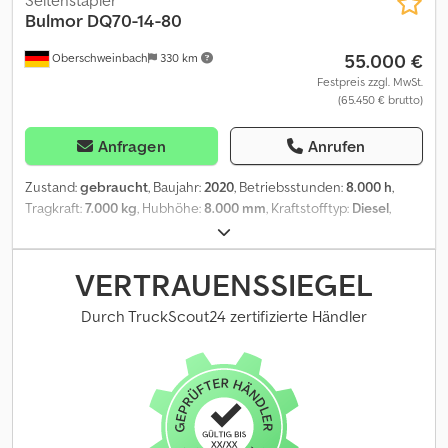
Seitenstapler
Bulmor
DQ70-14-80
55.000 €
Oberschweinbach
330 km
Festpreis zzgl. MwSt.
(65.450 € brutto)
Anfragen
Anrufen
Zustand:
gebraucht
, Baujahr:
2020
, Betriebsstunden:
8.000 h
,
Tragkraft:
7.000 kg
, Hubhöhe:
8.000 mm
, Kraftstofftyp:
Diesel
,
Masttyp:
Triplex
, Bauhöhe:
3.850 mm
, Reifenzustand:
50 %
, Farbe:
Sonstige
, Anbaugeräte: Zinkenverstellgerät, Sonderausstattung:
Heizung, STVZO, Vollkabine, Chjdpfxsy H Rbre Al Aoa
VERTRAUENSSIEGEL
Durch TruckScout24 zertifizierte Händler