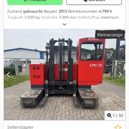
Zustand:
gebraucht
, Baujahr:
2013
, Betriebsstunden:
4.799 h
,
Tragkraft:
2.500 kg
, Hubhöhe:
3.300 mm
, Kraftstofftyp:
elektrisch
,
Bauhöhe:
2.400 mm
, Reifenzustand:
50 %
, Leergewicht:
5.024 kg
,
Gesamtlänge:
2.950 mm
, Farbe:
Sonstige
,
Kleinanzeige
Sonderausstattungbeschreibung: Plattform hohe: 380 mm
Beschreibung: Wir haben neben diesem Bulmor Modell noch ca.
200 Schwerlaststapler, Kompaktstapler, Gabelstapler &
Seitenstapler in unserem Lager Hamburg und Danzig. Besuchen
Sie unsere Homepage - Mietkauf & Finanzierung zu günstigen
Konditionen sind für uns jederzeit machbar. Gerne kaufen wir
auch Ihren Gebrauchten frei an, auch ohne dass Sie ein Fahrzeug
bei uns erwerben. Unser Inhaber Herr Peter Sawitzki berät Sie
gerne ausführlich zu diesem EMU 25 ST GT N. LK6,7 P.S.: Unsere
Stapler-Meisterwerkstatt ist auf Reparatur, Instandsetzung,
Überholung und Sonderbau für Gabelstapler ab 8 to. spezialisiert.
Gerne stellen wir auch Ihr Fahrzeug bei uns zum
Kommissionsverkauf aus. Cjdpfswkwbaex Al Ajha
1
/
10
Seitenstapler