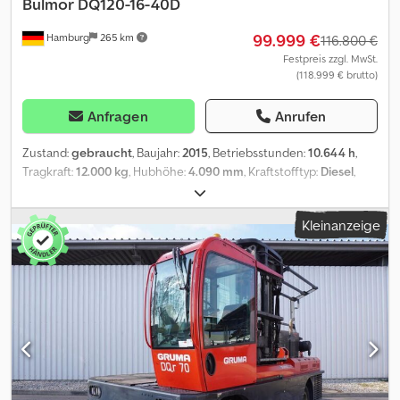
Bulmor
DQ120-16-40D
99.999 €
Hamburg
265 km
116.800 €
Festpreis zzgl. MwSt.
(118.999 € brutto)
Anfragen
Anrufen
Zustand:
gebraucht
, Baujahr:
2015
, Betriebsstunden:
10.644 h
,
Tragkraft:
12.000 kg
, Hubhöhe:
4.090 mm
, Kraftstofftyp:
Diesel
,
Bauhöhe:
3.750 mm
, Reifenzustand:
50 %
, Vorderreifengröße:
14.00-20
, Hinterreifengröße:
14.00-20
, Leergewicht:
19.560 kg
,
Kleinanzeige
Gesamtlänge:
6.450 mm
, Farbe:
Sonstige
, Sonderausstattung:
Heizung, Russfilter, Vollkabine, Sonderausstattungbeschreibung:
Plattform hohe: 1 330 mm Beschreibung: Wir haben neben diesem
Bulmor Modell noch ca. 200 Schwerlaststapler, Kompaktstapler,
Gabelstapler & Seitenstapler in unserem Lager Hamburg und
Danzig. Besuchen Sie unsere Homepage - Mietkauf &
Finanzierung zu günstigen Konditionen sind für uns jederzeit
machbar. Gerne kaufen wir auch Ihren Gebrauchten frei an, auch
ohne dass Sie ein Fahrzeug bei uns erwerben. Unser Inhaber
""Herr Peter Sawitzki"" berät Sie gerne ausführlich zu diesem