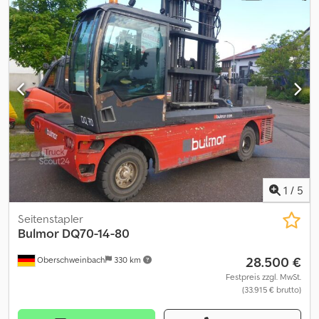
1
/
5
Seitenstapler
Bulmor
DQ70-14-80
28.500 €
Oberschweinbach
330 km
Festpreis zzgl. MwSt.
(33.915 € brutto)