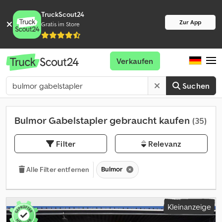
TruckScout24
Zur App
Gratis im Store
Verkaufen
Suchen
Bulmor Gabelstapler gebraucht kaufen
(35)
Filter
Relevanz
Bulmor
Alle Filter entfernen
Kleinanzeige