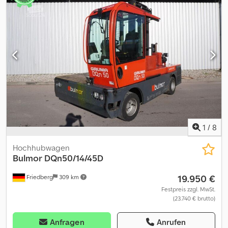
1
/
8
Hochhubwagen
Bulmor
DQn50/14/45D
19.950 €
Friedberg
309 km
Festpreis zzgl. MwSt.
(23.740 € brutto)
Anfragen
Anrufen