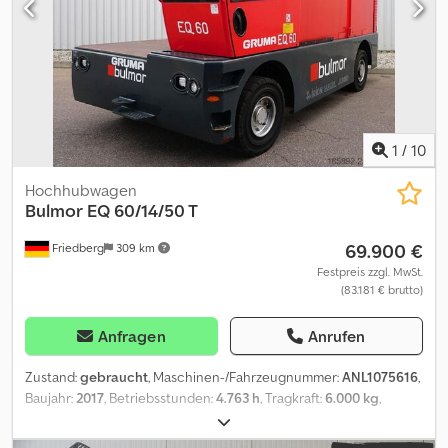
Blinker - Blitzleuchte Cjdpfx Alozmkcaj Asha - Warnton bei
Rückwärtsfahrt - Spot hinten: BlueSpot - Tischbreite: 1200 mm -
Dachschutzgitter - Panoramaspiegel - Radio - Fahrersitz Komfort
(Stoffbezug) - Einpedal - Joystick-Bedienung - Plattform mit
Siebdruckplatten - Abstandswarner und Kamera hinten - LSP 0.6
Ref: ANL1069450
1
/
10
Hochhubwagen
Bulmor
EQ 60/14/50 T
69.900 €
Friedberg
309 km
Festpreis zzgl. MwSt.
(83.181 € brutto)
Anfragen
Anrufen
Zustand:
gebraucht
, Maschinen-/Fahrzeugnummer:
ANL1075616
,
Baujahr:
2017
, Betriebsstunden:
4.763 h
, Tragkraft:
6.000 kg
,
Hubhöhe:
5.000 mm
, Freihub:
1.720 mm
, Lastschwerpunkt:
700
mm
, Masttyp:
Triplex
, Batteriekapazität:
1.240 Ah
,