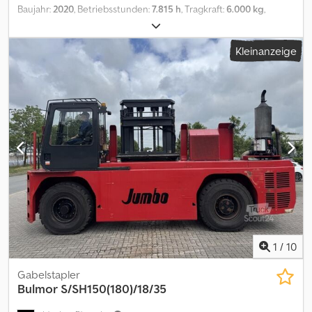
Baujahr:
2020
, Betriebsstunden:
7.815 h
, Tragkraft:
6.000 kg
,
Hubhöhe:
5.700 mm
, Freihub:
1.970 mm
, Lastschwerpunkt:
600
mm
, Masttyp:
Triplex
, Gabelträgerbreite:
1.460 mm
, Gabellänge:
Kleinanzeige
1.200 mm
, Vorderreifengröße:
300-15
, Hinterreifengröße:
300-15
,
Leergewicht:
10.500 kg
, Gesamthöhe:
2.940 mm
, Gesamtlänge:
5.080 mm
, Gesamtbreite:
2.000 mm
, Kraftstoff:
Diesel
, - Fahrzeug:
Einfachzusatzhydraulik - Mast: Einfachzusatzhydraulik -
Zinkenverstellgerät, integriert ohne Seitenschub - Vollkabine mit
Schiebetüren - Bauhöhe durch Fahrerschutzdach: 3080 mm -
Heizung - Partikelfilter integriert mit Ad Blue - 6 x LED
Arbeitsscheinwerfer vorne - 1 x LED Rückfahrscheinwerfer hinten
- Beleuchtungsanlage mit Stand- und Fahrlicht, Bremslichter und
Blinker - Blitzleuchte - Warnton bei Rückwärtsfahrt - Tischbreite:
1200 mm - Dachschutzgitter Chjdpfsy Nt Duex Al Aoa - Radio -
Fahrersitz Komfort (Stoffbezug) - Einpedal - Joystick-Bedienung -
Deutz-Diesel TCD L4 3,6 - 74,4 kW @ 2200 rpm - Kamerasystem - Ilc
Zentralschmierung - Innenlüfter und Leseleuchte -
1
/
10
Motorvorwärmung - LSP 0.6 Ref: ANL1069874
Gabelstapler
Bulmor
S/SH150(180)/18/35