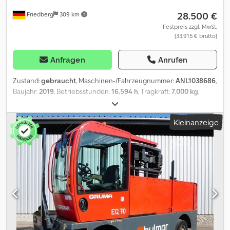
Aeha - Joystick-Bedienung - Nutzbreite 1200mm - Tischhöhe
28.500 €
Friedberg
309 km
920mm - Vogel Zentralschmierung - AC-Drehstrommotore 2x19
kW - hydraulische Gabelträgerneigung - 2 x Lastabweiser 1800
Festpreis zzgl. MwSt.
(33.915 € brutto)
mm - LSP 0.6 Ref: ANL1037993
Anfragen
Anrufen
Zustand:
gebraucht
, Maschinen-/Fahrzeugnummer:
ANL1038686
,
Baujahr:
2019
, Betriebsstunden:
16.594 h
, Tragkraft:
7.000 kg
,
Hubhöhe:
3.500 mm
, Freihub:
1.560 mm
, Lastschwerpunkt:
700
mm
, Masttyp:
Duplex
, Gabelträgerbreite:
1.380 mm
, Gabellänge:
Kleinanzeige
1.350 mm
, Vorderreifengröße:
355/65-15
, Hinterreifengröße:
355/65-15
, Leergewicht:
10.850 kg
, Gesamthöhe:
2.700 mm
,
Gesamtlänge:
5.180 mm
, Gesamtbreite:
2.230 mm
, Kraftstoff:
Flüssiggas (LPG)
, - Fahrzeug: Doppelzusatzhydraulik - Mast:
Doppelzusatzhydraulik - Gabelträger - Teleskopgabel Durwen
Telezinken 100.1350-SO - Vollkabine mit Schiebetüren - Heizung &
Klima - Gastank - 4 x LED Arbeitsscheinwerfer vorne - 1 x
Rückfahrscheinwerfer hinten - Beleuchtungsanlage mit Stand-
und Fahrlicht, Bremslichter und Blinker inkl. Ausr. STVZO -
Rundumleuchte - Warnton bei Rückwärtsfahrt - Spot hinten: