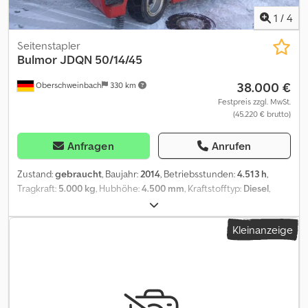
1
/
4
Seitenstapler
Bulmor
JDQN 50/14/45
38.000 €
Oberschweinbach
330 km
Festpreis zzgl. MwSt.
(45.220 € brutto)
Anfragen
Anrufen
Zustand:
gebraucht
, Baujahr:
2014
, Betriebsstunden:
4.513 h
,
Tragkraft:
5.000 kg
, Hubhöhe:
4.500 mm
, Kraftstofftyp:
Diesel
,
Reifenzustand:
50 %
, Farbe:
Sonstige
,
Kleinanzeige