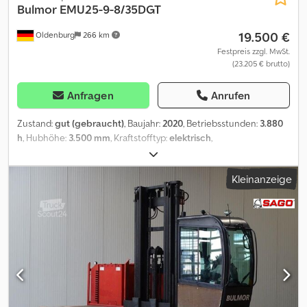
Bulmor
EMU25-9-8/35DGT
19.500 €
Oldenburg
266 km
Festpreis zzgl. MwSt.
(23.205 € brutto)
Anfragen
Anrufen
Zustand:
gut (gebraucht)
, Baujahr:
2020
, Betriebsstunden:
3.880
h
, Hubhöhe:
3.500 mm
, Kraftstofftyp:
elektrisch
,
Motorenhersteller:
Electric
, Gabellänge:
800 mm
, Bereifung
Vorne: 4 x 2 x 343x135 / Bandagen / 40 - 60% Bereifung Hinten: 6 x
Kleinanzeige
4 x 250 x 80 / Bandagen / 40 - 60% Batterie & Ladegerät: Batterie
Volt: 48 V Batterie AH: 620 Ah Batterie Baujahr: 2020 Wir haben
neben diesem FABRIKAT - MODELL noch ca. 150
Schwerlaststapler, Containerstapler, Reachstacker, Gabelstapler
& Terminaltraktoren in unserem Lager Oldenburg. Besuchen Sie
unsere Homepage - ... Leasing, Mietkauf & Finanzierung zu faieren
Konditionen sind für uns jederzeit machbar. Gerne kaufen wir
auch Ihren Gebrauchten frei an, auch ohne dass Sie ein Fahrzeug
bei uns erwerben. Rufen Sie mich "Marco Levermann" an, ich