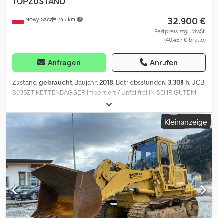
TOPZUSTAND
32.900 €
Nowy Sacz
745 km
Festpreis zzgl. MwSt.
(40.467 € brutto)
Anfragen
Anrufen
Zustand:
gebraucht
, Baujahr:
2018
, Betriebsstunden:
3.308 h
, JCB
8035ZT KETTENBAGGER Importiert / Unfallfrei IN SEHR GUTEM
ZUSTAND! ⦁ BAUJAHR: 2018 ⦁ BETRIEBSSTUNDEN: 3308 Std.
AUSSTATTUNG: ⦁ Radio ⦁ Klimaanlage ⦁ Joystick-Steuerung ⦁
Kleinanzeige
Hydraulikleitung für Schnellwechsler Chsdpey Hnzpofx Ahzea ⦁
Hydraulikleitungen für Hammer/Greifer/Schere ⦁ Rückfahrkamera
⦁ Hydraulikhammer ⦁ 3 x Tieflöffel TEL.: * KUBA – POLNISCH,
ENGLISCH, DEUTSCH, ITALIENISCH * SEBASTIAN – POLNISCH,
DEUTSCH, ITALIENISCH, ????? * LASZLO – UNGARISCH * COSTEL
– RUMÄNISCH (Wir erledigen alle Exportformalitäten inkl.
Nummer) * RADEK – ?????