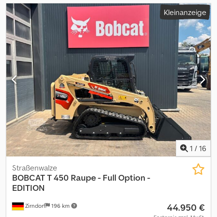
Kleinanzeige
1
/
16
Straßenwalze
BOBCAT
T 450 Raupe - Full Option -
EDITION
44.950 €
Zirndorf
196 km