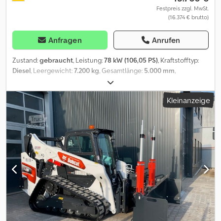
Festpreis zzgl. MwSt.
(16.374 € brutto)
Anfragen
Anrufen
Zustand:
gebraucht
, Leistung:
78 kW (106,05 PS)
, Kraftstofftyp:
Diesel
, Leergewicht:
7.200 kg
, Gesamtlänge:
5.000 mm
,
Gesamtbreite:
25.500 mm
, Gesamthöhe:
27.000 mm
,
Kleinanzeige