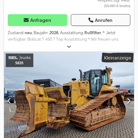
Festpreis zzgl. MwSt.
(53.490 € brutto)
Anfragen
Anrufen
Zustand:
neu
, Baujahr:
2026
, Ausstattung:
Rußfilter
, * Jetzt
verfügbar: Bobcat T 450 ? Top Ausstattung * Wir freuen uns,
Ihnen den Bobcat T 450 " EDITION " mit sehr guter
Sonderausstattung anbieten zu dürfen. * Zustand: Neugerät *
Kleinanzeige
Verfügbarkeit: Sofort ab Lager----Warum Zirndorfer-
Maschinenpark ? * Offizieller Vertragshändler für Bobcat &
Montabert * Familienbetrieb mit über 45 Jahren Erfahrung *
Eigene Fachwerkstatt für geprüfte Qualität Chsdpozp Ttgefx
Ahzsa * Große Auswahl an Neu- und Gebrauchtmaschinen
Finanzierung, Leasing oder Mietkauf? Kein Problem ? über unsere
Partnerbanken finden wir die passende Lösung für Sie.
Gebrauchtmaschine in Zahlung geben? Gerne nehmen wir Ihre
Maschine zu fairen Konditionen in Zahlung. Anbaugeräte und
Zubehör? Weitere Anbaugeräte und passendes Zubehör bieten
wir auf Wunsch gerne mit an. Verkauf ins EU- oder Nicht-EU-
Ausland? Wir übernehmen die Abwicklung für Sie.----
Sonderausstattung der Maschine Kabine * Heizung * Klima *