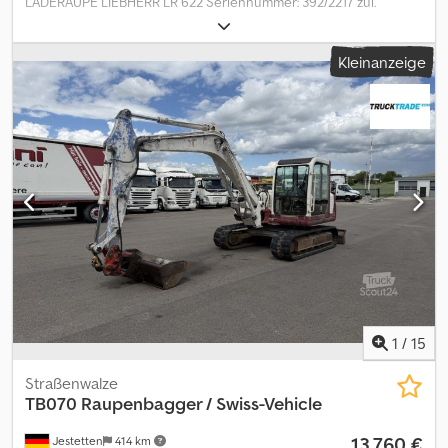
LADERAUPE LIEBHERR LR 622 Seriennummer: 392/2217 zul.
Gesamtgewicht: 15.500 kg Chsdpfx Ajzc Symohzja Baujahr: 1999 -
Betriebsstunden: ca. 6.054 h Kettenbreite: 560 mm
Kleinanzeige
Schaufelbreite: 2.410 mm Maschinenmaße L x B x H : 6.300 x 2.410 x
3.180 mm Änderungen, Zwischenverkauf und Irrtümer sind
ausdrücklich vorbehalten. Die Beschreibung dient der
allgemeinen Identifizierung des Fahrzeuges und stellt keine
Gewährleistung im kaufrechtlichen Sinne dar. Ausschlaggebend
ist die Beschreibung gemäß Kaufvertrag. Unser Angebot ist
generell ohne neue TÜV-Abnahme. Falls neue TÜV-Abnahme
erwünscht, unterbreiten wir Ihnen gerne ein Angebot unserer
Partnerwerkstätten! Fahrzeug kann mit Werbung beklebt
und/oder beschriftet sein. Es gelten unsere allgemeinen Liefer-
und Zahlungsbedingungen.
1
/
15
Straßenwalze
TB070 Raupenbagger / Swiss-Vehicle
13.760 €
Jestetten
414 km