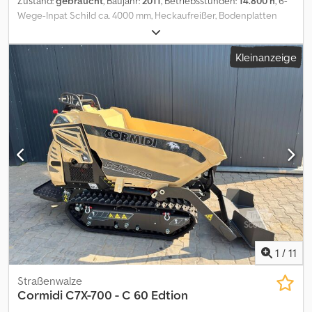
Zustand:
gebraucht
, Baujahr:
2011
, Betriebsstunden:
14.800 h
, 6-
Wege-Inpat Schild ca. 4000 mm, Heckaufreißer, Bodenplatten
760 mm, Klimaanlage, Transportbreite ohne Schild 2990 mm,
Betriebsstd.: 14800, Fahrzeug kann mit Werbung beklebt
Kleinanzeige
und/oder beschriftet sein. SI87112 Chjdjzm Eamjpfx Ahzea Unser
Angebot ist generell ohne neue TÜV-Abnahme. Falls neue TÜV-
Abnahme erwünscht, unterbreiten wir Ihnen gerne ein Angebot
unserer Partnerwerkstätten! Fahrzeug kann mit Werbung
beklebt und/oder beschriftet sein. Es gelten unsere allgemeinen
Liefer- und Zahlungsbedingungen. Gerne erstellen wir Ihnen für
dieses Objekt ein Finanzierungs- oder Leasingangebot. Bitte
sprechen Sie uns an!
1
/
11
Straßenwalze
Cormidi C7X-700 - C 60 Edtion