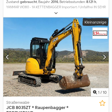
Zustand:
gebraucht
, Baujahr:
2016
, Betriebsstunden:
8.121 h
,
YANMAR VIO80 - 1A KETTENBAGGER Importiert / Unfallfrei IN SEHR
GUTEM ZUSTAND! BAUJAHR: 2016 BETRIEBSSTUNDEN: 8121 Std.
AUSSTATTUNG: - Radio - Klimaanlage - Joysticklenkung -
Kleinanzeige
Hydraulikleitung für Schnellwechsler - Hydraulikleitungen für
Hammer/Greifer/Schere - Rückfahrkamera TEL: * KUBA –
POLNISCH, ENGLISCH, DEUTSCH, ITALIENISCH * SEBASTIAN –
POLNISCH, DEUTSCH, ITALIENISCH, ????? * LASZLO – UNGARISCH
* COSTEL – RUMÄNISCH (Wir erledigen alle Exportformalitäten
inkl. Nummernschild) RADEK – ????? Cedjw I I Nbopfx Ahzeha
1
/
10
Straßenwalze
JCB
8035ZT * Raupenbagger *