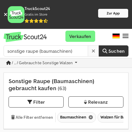
TruckScout24
Zur App
Gratis im Store
Verkaufen
Suchen
/ ... / Gebrauchte Sonstige Walzen
Sonstige Raupe (Baumaschinen)
gebraucht kaufen
(63)
Filter
Relevanz
Baumaschinen
Walzen für Bau 
Alle Filter entfernen