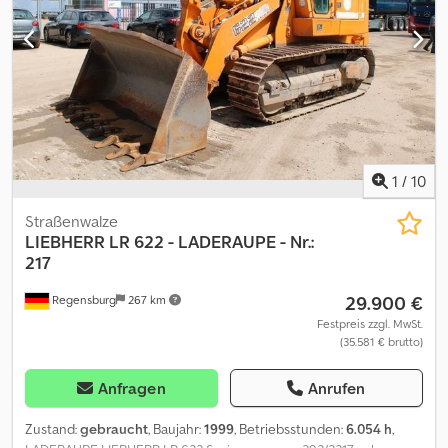
und/oder beschriftet sein. Es gelten unsere allgemeinen Liefer-
und Zahlungsbedingungen. Gerne erstellen wir Ihnen für dieses
Objekt ein Finanzierungs- oder Leasingangebot. Bitte sprechen
Sie uns an!
1
/
10
Straßenwalze
LIEBHERR
LR 622 - LADERAUPE - Nr.:
217
29.900 €
Regensburg
267 km
Festpreis zzgl. MwSt.
(35.581 € brutto)
Anfragen
Anrufen
Zustand:
gebraucht
, Baujahr:
1999
, Betriebsstunden:
6.054 h
,