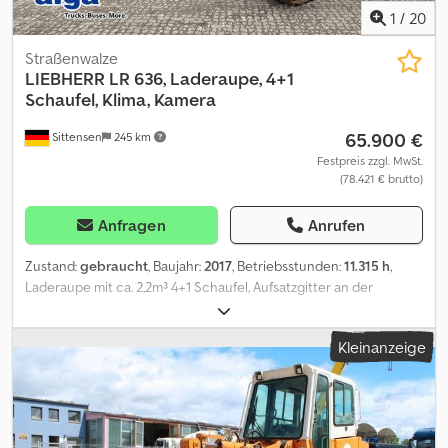
1
/
20
Straßenwalze
LIEBHERR
LR 636, Laderaupe, 4+1
Schaufel, Klima, Kamera
65.900 €
Sittensen
245 km
Festpreis zzgl. MwSt.
(78.421 € brutto)
Anfragen
Anrufen
Zustand:
gebraucht
, Baujahr:
2017
, Betriebsstunden:
11.315 h
,
Laderaupe mit ca. 2,2m³ 4+1 Schaufel, Aufsatzgitter an der
Schaufel, Schutzgitter an der Kabine vorn, Bodenplatten 560 mm,
Betriebsstd.: 11315, Feuerlöschanlage, Rückfahrkamera,
Kleinanzeige
Klimaanlage, Fahrzeug kann mit Werbung beklebt und/oder
beschriftet sein Cedpfx Asu Eabkshzjha SI85292 Unser Angebot
ist generell ohne neue TÜV-Abnahme. Falls neue TÜV-Abnahme
erwünscht, unterbreiten wir Ihnen gerne ein Angebot unserer
Partnerwerkstätten! Fahrzeug kann mit Werbung beklebt