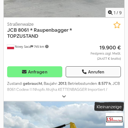
1
/
9
Straßenwalze
JCB
8061 * Raupenbagger *
TOPZUSTAND
19.900 €
Nowy Sacz
745 km
Festpreis zzgl. MwSt.
(24.477 € brutto)
Anfragen
Anrufen
Zustand:
gebraucht
, Baujahr:
2013
, Betriebsstunden:
8.577 h
, JCB
8061 Codew I I Nhspfx Ahzjha KETTENBAGGER Importiert /
Unfallfrei SEHR GUTER ZUSTAND! ? BAUJAHR: 2013 ?
BETRIEBSSTUNDEN: 8577 Std. AUSSTATTUNG: ? Radio ?
Kleinanzeige
Klimaanlage ? Joystick-Steuerung ? Hydraulikleitung für
Schnellwechsler ? Hydraulikleitungen für
Hammer/Greifer/Schere ? Rückfahrkamera TEL.: * KUBA –
POLNISCH, ENGLISCH, DEUTSCH, ITALIENISCH * SEBASTIAN –