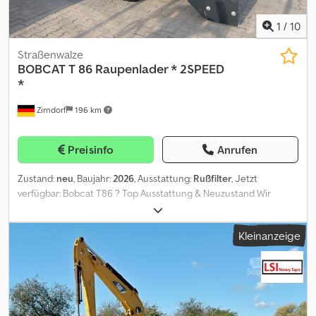
1
/
10
Straßenwalze
BOBCAT
T 86 Raupenlader * 2SPEED
*
Zirndorf
196 km
Preisinfo
Anrufen
Zustand:
neu
, Baujahr:
2026
, Ausstattung:
Rußfilter
, Jetzt
verfügbar: Bobcat T86 ? Top Ausstattung & Neuzustand Wir
freuen uns, Ihnen den Bobcat T86 mit sehr guter
Sonderausstattung anbieten zu dürfen. Zustand: Neu
Kleinanzeige
Verfügbarkeit: Sofort ab Lager----Warum Zirndorfer-
Maschinenpark ? Offizieller Vertragshändler für Bobcat &
Montabert * Familienbetrieb mit über 45 Jahren Erfahrung *
Eigene Fachwerkstatt für geprüfte Qualität * Große Auswahl an
Neu- und Gebrauchtmaschinen Finanzierung, Leasing oder
Mietkauf ? Kein Problem ? über unsere Partnerbanken finden wir