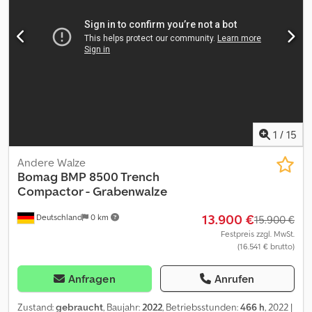
1
/
15
Andere Walze
Bomag
BMP 8500 Trench
Compactor - Grabenwalze
13.900 €
Deutschland
0 km
15.900 €
Festpreis zzgl. MwSt.
(16.541 € brutto)
Anfragen
Anrufen
Zustand:
gebraucht
, Baujahr:
2022
, Betriebsstunden:
466 h
, 2022 |