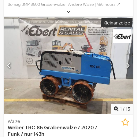
Bomag BMP 8500 Grabenwalze | Andere Walze | 466 hours 📍
Location: Deutschland 🚛 Delivery available to your destination –
Use our shipping calculator to estimate transport costs! 💰 Buy
Kleinanzeige
Now for EUR 13900 or Make an Offer. Payment at delivery available
for an affordable fee (subject to approval)* 👷‍♂️ Inspected by an
independent expert 27 Inspektionspunkte 27 genehmigt ✅ 0
unvollkommene ℹ️ 0 Ausgaben ⚠️ Csdpfx Ahey Sbg Nozjha 📌
Inspector's Comment: Keine Mängel festgestellt 📄 Want to see
the full inspection, extra photos, or a video? Tip: The reference
"40835 Equippo" is commonly used when looking up more details
online. 💡 Why this machine and our service stands out: ✔
Thorough inspection by professionals ✔ Jobsite delivery available
✔ Money-Back Guaranteed ✔ Secure and flexible payment
options 🔄 Considering other equipment options? We offer
helpful tools and resources for all equipment owners and
operators – easily accessible on our platform.
1
/
15
Walze
Weber
TRC 86 Grabenwalze / 2020 /
Funk / nur 143h