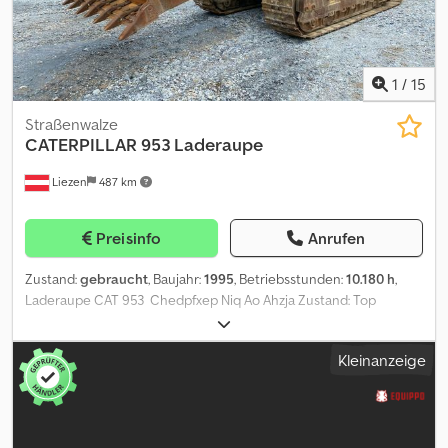
1
/
15
Straßenwalze
CATERPILLAR
953 Laderaupe
Liezen
487 km
Preisinfo
Anrufen
Zustand:
gebraucht
, Baujahr:
1995
, Betriebsstunden:
10.180 h
,
Laderaupe CAT 953 Chedpfxep Niq Ao Ahzja Zustand: Top
Kleinanzeige