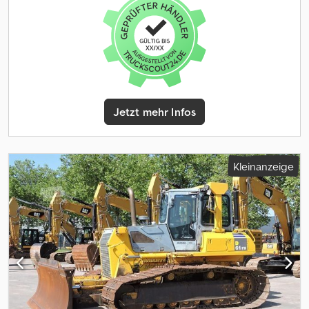
Gewährleistung im kaufrechtlichen Sinne dar. Ausschlaggebend
ist die Beschreibung gemäß Kaufvertrag. Unser Angebot ist
generell ohne neue TÜV-Abnahme. Falls neue TÜV-Abnahme
erwünscht, unterbreiten wir Ihnen gerne ein Angebot unserer
Partnerwerkstätten! Fahrzeug kann mit Werbung beklebt
und/oder beschriftet sein. Es gelten unsere allgemeinen Liefer-
und Zahlungsbedingungen.
Jetzt mehr Infos
Kleinanzeige