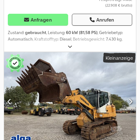
(22.908 € brutto)
Anfragen
Anrufen
Zustand:
gebraucht
, Leistung:
60 kW (81,58 PS)
, Getriebetyp:
Automatisch
, Kraftstofftyp:
Diesel
, Betriebsgewicht:
7.430 kg
,
Erstzulassung:
06/2005
, Gesamtbreite:
25.500 mm
,
Kleinanzeige