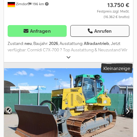
13.750 €
Zirndorf
196 km
Festpreis zzgl. MwSt.
(16.362 € brutto)
Anfragen
Anrufen
Zustand:
neu
, Baujahr:
2026
, Ausstattung:
Allradantrieb
, Jetzt
verfügbar: Cormidi C7X-700 ? Top Ausstattung & Neuzustand Wir
freuen uns, Ihnen den Cormidi C7X-700 mit sehr guter
Sonderausstattung anbieten zu dürfen. Zustand: Neu
Kleinanzeige
Verfügbarkeit: Sofort ab Lager----Warum Zirndorfer-
Maschinenpark ? Offizieller Vertragshändler für Bobcat,
Montabert & Cormidi * Familienbetrieb mit über 45 Jahren
Erfahrung * Eigene Fachwerkstatt für geprüfte Qualität * Große
Auswahl an Neu- und Gebrauchtmaschinen Finanzierung,
Leasing oder Mietkauf? Kein Problem ? über unsere
Partnerbanken finden wir die passende Lösung für Sie.
Gebrauchtmaschine in Zahlung geben? Gerne nehmen wir Ihre
Maschine zu fairen Konditionen in Zahlung. Anbaugeräte und
Zubehör? Weitere Anbaugeräte und passendes Zubehör bieten
wir auf Wunsch gerne mit an. Verkauf ins EU- oder Nicht-EU-