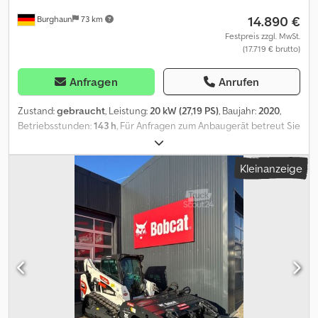
14.890 €
Burghaun
73 km
Festpreis zzgl. MwSt.
(17.719 € brutto)
Anfragen
Anrufen
Zustand:
gebraucht
, Leistung:
20 kW (27,19 PS)
, Baujahr:
2020
,
Betriebsstunden:
143 h
, Für Anfragen zum Anbaugerät betreut Sie
Herr Herden (unter Tel. gerne. Weber TRC 86 - Grabenwalze -
Baujahr: 2020 - mit Funk-Fernsteuerung - 143 Betriebsstunden
Kleinanzeige
Preis: 14.890,00 € netto / 17.719,10 € brutto Betriebsgewicht nach
CECE: 1.390 kg Bandagenbreite: 854 mm Verdichtungskraft: 75 kN
Frequenz: 32 Hz Amplitude: 1,70 mm Mittl. stat. Linienlast CECE:
9,80 kg/cm Steigfähigkeit: 50 % bodenabhängig
Arbeits-/Eilgangsgeschwindigkeit: m/min bodenabhängig
Fahrantrieb: hydrostatisch, vier Bandagen Motorhersteller/Typ:
Lombardini LDW 1003 Motorart: 3-Zylinder Diesel, wassergekühlt
Motorleistung, max.: 19,5 kW / 26,7 PS Motorleistung bei
Betriebsdrehzahl: 15,6 kW / 21,3 PS bei 2600 U/min Das Gerät
verfügt über eine Funk-Fernsteuerung. Die Steuerung wird in der