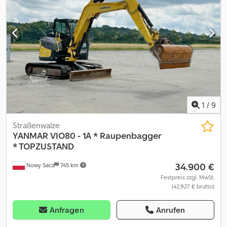
POLNISCH, DEUTSCH, ITALIENISCH, ???? * LASZLO – UNGARISCH
* COSTEL – RUMÄNISCH (Wir erledigen alle Exportformalitäten
inkl. Nummer auf Rumänisch) * RADEK – ?????
1
/
9
Straßenwalze
YANMAR
VIO80 - 1A * Raupenbagger
* TOPZUSTAND
34.900 €
Nowy Sacz
745 km
Festpreis zzgl. MwSt.
(42.927 € brutto)
Anfragen
Anrufen