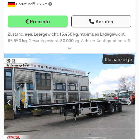
Dortmund
217 km
Hydraulikaggregat zur Steuerung der Hydraulikvorgänge * 3 Paar
versenkte Verzurrringe im Außenrahmen des Schwanenhalses,
nach außen klappbar * beim Königszapfen 1 Paar Verzurrringe (LC
Preisinfo
Anrufen
10.000 daN) - alle anderen Verzurrringe (LC 5.000 daN) * 3 Paar
Rungentaschen im Außenrahmen des Schwanenhalses
Zustand:
neu
, Leergewicht:
15.450 kg
, maximales Ladegewicht:
eingelassen, für Steckrungen ca. 100 x 50 mm * 1
65.550 kg
, Gesamtgewicht:
80.000 kg
, Achsen-Konfiguration:
> 3
Rungentaschenleiste quer im Ladeboden des Schwanenhalses
Achsen
, Laderaumlänge:
21.900 mm
, Laderaumbreite:
2.540 mm
,
montiert, für Steckrungen ca. 100 x 50 mm * 1x hinten am
Laderaumhöhe:
925 mm
, Federung:
Luft
, Reifengröße:
235/75 R
Schwanenhals * 2 Zoll Königszapfen * Mechanische
Kleinanzeige
17.5
, Farbe:
Grau
, Ausstattung:
ABS
, Schwanenhals: Schwanenhals
Sattelstützen mit 2-Gang-Getriebe und Kurbel * 8 Paar
in SNT Design zur Optimierung der Ladeflächenlänge, Länge ca.
Rungentaschen im Außenrahmen der Ladefläche eingelassen,
3.700 mm, hinten mit Abschrägung ca. 1.000 mm x 10° Technische
für Steckrungen ca. 100 x 50 mm * 10 Paar versenkte Verzurrringe
Sattellast: 30.000 kg. Für SZM: 4x2, 6x2 und 6x4 Ladefläche:
liegend im Außenrahmen der Ladefläche, nach außen klappbar *
Ladefläche in zweifach-ausziehbarer Ausführung, Länge ca. 8.800
Nachlenkung von vorne und hinten mittels Kabel-Fernbedienung
mm mit Abschrägung am Heck ca. 500 mm x 10° An dem mittleren
bedienbar, mit Einspurkontrolle der Achsen, ohne Installation in
träger ist ein ca. 300 mm breiter Auflagetisch mit Langlöchern
der SZM * Letzte Achse mit Luftbalgentlüftung aktiviert beim
vorne und hinten für einhäng- und versetzbare optionale
Betätigen der Feststellbremse * Stirnwand aus Stahl, ca. 1.600 mm
Überbrückungselemente verschweißt Pneumatische
hoch, in zertifizierter Ausführung nach EN12642 : 2016 XL * Runde
Verriegelung mit konischem Verriegelungsbolzen und
NATO Steckdose an der Anschlussleiste vorne (Maeler & Kaege
verstärkten Verriegelungspositionen, die Versorgungsleitungen
VG 96 917) * 1 LED Arbeitsscheinwerfer jeweils links und rechts
liegen geschützt in den ausziehbaren Trägern und passen sich
bei den Sattelstützen angebracht, mit Verkabelung auf die
automatisch der jeweiligen Ladeflächenlänge an Achsen und