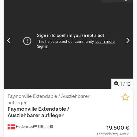
1
/
12
Faymonville Extendable / Ausziehbarer
auflieger
Faymonville
Extendable /
Ausziehbarer auflieger
19.500 €
Hedensted
515 km
Festpreis zzgl. MwSt.