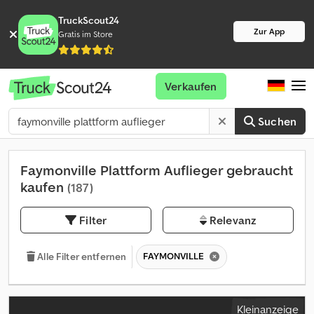
TruckScout24
Zur App
Gratis im Store
Verkaufen
Suchen
Faymonville Plattform Auflieger gebraucht
kaufen
(187)
Filter
Relevanz
FAYMONVILLE
Alle Filter entfernen
Kleinanzeige