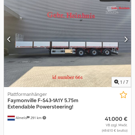
Funk * 3. Achse Nachlaufgelenkt * SAF-Achsen * Luftgefedert *
Trommelbremse * LG: 10.900 kg * NL: 31.100 kg Chsdpfxozq Nups
Agfja * GG: 42.000 kg * Reifen 235 / 75 R 17,5 * mehr Bilder und
Videos per Whatsapp * Angaben ohne Gewähr und
Zwischenverkauf vorbehalten.
1
/
7
Plattformanhänger
Faymonville
F-S43-1A1Y 5.75m
Extendable Powersteering!
41.000 €
Almelo
291 km
VB zzgl. MwSt.
(49.610 € brutto)