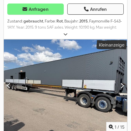
Anfragen
Anrufen
Zustand:
gebraucht
, Farbe:
Rot
, Baujahr:
2015
, Faymonville F-S43-
1A1Y. Year: 2015. 9 tons SAF axles. Weight: 10.190 kg. Max weight:
45.000 kg. Kingpin load: 18.000 kg. 5.75m Extendable.
Powersteering 3x Forced steering Hydraulic from trailer works on
Kleinanzeige
NATO electricty. Cjdpfx Agszr Nmhjfsha Airsuspension. 1st axle
liftaxle. Dimmensions: Floor: L: 13750 mm. W: 2550 mm. H: 1400 mm.
H: Allu boards: 600 mm. Tyres: 385/65R22.50 70%. ID NR: 661 The
General Terms and Conditions of Heinhuis are applicable to all
adverts, offers and quotations by Heinhuis, all agreements
entered into by Heinhuis and the negotiations preceding them.
By any form of response you accept the applicability of the
General Terms and Conditions of Heinhuis and you declare that
you have taken note of these General Terms and Conditions. Our
prices are export netto prices. = Weitere Informationen = Baujahr:
2015 Leergewicht: 10.190 kg Zuladung: 34.810 kg zGG: 45.000 kg
Ausziehbarer Aufbau: Ja = Firmeninformationen = Für mehr
Informationen:
1
/
15