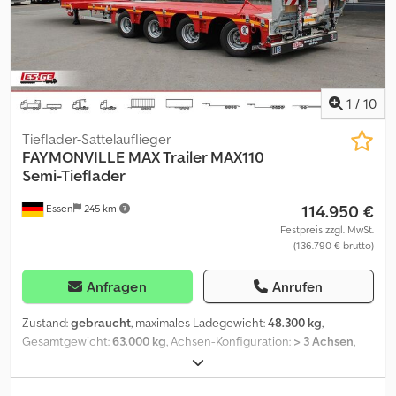
Technischer Zustand: sehr gut Optischer Zustand: sehr gut
Finanzielle Informationen Preis: Auf Anfrage Identifikation
Kennzeichen: QKW546
1
/
10
Tieflader-Sattelauflieger
FAYMONVILLE
MAX Trailer MAX110
Semi-Tieflader
114.950 €
Essen
245 km
Festpreis zzgl. MwSt.
(136.790 € brutto)
Anfragen
Anrufen
Zustand:
gebraucht
, maximales Ladegewicht:
48.300 kg
,
Gesamtgewicht:
63.000 kg
, Achsen-Konfiguration:
> 3 Achsen
,
Erstzulassung:
03/2025
, nächste Prüfung (TÜV):
07/2027
,
Ausstattung:
ABS
, Auszug aus der Ausstattung. Komplette