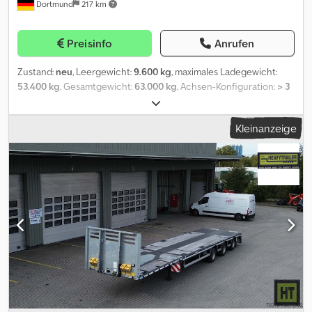
Dortmund
217 km
Preisinfo
Anrufen
Zustand:
neu
, Leergewicht:
9.600 kg
, maximales Ladegewicht:
53.400 kg
, Gesamtgewicht:
63.000 kg
, Achsen-Konfiguration:
> 3
Achsen
, Laderaumlänge:
12.400 mm
, Laderaumbreite:
2.540 mm
,
Laderaumhöhe:
1.340 mm
, Federung:
Luft
, Reifengröße:
385/65
Kleinanzeige
R22.5
, Farbe:
Grau
, Ausstattung:
ABS
, Ladefläche: Cjdpfx Agorq
Dlfefoha -Ladefläche mit ca. 30 mm starkem Hartholzboden -10
Paar Verzurrringe nach außen klappbar Sattelstützen: -JOST
Sattelstützen mit 2-Ganggetriebe für 24t Hublast Achsen und
Bereifung: -BPW-Achsen, techn. 10.000 kg, erste Achse starr, alle
anderen Achsen hydro-mechanisch zwangsgelenkt, auf
Drehschemel montiert -Luftgefedert mit Heb-und Senkventil -
Achswerkzeug -Bereifung 385/65 R22.5 Bremsanlage: -WABCO
Bremsanlage gemäß den EU-Vorschriften mit EBS-E (4S3M)
Stahlkonstruktion: -Stahlkonstruktion aus hochfesten
Feinkornstählen -Stahlqualitäten: -S355J2+N/S355MC -
S690QL/S700MC Elektroanlage: -Elektroanlage gemäß EU-
Vorschriften, Beleuchtung 24 Volt -ASPÖCK-UNIBOX an der