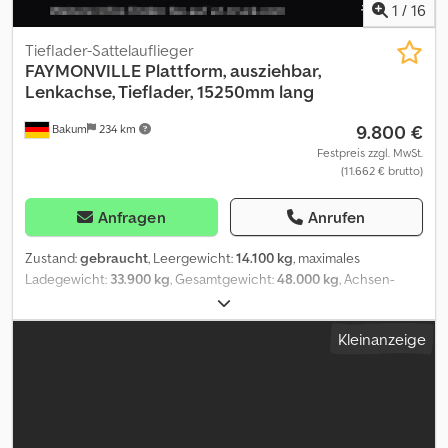
1
/
16
Tieflader-Sattelauflieger
FAYMONVILLE
Plattform, ausziehbar,
Lenkachse, Tieflader, 15250mm lang
9.800 €
Bakum
234 km
Festpreis zzgl. MwSt.
(11.662 € brutto)
Anfragen
Anrufen
Zustand:
gebraucht
, Leergewicht:
14.100 kg
, maximales
Ladegewicht:
33.900 kg
, Gesamtgewicht:
48.000 kg
, Achsen-
Konfiguration:
> 3 Achsen
, Erstzulassung:
11/1999
, Federung:
Luft
,
Reifengröße:
235/75 17,5
, Reifenzustand:
50 %
, Farbe:
Grün
,
Kleinanzeige
Baujahr:
1999
, Vorderreifengröße:
235/75 17,5
, Hinterreifengröße:
235/75 17,5
, Fahrerkabine:
Fahrerhaus
, Emissionsklasse:
keine
,
Ausstattung:
LKW-Zulassung
, Fahrzeugnummer für Anfragen:
68574 Faymonville, Plattform * Baujahr: 1999 * Luftfederung *
Lenkachse * zwangsgelenkte Achse * Luftanschluss
Kupplungskopf (rot+gelb) * Anschlußstecker 2x7 polig * Hebe-