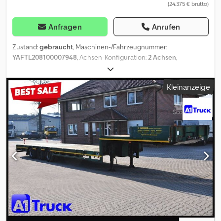
(24.375 € brutto)
Anfragen
Anrufen
Zustand:
gebraucht
, Maschinen-/Fahrzeugnummer:
YAFTL208100007948
, Achsen-Konfiguration:
2 Achsen
,
Laderaumlänge:
10.600 mm
, Laderaumbreite:
2.550 mm
,
Laderaumhöhe:
1.010 mm
, Baujahr:
2008
, = Weitere Optionen und
Kleinanzeige
Zubehör = - Luftfederung hinten - Luftfederung vorn -
Trommelbremssystem = Weitere Informationen = Gewichte
Leergewicht: 11.660 kg Zuladung: 26.340 kg zGG: 38.000 kg
Cjdpfsziivwjx Agfsha Zustand Allgemeiner Zustand:
durchschnittlich Technischer Zustand: durchschnittlich
Optischer Zustand: durchschnittlich Weitere Informationen
Zustand der Bereifung vorne: 70% Bereifung vorne: 245/70 R17.5
Bereifung hinten: 245/70 R17.5 Letzte Inspektion: 2026-06-29
Weitere Informationen Wenden Sie sich an Lastas Sales, um
weitere Informationen zu erhalten.