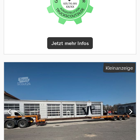
Verriegelung der Ausziehstufen durch Federspeicherzylinder
und Konusbolzen Fahrwerk - Luftgefedertes 3-Achs- Fahrwerk, -
Achsaggregat BPW (Eco), bestehend aus drei hydromechanisch
zwangsgelenkten Lenkschenkelachsen - Achsen mit
nachstellbaren Kegelrollenlagern und automatischen
Gestängestellern (AGS) - Heb- und Senkventil serienmäßig für ein
Jetzt mehr Infos
Absenken auf min. 825 mm, bzw. ein Anheben auf max. 1025mm -
Ladehöhe 1 885 mm -Ladehöhe 2 925 mm Fahrzeugheck -
Bauform gerade - kurzer 1.000mm Überhang ab Mitte der letzten
Achse - mechanische Abstützung hinten Bremsanlage - 2-
Kleinanzeige
Leitungs-Allrad Druckluftbremsanlage mit
Membranbremszylindern - automatische lastabhängige Bremse
(ALB) - automatische Gestängeteller (AGS) - Feststellbremse
mittels Federspeicherzylindern - ABV-Bremse Sonderausrüstung
- Zentralschmieranlage "BekaMax -Elektoaggregat -
Funkfernsteuerung Technische Daten Schwanenhals Ladefläche
(LxB): 3.500 x 2.480 mm Bauhöhe über Sattelkupplung: 235 mm
Sattelhöhe beladen: 1.300 mm Djdpfx Acsyxcpfjkock Ladefläche
Ladefläche (LxB) 10.000 x 2.550 mm teleskopierbar um 7.500 mm in
Stufen auf (LxB) 17.500 x 2.550 mm Ladehöhe beladen: 925mm (+/-
100 mm) 2. Fahrtstellung: 885 mm (+140/-60mm) Lenkung 1. Achse