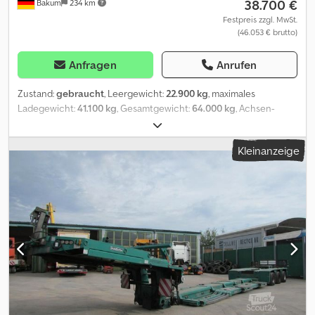
38.700 €
Bakum
234 km
Festpreis zzgl. MwSt.
(46.053 € brutto)
Anfragen
Anrufen
Zustand:
gebraucht
, Leergewicht:
22.900 kg
, maximales
Ladegewicht:
41.100 kg
, Gesamtgewicht:
64.000 kg
, Achsen-
Konfiguration:
> 3 Achsen
, Erstzulassung:
10/2009
, Federung:
Luft
,
Reifengröße:
235/75 17,5
, Reifenzustand:
70 %
, Farbe:
Grün
,
Kleinanzeige
Baujahr:
2009
, Vorderreifengröße:
235/75 17,5
, Hinterreifengröße:
235/75 17,5
, Fahrerkabine:
Fahrerhaus
, Emissionsklasse:
keine
,
Ausstattung:
ABS, LKW-Zulassung
, Fahrzeugnummer für
Anfragen: 40194 Goldhofer, STZ-VL4-42/80A * Baujahr: 2009 * ABS,
Antiblockiersystem * Luftfederung * Lenkachse * Luftanschluss
Kupplungskopf (rot+gelb) * Ersatzradhalter mit Ersatzreifen *
Anschlußstecker 2x7 polig * Hebe- und Senkvorrichtung *
verbreiterbar * teleskopierbar - Telesattel * Schwerlast Zurrösen
* Federung: Luft * Gesamtgewicht: 64.000 kg * Leergewicht:
22.900 kg * Nutzlast: 41.100 kg * zul. Gesamtgewicht: 64.000 kg *
Achshersteller: BPW% * Reifenzustand 1. Achse: 70% -- 70% -