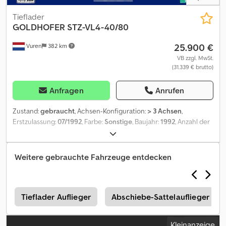
Firmeninformationen = Für mehr Informationen:
Tieflader
GOLDHOFER
STZ-VL4-40/80
25.900 €
Vuren
382 km
VB zzgl. MwSt.
(31.339 € brutto)
Anfragen
Anrufen
Zustand:
gebraucht
, Achsen-Konfiguration:
> 3 Achsen
,
Erstzulassung:
07/1992
, Farbe:
Sonstige
, Baujahr:
1992
, Anzahl der
Achsen: 4, Eigengewicht: 20800 kg, Bruttogewicht: 64000 kg,
Federungstyp: Luftfederung = Weitere Informationen =
Allgemeine Informationen Kabine: Tag Kennzeichen: KLEYN1
Weitere gebrauchte Fahrzeuge entdecken
Technische Informationen Kraftstofftyp: Diesel Getriebe:
Schaltgetriebe Dcedpfezmd Upex Acksk Gewichte Leergewicht:
20.800 kg Zuladung: 43.200 kg zGG: 64.000 kg Umwelt
Emissionsklasse: Euro 0 Zustand Allgemeiner Zustand: sehr
r
Tieflader Auflieger
Abschiebe-Sattelauflieger
schlecht Technischer Zustand: sehr schlecht Optischer Zustand:
sehr schlecht Schäden: keines = Firmeninformationen = Kleyn
Kleinanzeige