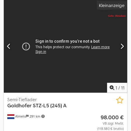
Satteltieflader mit 3 Lenkachsen, mit absenkbarem Plateau und
= Firmeninformationen = Für mehr Informationen:
Kleinanzeige
hydr. Rampen Dcodpfx Aswpknwecksk AUFLIEGER WURDE
SANDGESTRAHLT UND LACKIERT!! • ABS • 3 x BPW ECO-Plus
luftgefederte Achsen • 3 x Lenkachsen • Hebe-/Senkanlage •
hydraulische, 2-teilige Auffahrrampen • hydraulisch absenkbares
Plateau • verbreiterbar auf 3 m Breite • Warntafeln • Natostecker
für die elektrisch / hydraulische Pumpe • Gesamtlänge: 16.000 mm
• Leergewicht: 15.900 kg • GG.: 48.000 kg (48.000 kg technisch
möglich) • Nutzlast: 32.100 kg • 4 x Achslastmanometer •
Zwillingsbereifung: 235/75 R17,5 - TÜV / HU und SP: !! neu !! -
deutsches Fahrzeug! Irrtümer und Zwischenverkauf
vorbehaltlich!
1
/
11
Semi-Tieflader
Goldhofer
STZ-L5 (245) A
98.000 €
Almelo
291 km
VB zzgl. MwSt.
(118.580 € brutto)