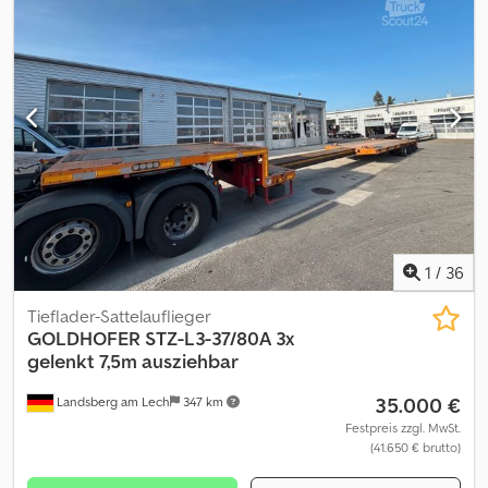
Uwcjkek Schwanenhals Länge x Breite 3.850 mm x 2.540 mm
Sattelhöhe (beladen) 1.250 mm Durchlenkradius vorne / hinten
1.970 mm / 2.300 mm Königszapfen 2,0 '' Sattellast 23.000 kg
Flachbettbrücke einfach teleskopierbar Länge x Breite 6.300 mm
+ 4.300 mm x 2.750 mm verbreiterbar auf 3200 mm teleskopierbar
um 4.300 mm / mm Bauhöhe 220 mm Ladehöhe beladen ca. 320
mm bei 100 mm Bodenfreiheit 2-Achs-Fahrwerk hinten Radstand
1360 Einzelbereifung 245/70 R 17,5 mit BPW Pendelachsen 12-14 t
Achslast Lenkung zwangsgelenkt Funkfernsteuerung
Zentralschmieranlage Verbreiterungen Elektroaggragat
1
/
36
Tieflader-Sattelauflieger
GOLDHOFER
STZ-L3-37/80A 3x
gelenkt 7,5m ausziehbar
35.000 €
Landsberg am Lech
347 km
Festpreis zzgl. MwSt.
(41.650 € brutto)