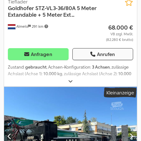
Tieflader
Goldhofer
STZ-VL3-36/80A 5 Meter
Extandable + 5 Meter Ext...
68.000 €
Almelo
291 km
VB zzgl. MwSt.
(82.280 € brutto)
Anfragen
Anrufen
Zustand:
gebraucht
, Achsen-Konfiguration:
3 Achsen
, zulässige
Achslast (Achse 1):
10.000 kg
, zulässige Achslast (Achse 2):
10.000
kg
, zulässige Achslast (Achse 3):
10.000 kg
, Federung:
Luft
,
Reifengröße:
245/70R17,5
, Farbe:
Gelb
, Baujahr:
2008
, Goldhofer
Kleinanzeige
STZ-VL3-36/80A. Year: 2008. 10-11.2 tons BPW axles. Max weight:
48.000-51.600 kg. Kingpin load: 18.000 kg. Hydr. detachable
gooseneck. Allu boards + toolbox on gooseneck. Djdpfozr Nl Djx
Ackock Extensions 2 + 3 meter. 5 meter Extandable.
Airsuspension. Central greasing system. Powersteering. Excavator
bridge. 3 detachable floor parts. Hydraulic works on hydraulic
from the truck. Dimmensions: Neck: L: 3500 mm. W: 2470 mm. H:
1650 mm. Kingpin height: 1300 mm. Floor: L: 8000 mm. W: 2550 mm.