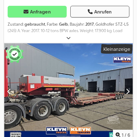
Anfragen
Anrufen
Zustand:
gebraucht
, Farbe:
Gelb
, Baujahr:
2017
, Goldhofer STZ-L5
(245) A. Year: 2017. 10-12 tons BPW axles. Weight: 17.900 kg. Load
capacity: 52.100 kg. Max weight: 70.000 kg. Kingpin load: 20.000 kg.
8.10 meter extandable. Hydraulic from trailer works on hydraulic
Kleinanzeige
from a truck. Airsuspension. Allu boards and toolbox on neck.
Powersteering 5 steering axles. Radio remote Control.
Dimmensions: Neck: L: 3700 mm. W: 2480 mm. H: 1500 mm. Kingpin
height: 1300 mm. Floor: L: 11.780 mm. W: 2750 mm. H: 900 mm. Tyres:
245/70R17,5 60-90%. German Trailer! Topcondition! ID NR: 583. The
General Terms and Conditions of Heinhuis are applicable to all
adverts, offers and quotations by Heinhuis, all agreements
entered into by Heinhuis and the negotiations preceding them.
By any form of response you accept the applicability of the
General Terms and Conditions of Heinhuis and you declare that
you have taken note of these General Terms and Conditions. Our
prices are export netto prices. Dsdpfx Aezn Nchjckeck = Weitere
Informationen = Baujahr: 2017 Leergewicht: 17.900 kg Zuladung:
52.100 kg zGG: 70.000 kg Ausziehbarer Aufbau: Ja =
1
/
6