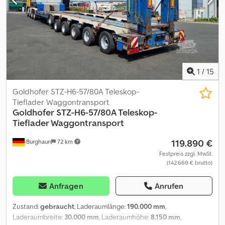
BODEN uvm.,und war danach nicht mehr im Einsatz verbreiterbar
von 2750mm auf 3250mm, Ladelänge im Tiefbett=5850mm,
Ladelänge über Achsen=4250mm, Ladehöhe über Schwanenhals
ca.: 1620 mm, über Ladefläche ca.: 650 mm, über den Achsen ca.:
940 mm. 1/3 des Tiefbetts hydraulisch anhebbar!
ZUBEHÖRANGABEN OHNE GEWÄHR, Änderungen,
Zwischenverkauf und Irrtümer vorbehalten! - . Dsdpfx Aei Rqi
1
/
15
Sjcksck
Goldhofer STZ-H6-57/80A Teleskop-
Tieflader Waggontransport
Goldhofer
STZ-H6-57/80A Teleskop-
Tieflader Waggontransport
119.890 €
Burghaun
72 km
Festpreis zzgl. MwSt.
(142.669 € brutto)
Anfragen
Anrufen
Zustand:
gebraucht
, Laderaumlänge:
190.000 mm
,
Laderaumbreite:
30.000 mm
, Laderaumhöhe:
8.150 mm
,