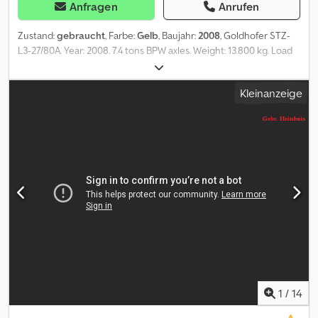
Anfragen
Anrufen
Zustand:
gebraucht
, Farbe:
Gelb
, Baujahr:
2008
, Goldhofer STZ-
L3-27/80A. Year: 2008. 7.4 tons BPW axles. Weight: 13.800 kg. Load
capacity: 26.400 kg. Max weight: 40.200 kg. Kingpin load: 18.000 kg.
7.2 meter extandable. 2 x 25 cm widened. Powersteering 3
Kleinanzeige
steering axles. Allu boards + toolbox on neck. Hydraulic from
trailer works on hydraulic from the truck. Airsuspension.
Sparetyre. Dimmensions: Neck: L: 3500 mm. W: 2550 mm. H: 1550
mm. Kingpin height: 1300 mm. Floor: L: 9500 mm. W: 2550 mm. H:
800 mm. Tyres: 205/65R17,5 80%. Radio Remote Control! ID NR:
684. The General Terms and Conditions of Heinhuis are
applicable to all adverts, offers and quotations by Heinhuis, all
agreements entered into by Heinhuis and the negotiations
preceding them. By any form of response you accept the
applicability of the General Terms and Conditions of Heinhuis and
you declare that you have taken note of these General Terms and
Conditions. Our prices are export netto prices. Dcjdpfxsztfbko
Ackek = Weitere Informationen = Baujahr: 2008 Leergewicht:
13.800 kg Zuladung: 26.400 kg zGG: 40.200 kg Ausziehbarer
1
/
14
Aufbau: Ja = Firmeninformationen = Für mehr Informationen: