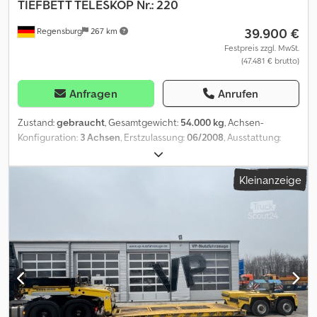
TIEFBETT TELESKOP Nr.: 220
39.900 €
Regensburg
267 km
Festpreis zzgl. MwSt.
(47.481 € brutto)
Anfragen
Anrufen
Zustand:
gebraucht
, Gesamtgewicht:
54.000 kg
, Achsen-
Konfiguration:
3 Achsen
, Erstzulassung:
06/2008
, Ausstattung:
ABS
, Fahrzeug-Ident-Nr.: WG0STZV3580032220 Erstzulassung:
24.06.2008 DE HU fällig Eigengewicht: 14.900 - 18.000 kg
Kleinanzeige
Schwanenhals abnehmbar Königszapfen 3,5 " ----Tiefbettlänge:
7.800 mm - Ladehöhe: ca. 470 mm TELESKOPIERBAR um 5.400 mm
VERBREITERBAR RADMULDEN Fahrwerksrahmen: 4.100 mm
Baggermulde - Löffelstielmulde Zentralschmieranlage BPW Eco
Achsen mit Trommelbremsen mit Funkfernsteuerung 3 x
hydraulisch zwangsgelenkte Achsen Achslasten 3 x 10.000 kg
Schwandenhals abnehmbar - Sattellast: 24.000 kg Dsdpfxexwf Tns
Acksck Zentralschmieranlage Bereifung: 235/75 R 17,5
Änderungen, Zwischenverkauf und Irrtümer sind ausdrücklich
vorbehalten. Die Beschreibung dient der allgemeinen