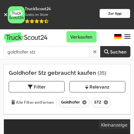
TruckScout24
Zur App
Gratis im Store
Verkaufen
Suchen
Goldhofer Stz gebraucht kaufen
(35)
Filter
Relevanz
Goldhofer
STZ
Alle Filter entfernen
Kleinanzeige