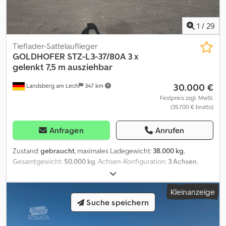
- 3. Achse hydromechanisch zwangsgelenkt (2-Kreis-Lenkung)
1
/
29
Tieflader-Sattelauflieger
GOLDHOFER
STZ-L3-37/80A 3 x
gelenkt 7,5 m ausziehbar
30.000 €
Landsberg am Lech
347 km
Festpreis zzgl. MwSt.
(35.700 € brutto)
Anfragen
Anrufen
Zustand:
gebraucht
, maximales Ladegewicht:
38.000 kg
,
Gesamtgewicht:
50.000 kg
, Achsen-Konfiguration:
3 Achsen
,
Erstzulassung:
03/2009
, mit Luftfederung, hydromechanischer
Zwangslenkung, einfach teleskopierbarer Ladefläche, STZ-L
Kleinanzeige
Schwanenhals - robuste Stahl- Schweißkonstruktion -
Suche speichern
ausgebildete Ladefläche 3.500 x 2.480 mm - hydromechanische
Zwangslenkung (2-Kreis-Lenkung) in Flachbauweise (Bauhöhe
235mm) mit nachstellbaren Führungselementen -