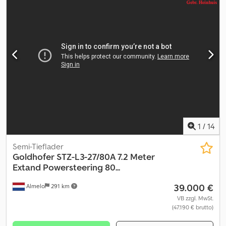
1
/
14
Semi-Tieflader
Goldhofer
STZ-L3-27/80A 7.2 Meter
Extand Powersteering 80...
39.000 €
Almelo
291 km
VB zzgl. MwSt.
(47.190 € brutto)