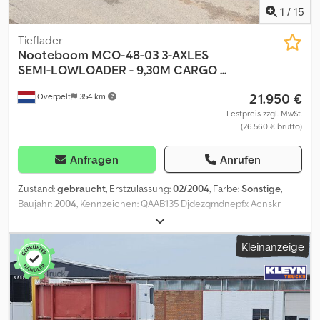
1
/
15
Tieflader
Nooteboom
MCO-48-03 3-AXLES
SEMI-LOWLOADER - 9,30M CARGO ...
21.950 €
Overpelt
354 km
Festpreis zzgl. MwSt.
(26.560 € brutto)
Anfragen
Anrufen
Zustand:
gebraucht
, Erstzulassung:
02/2004
, Farbe:
Sonstige
,
Baujahr:
2004
, Kennzeichen: QAAB135 Djdezqmdnepfx Acnskr
Kleinanzeige