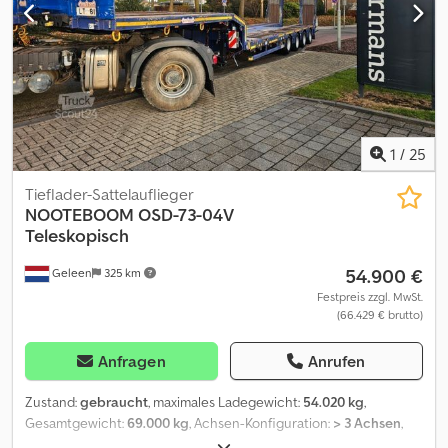
rechts außen: 30% Leergewicht: 10.770 kg Dkodpfx
Acsznwdgener Zuladung: 34.230 kg zGG: 45.000 kg Doppelte
hydraulische Rampen 240 cm + 150 cm Hydraulisch verschiebbar
von links nach rechts APK-Zulassung bis 30.05.2026 Bettlänge:
930 cm Halsumfang: 330 cm Bodenhöhe: 83 cm
1
/
25
Tieflader-Sattelauflieger
NOOTEBOOM
OSD-73-04V
Teleskopisch
54.900 €
Geleen
325 km
Festpreis zzgl. MwSt.
(66.429 € brutto)
Anfragen
Anrufen
Zustand:
gebraucht
, maximales Ladegewicht:
54.020 kg
,
Gesamtgewicht:
69.000 kg
, Achsen-Konfiguration:
> 3 Achsen
,
Erstzulassung:
03/2015
, Laderaumlänge:
16.530 mm
,