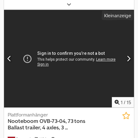
Acnor Technischer Zustand: gut Optischer Zustand: gut
Schäden: keines
Kleinanzeige
1
/
15
Plattformanhänger
Nooteboom
OVB-73-04, 73 tons
Ballast trailer, 4 axles, 3 ...