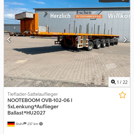
1
/
22
Tieflader-Sattelauflieger
NOOTEBOOM
OVB-102-06 I
5xLenkung*Auflieger
Ballast*HU2027
Stuhr
237 km