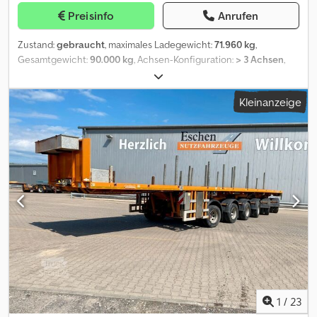
Preisinfo
Anrufen
Zustand:
gebraucht
, maximales Ladegewicht:
71.960 kg
,
Gesamtgewicht:
90.000 kg
, Achsen-Konfiguration:
> 3 Achsen
,
Erstzulassung:
10/2017
, Ausstattung:
ABS
, ? Zulässiges
Gesamtgewicht, technisch möglich 90.000 kg ? 5 Achsen gelenkt
Kleinanzeige
? HU bis Mai 2027 ? Kabelbedienung ? Stützbeine Hydraulisch Alle
Angaben ohne Gewähr / Zwischenverkauf vorbehalten. Dsdpfxozr
A Das Acnjkr
1
/
23