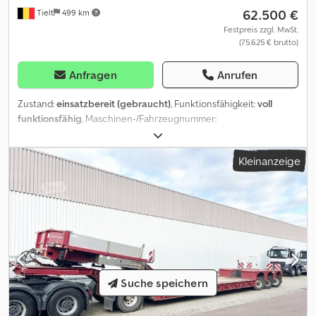
62.500 €
Tielt
499 km
Festpreis zzgl. MwSt.
(75.625 € brutto)
Anfragen
Anrufen
Zustand:
einsatzbereit (gebraucht)
, Funktionsfähigkeit:
voll
funktionsfähig
, Maschinen-/Fahrzeugnummer:
XMROSDOOONNOOO476
, Leergewicht:
11.710 kg
, maximales
Ladegewicht:
30.000 kg
, Gesamtgewicht:
48.000 kg
, Achsen-
Kleinanzeige
Konfiguration:
> 3 Achsen
, zulässige Achslast (Achse 1):
10.000 kg
,
zulässige Achslast (Achse 2):
10.000 kg
, zulässige Achslast (Achse
3):
10.000 kg
, Erstzulassung:
11/2022
, nächste Prüfung (TÜV):
11/2026
, Laderaumlänge:
13.050 mm
, Laderaumbreite:
2.540 mm
,
Gesamtlänge:
13.450 mm
, Gesamtbreite:
2.540 mm
, Gesamthöhe:
3.650 mm
, Federung:
Luft
, Reifenzustand:
80 %
, Baujahr:
2022
,
Betriebsstunden:
200.000 h
, Tieflader von Noteboom in gutem
Zustand, mit extra langen Auffahrrampen zum Beladen von
Asphaltierungsmaschinen. Sofort verfügbar. Dsdpfx Aszk
Suche speichern
Unuocnjkr