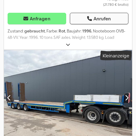
(21.780 € brutto)
Anfragen
Anrufen
Zustand:
gebraucht
, Farbe:
Rot
, Baujahr:
1996
, Nooteboom OVB-
48-VV. Year: 1996. 10 tons SAF axles. Weight: 13.580 kg. Load
Capacity: 34.420 kg. Max weight: 18.000 kg. Kingpin load: 18.000 kg.
2 x Extandable Total 15.4 meter extand. Powersteering 3 steering
Kleinanzeige
axles. Hydr. suspension. Hydraulic works on NATO. Dimmensions: L:
13.180 mm. W: 2480 mm. H: 1400 mm. Dkedpozpvp Dofx Acnjr Tyres:
275/70R22,5 80%. German Trailer! ID NR: 419. The General Terms
and Conditions of Heinhuis are applicable to all adverts, offers
and quotations by Heinhuis, all agreements entered into by
Heinhuis and the negotiations preceding them. By any form of
response you accept the applicability of the General Terms and
Conditions of Heinhuis and you declare that you have taken note
of these General Terms and Conditions. Our prices are export
netto prices. = Weitere Informationen = Baujahr: 1996
Leergewicht: 13.580 kg Zuladung: 34.420 kg zGG: 48.000 kg
Ausziehbarer Aufbau: Ja = Firmeninformationen = Für mehr
Informationen: