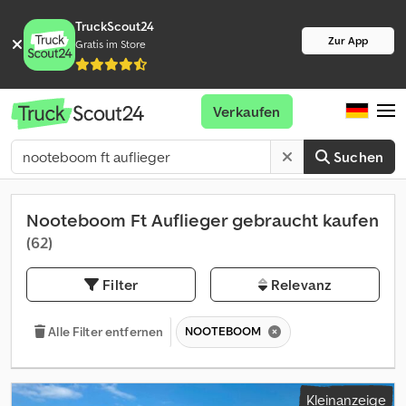
TruckScout24
Zur App
Gratis im Store
Verkaufen
Suchen
Nooteboom Ft Auflieger gebraucht kaufen
(62)
Filter
Relevanz
NOOTEBOOM
Alle Filter entfernen
Kleinanzeige