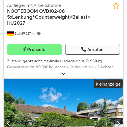
Auflieger mit Arbeitsbühne
NOOTEBOOM
OVB102-06
5xLenkung*Counterweight*Ballast*
HU2027
Stuhr
237 km
Preisinfo
Anrufen
Zustand:
gebraucht
, maximales Ladegewicht:
71.960 kg
,
Gesamtgewicht:
90.000 kg
, Achsen-Konfiguration:
> 3 Achsen
,
Erstzulassung:
10/2017
, nächste Prüfung (TÜV):
05/2027
,
Ausstattung:
ABS
, ? Zulässiges Gesamtgewicht, technisch
Kleinanzeige
möglich 90.000 kg ? 5 Achsen gelenkt ? HU bis Mai 2027 ?
Kabelbedienung ? Stützbeine Hydraulisch Alle Angaben ohne
Gewähr / Zwischenverkauf vorbehalten. Dedpezr A Dgsfx Acnokr