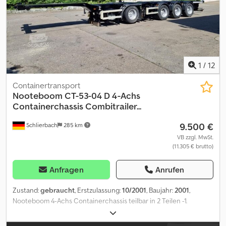
1
/
12
Containertransport
Nooteboom
CT-53-04 D 4-Achs
Containerchassis Combitrailer...
9.500 €
Schlierbach
285 km
VB zzgl. MwSt.
(11.305 € brutto)
Anfragen
Anrufen
Zustand:
gebraucht
, Erstzulassung:
10/2001
, Baujahr:
2001
,
Nooteboom 4-Achs Containerchassis teilbar in 2 Teilen -1.
Element: 1 Achse -11.000 kg GG. -2. Element: 3 Achsen -26.000 kg
GG. -ABS -luftgefedert -4 x BPW Eco Plus - Achsen -1. Achse liftbar