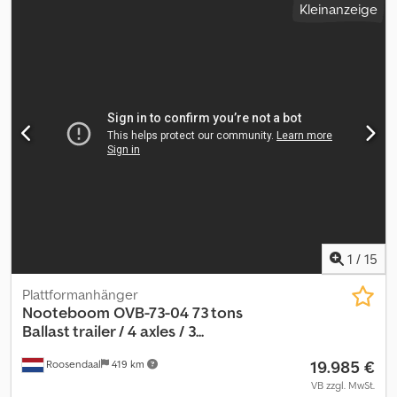
Kleinanzeige
-Hebe-/ Senkeinrichtung -jeweils 2 Stützen vorne und hinten -
Bereifung: 385/55 R 22.5 -deutscher Auflieger -TÜV / HU / SP: auf
Wunsch und gg. Aufpreis: neu! Dkedpfxswmpa Hj Acnsr Irrtümer
und Zwischenverkauf vorbehaltlich!
1
/
15
Plattformanhänger
Nooteboom
OVB-73-04 73 tons
Ballast trailer / 4 axles / 3...
19.985 €
Roosendaal
419 km
VB zzgl. MwSt.