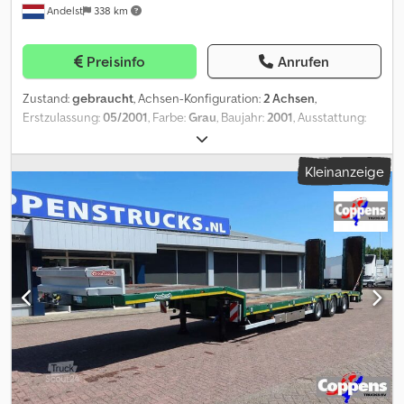
Andelst
338 km
mm; Reifen Profil rechts außen: 6 mm Gewichte Leergewicht:
15.660 kg Zuladung: 49.340 kg zGG: 65.000 kg Umwelt
Emissionsklasse: Euro 0 Dodpfozmfatex Acnjkr Wartung APK
Preisinfo
Anrufen
(Technische Hauptuntersuchung): geprüft bis 01.2027 Zustand
Allgemeiner Zustand: durchschnittlich Technischer Zustand:
Zustand:
gebraucht
, Achsen-Konfiguration:
2 Achsen
,
durchschnittlich Optischer Zustand: durchschnittlich Schäden:
Erstzulassung:
05/2001
, Farbe:
Grau
, Baujahr:
2001
, Ausstattung:
keines = Firmeninformationen = Kleyn Trucks ist einer der
ABS
, = Weitere Optionen und Zubehör = - Luftfederung
weltgrößten unabhängigen Handel mit gebrauchten Fahrzeugen.
Dodpfszpffbjx Acnokr = Weitere Informationen = Hinterachse 1:
Hier können Sie aus einer ständig wechselnden Bestand von
Kleinanzeige
Doppelbereift; Gelenkt Hinterachse 2: Doppelbereift; Gelenkt
1200 gebrauchte LKW, Zugmaschinen, Anhänger wählen. Unser
Leergewicht: 7.660 kg Zuladung: 28.340 kg zGG: 36.000 kg Marke
Angebot umfasst alle europäischen Marken der Baujahre und
des Aufbaus: NOOTEBOOM OVB-38-02V Technischer Zustand:
Preisklassen. Warum Sie bei Kleyn Trucks kaufen? Einfach! •
sehr gut Optischer Zustand: sehr gut Nooteboom OVB-38-02V -
Großer, sich schnell ändernder • Erkennbare Qualität • Ein guter
Kranauflieger / Schwertransport *Baujahr*: 21.06.2001 *Zustand*:
Preis • Korrekte Kaufmannschaft • Wir sprechen viele Sprachen •
In sehr gepflegtem Originalzustand *Technische Daten*: - *Typ*:
Wir verstehen unsere Kunden • Betreuung von Einfuhr und
2-Achser, hydraulisch gelenkt mit Fernbedienung - *Achsen*:
Transport • (Ausfuhr-)Kennzeichen sind schnell geregelt •
BPW Leichtbauachsen - *Ausziehbar*: In der Mitte 400 cm -
Fachkundige technische Dienstleistungen • Die Sicherheit
*Ladefläche*: Mit Rungen + Hakenösen - *Bordwände*:
„erkennbarer Qualität“ • Und mehr.... Besuchen Sie bitte unsere
Aluminium-Bordwände - *Reifengröße*: 385/65R22.5 -
Website für spezielle Angebote und vollständige Vorrat: Leasing
*Gewichte*: Gesamtgewicht 36.000 kg | Eigengewicht 7.660 kg |
über Kleyn Trucks ist möglich in den meisten europäischen
Nutzlast 28.340 kg - *Abmessungen*: - Gesamtlänge Auflieger:
Ländern! Berechnen Sie schnell Ihre leasingrate und senden Sie
975 cm - Bodenlänge: 963 cm - Kupplungshöhe: ca. 130 cm -