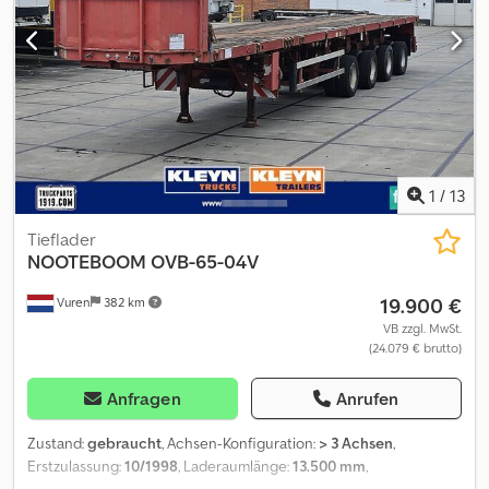
1
/
13
Tieflader
NOOTEBOOM
OVB-65-04V
19.900 €
Vuren
382 km
VB zzgl. MwSt.
(24.079 € brutto)
Anfragen
Anrufen
Zustand:
gebraucht
, Achsen-Konfiguration:
> 3 Achsen
,
Erstzulassung:
10/1998
, Laderaumlänge:
13.500 mm
,
Laderaumbreite:
2.550 mm
, Gesamtlänge:
13.800 mm
,