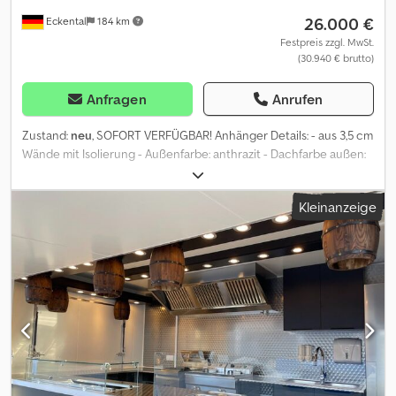
FINANZIERUNG UND LEASING SIND MÖGLICH. Zudem bieten wir
26.000 €
Eckental
184 km
neben einem Kauf auch das Leasing, FINAZIERUNGSBEISPIEL:
Anzahlung 0,00 € Monatliche Rate netto 882,77 € Laufzeit 36
Festpreis zzgl. MwSt.
(30.940 € brutto)
Monate Anzahlung 0,00 € Monatliche Rate netto 687,11 € Laufzeit
48 Monate Anzahlung 0,00 € Monatliche Rate netto 570,19 €
Laufzeit 60 Monate
Anfragen
Anrufen
Zustand:
neu
, SOFORT VERFÜGBAR! Anhänger Details: - aus 3,5 cm
Wände mit Isolierung - Außenfarbe: anthrazit - Dachfarbe außen:
weiß - gebremste Knott Oder AL-KO Achse - Auflaufbremse mit
Rückfahrautomatik und Feststellbremse - V-förmig verzinkte
Kleinanzeige
Deichsel - Innenmaße ca.: 3600 x 2380 x 2300 mm - Außenmaße
ca.: 5245 x 2455 x 2770 mm - 1 x Verkaufsfenster in Fahrtrichtung
rechts - 1 x Verkaufsfenster in hinten - zulässiges Gesamtgewicht:
1800 kg, einachsig - Bereifung: 13" Ausbau: - Edelstahl (kreis-
marmoriert) Verkaufstheke in links, rechts und hinten - Edelstahl
(kreis-marmoriert) Seitenwand in Fahrtrichtung links -
rutschfester Boden - abschließbare Eingangstür - 6 mm ESG
Sicherheitsglas, Spritzschutz Glas - obere Schränke -
Taschenablage - Schwarz Möblierung (komplett)
Wasserversorgung: - Edelstahl 2 x 1 Waschbecken mit 2 x 20 l
Behälter - 1 x Wasserhahn mit Boiler Hygienepacket: - 1 x 2