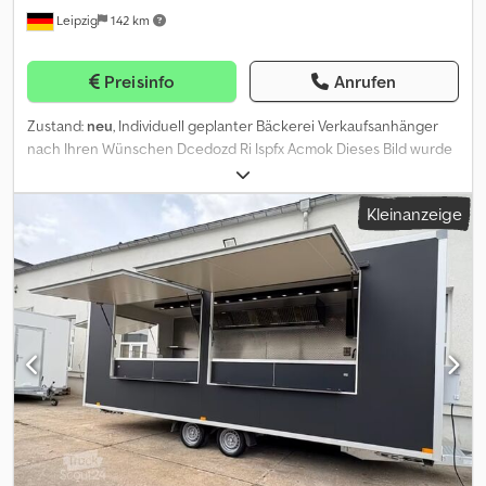
Leipzig
142 km
wir Ihnen ein individuelles Angebot und beraten Sie persönlich.
Kundenspezifisches Design auf Anfrage. FINANZIERUNG UND
LEASING SIND MÖGLICH.
Preisinfo
Anrufen
Zustand:
neu
, Individuell geplanter Bäckerei Verkaufsanhänger
nach Ihren Wünschen Dcedozd Ri Ispfx Acmok Dieses Bild wurde
mit KI erstellt und dient als Inspiration für einen möglichen
Ausbau. Wir bieten Ihnen die Möglichkeit, Ihren
Kleinanzeige
Verkaufsanhänger ganz nach Ihren individuellen Vorstellungen
planen und anfertigen zu lassen. Länge und Breite des Anhängers
können flexibel angepasst werden. Auch die Ausstattung,
Maschinen und Geräte sind frei wählbar und können exakt auf Ihr
Geschäftskonzept abgestimmt werden. Ob Bäckerei,
Backwarenverkauf, Café Konzept oder süße und herzhafte
Spezialitäten, wir realisieren Ihren Verkaufsanhänger nach Maß.
Sie haben eine Idee, wir setzen sie um. Sie planen Ihr eigenes
Geschäft, wir unterstützen Sie dabei. Von der ersten Beratung bis
zur konkreten Ausstattungsplanung stehen wir Ihnen gerne zur
Seite. Mögliche individuelle Anpassungen: Verkaufsanhänger in
verschiedenen Längen und Breiten Individuelle