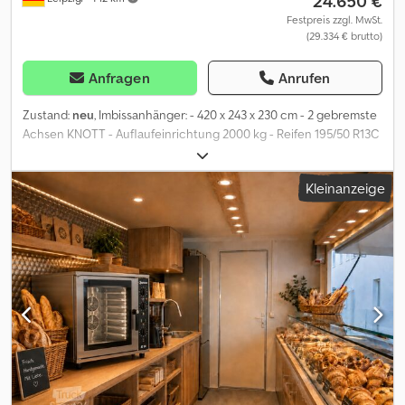
24.650 €
Festpreis zzgl. MwSt.
(29.334 € brutto)
Anfragen
Anrufen
Zustand:
neu
, Imbissanhänger: - 420 x 243 x 230 cm - 2 gebremste
Achsen KNOTT - Auflaufeinrichtung 2000 kg - Reifen 195/50 R13C
- 4 x Stoßdämpfer - Robustes und voll verzinktes Fahrgestell mit V-
Deichsel - Fahrgestell und Rahmen komplett Tauchbad -
Kleinanzeige
feuerverzinkt, geschweißte Konstruktion – sehr stark!
Dodjznddtspfx Acmjck - Boden aus wasserdichtem und
rutschfestem Multiplex- - Sperrholz 18mm mit PVC-Auskleidung
mit erhöhter - Abriebfestigkeit - Wände und Dach aus XPS-
Schaum - Außenschicht aus Polyester-Laminat Farbe weiß -
Ränder, Wände und Dach mit Alu-Profilen verstärkt, -
thermoisoliert 1 x Verkaufsfenster in Fahrtrichtung rechts - 1 x
Verkaufsfenster in hinten - Gastür - Eingangstür vorne,
abschließbar +Schlüssel - Starkes Stützrad - 4 Ausdrehstützen für
sicheres Beladen - 13-poliger Stecker - 2 Lüftungsgitter, 1x in
Fahrtrichtung links oben, 1x in Fahrtrichtung rechts oben
eingebaut; -Maximum Geschwindigkeit 100km/h - ESG-Glas -