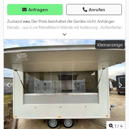
Anfragen
Anrufen
Zustand:
neu
, Der Preis beinhaltet die Geräte nicht. Anhänger
Details: - aus 4 cm Metallblech Wände mit Isolierung - Außenfarbe:
schwarz - Außen Dachfarbe: weiß - gebremste KNOTT oder ALKO
Achse - Auflaufbremse mit Rückfahrautomatik und
Kleinanzeige
Feststellbremse - V-förmig verzinkte Deichsel - Innenmaße ca.:
4400 x 2200 x 2170 mm - Außenmaße ca.: 5827 x 2300 x 2820 mm -
zulässiges Gesamtgewicht: 2700 kg, zweiachsig - 2 x
Verkaufsfenster in der Fahrtrichtung rechts - 1 x Verkaufsfenster
hinten - Bereifung: 13" Ausbau - abschließbare Gastür -
rutschfester Boden - 6 mm ESG Sicherheitsglas, Spritzschutz
Glas Dcsdpjv T U Svsfx Acmsk - 4 x obere Schränke in
Fahrtrichtung links - Taschenablage - Holzoptik Möblierung
(komplett) - Kreis- Marmorierte Edelstahl Arbeitsplatte (komplett)
- Kreis- Marmorierte Edelstahl Seitenwand in der Fahrtrichtung
links (komplett) - Kassenschubladen Wasserversorgung: -
Edelstahl 2 x 1 Waschbecken mit 2 x 40 l Behälter - 1 x Wasserhahn
mit Boiler Hygienepaket: - 1 x 2 Seifenspender - 1 x Papierspende
Stromnetz - Eingangssteckdose von außen 380 Volt / 32 A - 1 x
1
/
4