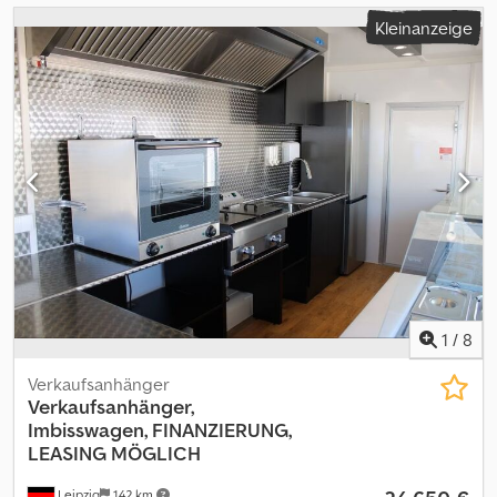
Kleinanzeige
1
/
8
Verkaufsanhänger
Verkaufsanhänger,
Imbisswagen,
FINANZIERUNG,
LEASING MÖGLICH
Leipzig
142 km