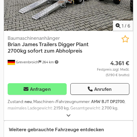
- 12. 30 UHR & 14. 00 - 18. 00 UHR oder rund um die Uhr über
unseren Onlineshop auf trailershop de Inhalt und Bilder
unterliegen dem Urheberrecht - Logos Markenschutz 07/25
1
/
6
Baumaschinenanhänger
Brian James Trailers
Digger Plant
2700kg sofort zum Abholpreis
4.361 €
Grevenbroich
264 km
Festpreis zzgl. MwSt.
(5.190 € brutto)
Anfragen
Anrufen
Zustand:
neu
, Maschinen-/Fahrzeugnummer:
AHW BJT DP2700
,
maximales Ladegewicht:
2.150 kg
, Gesamtgewicht:
2.700 kg
,
Laderaumlänge:
2.800 mm
, Laderaumbreite:
1.300 mm
,
Maschinentransport Anhänger bei ANHÄNGERWIRTZ
Bundesweite Lieferung möglich ! unverbindliches Beispiel:
Weitere gebrauchte Fahrzeuge entdecken
Brian James Brian James Digger Plant 543-2813-27 280x130cm