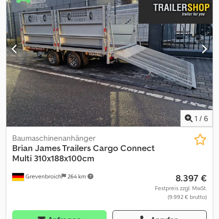
und Bilder unterliegen dem Urheberrecht - Logos Markenschutz
543-0110R-01+543-L-08 02.26
1
/
6
Baumaschinenanhänger
Brian James Trailers
Cargo Connect
Multi 310x188x100cm
8.397 €
Grevenbroich
264 km
Festpreis zzgl. MwSt.
(9.992 € brutto)