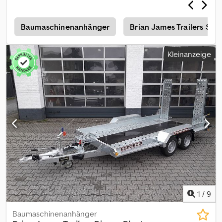
Schaufelablage Rampen Reserverad 2700kg Aktion
Maschinentransporter Tandem Tieflader V Fahrgestell -
Auflaufgebremst - Bereifung 14" - Ladeflächenhöhe 38cm -
r
Baumaschinenanhänger
Brian James Trailers Spe
Stahlmulde verzinkt mit Lochstahlboden, DIN Zurrbügel -
Schaufelablage montiert - Auffahrrampen Stahl klappbar
Kleinanzeige
verschiebbar, Stützrad..... Abholpreis bitte bestellen Sie
telefonisch oder rund um die Uhr über unseren trailershop und
vereinbaren sie einen Abholtermin ! 543-
0110VERSION29002 07/25 Chjdpfezm N Unex Aqqea
1
/
9
Baumaschinenanhänger