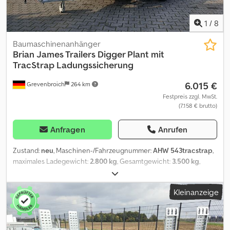
1
/
8
Baumaschinenanhänger
Brian James Trailers
Digger Plant mit
TracStrap Ladungssicherung
6.015 €
Grevenbroich
264 km
Festpreis zzgl. MwSt.
(7.158 € brutto)
Anfragen
Anrufen
Zustand:
neu
, Maschinen-/Fahrzeugnummer:
AHW 543tracstrap
,
maximales Ladegewicht:
2.800 kg
, Gesamtgewicht:
3.500 kg
,
Baujahr:
2026
, ANHÄNGERWIRTZ der Abholmarkt für Ihren neuen
Anhänger bietet starke Markenfabrikate! über 850 Neuanhänger
Kleinanzeige
auf Lager über 130 gebrauchte Anhänger ständig im Angebot
unverbindliches Beispiel: solange der Vorrat reicht ! Codpfxszm
Tbxj Aqqeha Maschinentransporter Cargo Digger Plant 2
320x170x15cm 3500kg \Tandem Tieflader V Fahrgestell -