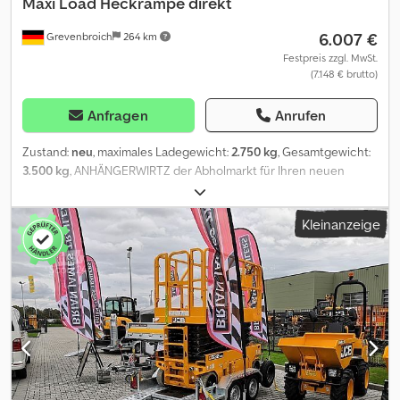
Maxi Load Heckrampe direkt
6.007 €
Grevenbroich
264 km
Festpreis zzgl. MwSt.
(7.148 € brutto)
Anfragen
Anrufen
Zustand:
neu
, maximales Ladegewicht:
2.750 kg
, Gesamtgewicht:
3.500 kg
, ANHÄNGERWIRTZ der Abholmarkt für Ihren neuen
Anhänger bietet starke Markenfabrikate günstiger und direkt !
über 800 Neuanhänger auf Lager über 130 gebrauchte Anhänger
Kleinanzeige
ständig im Angebot unverbindliches Beispiel: solange der Vorrat
reicht ! Maschinentransporter Cargo Digger Plant 543-3717-35-2-
12 370x170x15cm 3500kg Cjdpszm Rdkofx Aqqsha Tandem
Tieflader V Fahrgestell - Auflaufgebremst - Bereifung 12" -
Ladeflächenhöhe 38cm - Stahlmulde verzinkt mit
Lochstahlboden, DIN Zurrbügel - Schaufelablage montiert -
Laderampe volle breite Stahl klappbar und Stützbügel mit
Hebehilfe, Reserverad, Kugelkupplung abschließbar, verstärktes
Stützrad..... Verkauf rund um die Uhr über unseren Onlineshop auf
trailershop Verkauf telefonische Bestellannahme : MO. - FR. 08. 00