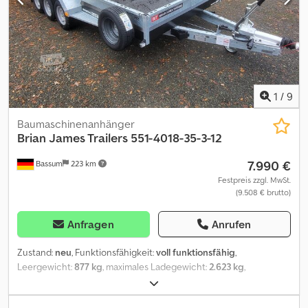
Auffahrrampen Stahl klappbar verschiebbar, Reserverad montiert,
Stützrad Schwerlast automatik..... Jetzt Abholtermin vereinbaren
Montag bis Freitag 09.25 \ 543-2813-35-2-12 Abbildung kann
abweichen und ohne Ladung ! \
1
/
9
Baumaschinenanhänger
Brian James Trailers
551-4018-35-3-12
7.990 €
Bassum
223 km
Festpreis zzgl. MwSt.
(9.508 € brutto)
Anfragen
Anrufen
Zustand:
neu
, Funktionsfähigkeit:
voll funktionsfähig
,
Leergewicht:
877 kg
, maximales Ladegewicht:
2.623 kg
,
Gesamtgewicht:
3.500 kg
, Achsen-Konfiguration:
3 Achsen
,
Federung:
Sonstige
, Reifengröße:
12 Zoll
, Höchstgeschwindigkeit: