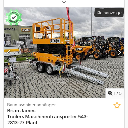
für Ihren neuen Anhänger bietet starke Markenfabrikate! über
850 Neuanhänger auf Lager Chsdpfezdzb Uox Aqqea über 130
Kleinanzeige
gebrauchte Anhänger ständig im Angebot unverbindliches
Beispiel: Maschinentransporter Cargo Digger Plant 2
320x170x15cm 3500kg Tandem Tieflader V Fahrgestell -
Auflaufgebremst - Bereifung 12" - Ladeflächenhöhe 38cm -
Stahlmulde verzinkt mit Lochstahlboden, DIN Zurrbügel -
Schaufelablage montiert - Auffahrrampen Stahl klappbar
verschiebbar, Kugelkupplung abschließbar, verstärktes Stützrad.....
😊 Verkauf rund um die Uhr über unseren Onlineshop auf
trailershop de Verkauf telefonische Bestellannahme : MO. - FR. 08.
00 - 12. 30 UHR / 14. 00 - 18. 00 UHR oder rund um die Uhr über
unseren Onlineshop auf trailershop Inhalt und Bilder unterliegen
dem Urheberrecht - Logos Markenschutz 06/26 543-1320
1
/
5
Baumaschinenanhänger
Brian James
Trailers
Maschinentransporter 543-
2813-27 Plant