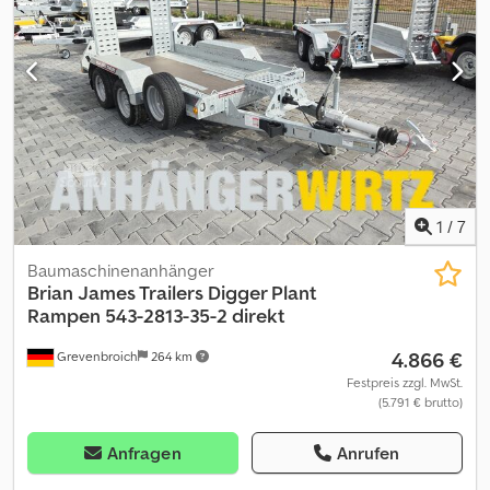
Auflaufgebremst - Bereifung 12" - Ladeflächenhöhe 38cm -
Stahlmulde verzinkt mit Lochstahlboden, DIN Zurrbügel -
Schaufelablage montiert - Auffahrrampen Stahl klappbar
verschiebbar, Reserverad, Stützrad..... \Gesamtbreite 222cm
Gesamtlänge 480cm \inkl. Reserverad \inkl. TracStrap
Ladungssicherung viele Varianten sofort verfügbar vereinbaren
Sie für die Abholung einen Termin! Verkauf telefonisch zu
unseren Öffnungszeiten Öffnungszeiten Verkauf: MO. - FR. oder
rund um die Uhr über unseren Onlineshop Inhalt und Bilder
unterliegen dem Urheberrecht - Logos Markenschutzversion
1
/
7
543-1320version28906 07/26 \
Baumaschinenanhänger
Brian James Trailers
Digger Plant
Rampen 543-2813-35-2 direkt
4.866 €
Grevenbroich
264 km
Festpreis zzgl. MwSt.
(5.791 € brutto)
Anfragen
Anrufen