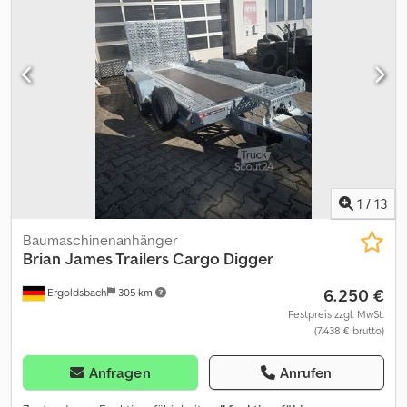
General Plant 360x185x25cm 3500kg Tandem Tieflader V
Fahrgestell - Auflaufgebremst - Kugelkupplung AL-KO
abschließbar, Bereifung 13" - niedrige Ladeflächenhöhe 38cm -
massive Stahlmulde verzinkt mit Multiplex Boden, integrierte
Zurrbügel - Begehbare Kotflügel mit Antirutschblech,
Auffahrrampen verschiebbar, Automatik Stützrad, Moderne
Beleuchtung geschützt eingebaut..... Ausstellungsanhänger
solange Vorrat reicht ! Codpfx Aqjzbrtqjqeha Verkauf
telefonische Bestellannahme: 😊 MO. - FR. 08. 00 - 12. 30 UHR & 14.
00 - 18. 00 UHR oder rund um die Uhr über unseren trailershop
direkt kaufen 06/25 550-3342+Version
1
/
13
Baumaschinenanhänger
Brian James Trailers
Cargo Digger
6.250 €
Ergoldsbach
305 km
Festpreis zzgl. MwSt.
(7.438 € brutto)
Anfragen
Anrufen