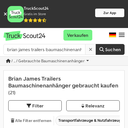
TruckScout24
Zur App
Gratis im Store
Verkaufen
Suchen
/ ... / Gebrauchte Baumaschinenanhänger
Brian James Trailers
Baumaschinenanhänger gebraucht kaufen
(21)
Filter
Relevanz
Transportfahrzeuge & Nutzfahrzeuge
Alle Filter entfernen