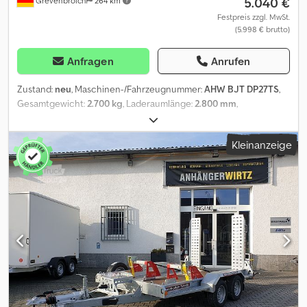
5.040 €
Grevenbroich
264 km
Festpreis zzgl. MwSt.
(5.998 € brutto)
Anfragen
Anrufen
Zustand:
neu
, Maschinen-/Fahrzeugnummer:
AHW BJT DP27TS
,
Gesamtgewicht:
2.700 kg
, Laderaumlänge:
2.800 mm
,
Laderaumbreite:
1.300 mm
, Baujahr:
2025
, Riesige Auswahl !
Verkauf rund um die Uhr online auf trailershop de MO. - FR. 08-
Kleinanzeige
12.30 und 14-18.00 UHR oder rund um die Uhr über unseren
Onlineshop auf trailershop de Inhalt und Bilder unterliegen
dem Urheberrecht - Logos Markenschutz 543-0110R-01+543-L-
08 07.26 Chedjzm Tb Sopfx Aqqea