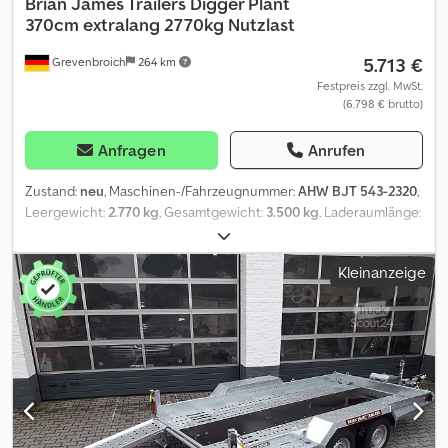
Brian James Trailers
Digger Plant
370cm extralang 2770kg Nutzlast
5.713 €
Grevenbroich
264 km
Festpreis zzgl. MwSt.
(6.798 € brutto)
Anfragen
Anrufen
Zustand:
neu
, Maschinen-/Fahrzeugnummer:
AHW BJT 543-2320
,
Leergewicht:
2.770 kg
, Gesamtgewicht:
3.500 kg
, Laderaumlänge:
3.700 mm
, Laderaumbreite:
1.700 mm
, Baujahr:
2026
, Viele
gängigen Modelle und Ausführungen lieferbar..... Mehr ist einfach
Kleinanzeige
Mehrwert..... bestelle auf trailershop Unsere Brian James Trailer
nicht nur für Profis bieten die komfortabelste Lösung für den
Maschinentransport. *oder jetzt Ihr Wunschmodell +
Wunschausstattung sichern.* \Sie möchten einen der besten
Multi Maschinen Transporter kaufen ? \unverbindliches Beispiel:
\Maschinentransporter Cargo Digger Plant 2 370x170x15cm
3500kg \Tandem Tieflader V Fahrgestell - Auflaufgebremst -
Bereifung 12" - Ladeflächenhöhe 38cm - Stahlmulde verzinkt mit
Lochstahlboden, DIN Zurrbügel - Schaufelablage montiert -