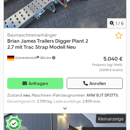
1
/
6
Baumaschinenanhänger
Brian James Trailers
Digger Plant 2
2,7 mit Trac Strap Modell Neu
5.040 €
Grevenbroich
264 km
Festpreis zzgl. MwSt.
(5.998 € brutto)
Anfragen
Anrufen
Zustand:
neu
, Maschinen-/Fahrzeugnummer:
AHW BJT DP27TS
,
Gesamtgewicht:
2.700 kg
, Laderaumlänge:
2.800 mm
,
Laderaumbreite:
1.300 mm
, Baujahr:
2025
, Riesige Auswahl !
Csdpfxoy Ezgcs Aqqeha Verkauf rund um die Uhr online auf
Kleinanzeige
trailershop de MO. - FR. 08-12.30 und 14-18.00 UHR oder rund
um die Uhr über unseren Onlineshop auf trailershop de Inhalt