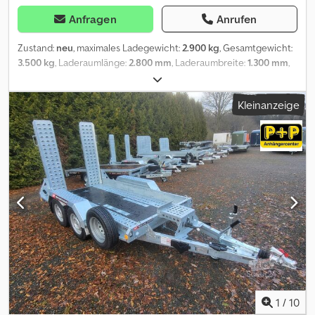
Anfragen
Anrufen
Zustand:
neu
, maximales Ladegewicht:
2.900 kg
, Gesamtgewicht:
3.500 kg
, Laderaumlänge:
2.800 mm
, Laderaumbreite:
1.300 mm
,
Laderaumhöhe:
200 mm
, diesen Anhänger kaufen Sie direkt
online in unserem trailer-shop Bei ANHÄNGERWIRTZ viele Modelle
Kleinanzeige
online verfügbar und abholbereit Bequem und rund um die Uhr
Online 24/7 kaufen Selbst abholen oder liefern lassen 😊 Der
online Abholmarkt für Ihren neuen Anhänger bietet starke
Markenfabrikate! über 850 Neuanhänger auf Lager über 130
gebrauchte Anhänger ständig im Angebot. unverbindliches
Beispiel: verschiedene Versionen verfügbar
Maschinentransporter Digger Plant 543-2813-35-2-12
280x130x15cm 3.500kg Csdpfx Aqszm N Dpjqeha Tandem
Tieflader V Fahrgestell - Auflaufgebremst - Kugelkupplung
abschließbar, Bereifung 13" - Ladeflächenhöhe 38cm -
Stahlmulde verzinkt mit Lochstahlboden und Multiplexboden
mittig, DIN Zurrbügel - Schaufelablage montiert - Auffahrrampen
Stahl klappbar verschiebbar, Reserverad montiert, Stützrad
Schwerlast automatik..... Nutzlast 2900kg Rechnung
1
/
10
ausgewiesene MwSt / Garantie - Anhänger Händler seit über 35