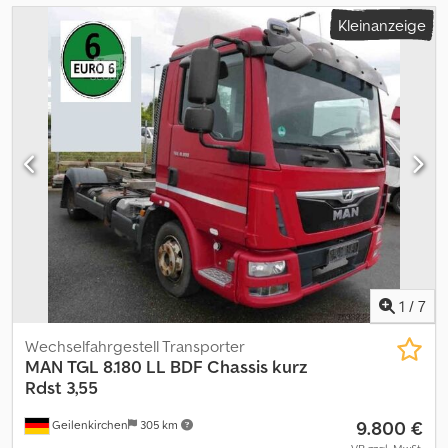
Kleinanzeige
1
/
7
Wechselfahrgestell Transporter
MAN
TGL 8.180 LL BDF Chassis kurz
Rdst 3,55
9.800 €
Geilenkirchen
305 km