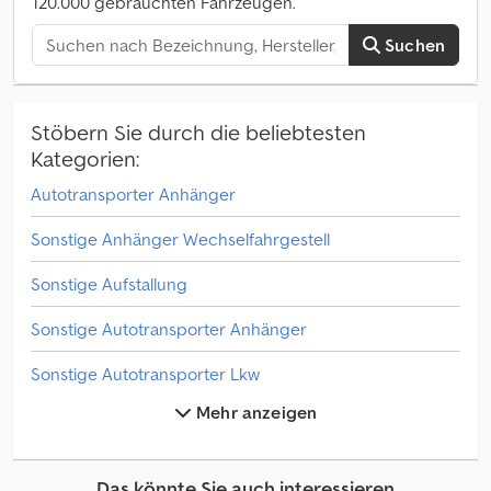
120.000 gebrauchten Fahrzeugen.
Suchen
Stöbern Sie durch die beliebtesten
Kategorien:
Autotransporter Anhänger
Sonstige Anhänger Wechselfahrgestell
Sonstige Aufstallung
Sonstige Autotransporter Anhänger
Sonstige Autotransporter Lkw
Mehr anzeigen
Sonstige Leichter Lieferwagen / Kleintransporter
Sonstige Pferdetransporter / Viehtransporter
Das könnte Sie auch interessieren