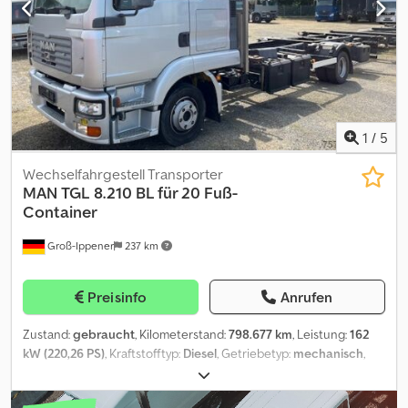
1
/
5
Wechselfahrgestell Transporter
MAN
TGL 8.210 BL für 20 Fuß-
Container
Groß-Ippener
237 km
Preisinfo
Anrufen
Zustand:
gebraucht
, Kilometerstand:
798.677 km
, Leistung:
162
kW (220,26 PS)
, Kraftstofftyp:
Diesel
, Getriebetyp:
mechanisch
,
Achsen-Konfiguration:
4x2
, Radstand:
4.850 mm
, Gesamtgewicht:
7.490 kg
, Leergewicht:
4.650 kg
, maximales Ladegewicht:
2.840