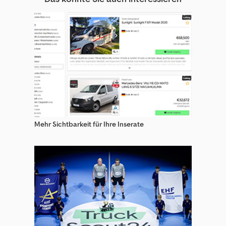
Sonstige Spezialaufbauten Transporter
Sonstige Transporter
Sonstige Transporter Doppelkabine
Sonstige Transporter Fahrgestell
Sonstige Transporter Kastenwagen
Sonstige Transporter Kombi/Van
Mehr Sichtbarkeit für Ihre Inserate
Sonstige Transporter Mit Kofferaufbau
Sonstige Transporter Pritsche & Plane
Sonstige Transporter Teile & Zubehör
Sonstige Viehtransporter
Sonstige Wohnmobile / Lkw Wohnmobile