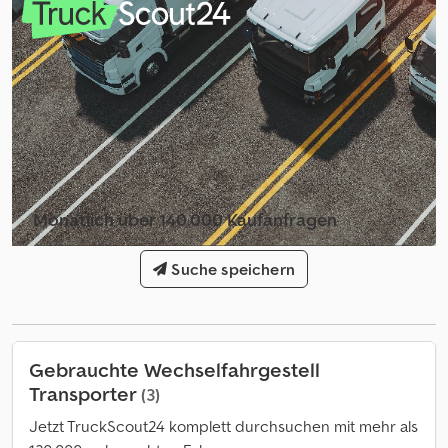
kg
, Erstzulassung:
02/2008
, Emissionsklasse:
Euro4
, Farbe:
Silber
,
Fahrerkabine:
Schlafkabine
, Federung:
Blatt-Luft
, Ausstattung:
ABS, Anhängerkupplung, Klimaanlage, Spoiler, Standheizung
,
Zylinder: 4, Fahrersitz luftgefedert , Spiegelheizung , Spiegel el. ,
Radio / CD , Telefon vorbereitet , Kunststoffkotflügel ,
durchgehende Bremsanlage , Sonnenrollos , Dachspoiler ,
Rundumleuchten Dcsdpfxsubbxmo Anqsk , Standklimaanlage ,
Fernfahrerhaus mit Hochdach , 2 Schlafliegen , Hinterachse:
Heben und Senken, Änderungen, Zwischenverkauf und Irrtümer
vorbehalten.
Monatlich über 140.000 Kaufanfragen
Händlerpaket auswählen
Suche speichern
Gebrauchte Wechselfahrgestell
Transporter
(3)
Jetzt TruckScout24 komplett durchsuchen mit mehr als