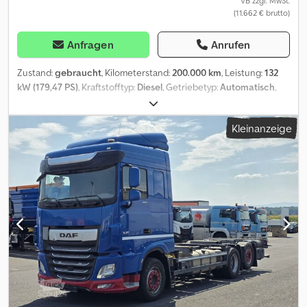
VB zzgl. MwSt.
(11.662 € brutto)
Anfragen
Anrufen
Zustand:
gebraucht
, Kilometerstand:
200.000 km
, Leistung:
132
kW (179,47 PS)
, Kraftstofftyp:
Diesel
, Getriebetyp:
Automatisch
,
Achsen-Konfiguration:
4x2
, Gesamtgewicht:
7.490 kg
,
Leergewicht:
4.215 kg
, maximales Ladegewicht:
3.275 kg
,
Kleinanzeige
Erstzulassung:
04/2015
, Laderaumlänge:
5.000 mm
,
Emissionsklasse:
Euro6
, Farbe:
Rot
, Fahrerkabine:
Fahrerhaus
,
Federung:
Luft
, Reifengröße:
215/75 R17.5
, Baujahr:
2015
,
Ausstattung:
ABS, Klimaanlage, LKW-Zulassung, Servolenkung
,
Deutsches KFZ ab 14.08.2026 MAN TGL 8.180 LL BDF für ca 5m
Aufbauten Radstand 3,55 kurz KM: 200.000 Euro 6 KLIMA
Automatik GG: 7490 kg NL: 3275 kg LG: 4215 kg Reifengröße: 215/75
R17.5 Weiterer Service möglich! Ausfuhrkennzeichen (Rot / 30
Tage) Deutsch Kurzzeitkennzeichen (Gelb / 5 Tage) Deutsch
Überstellungskennzeichen Österreich können vermittelt werden
Fahrzeuganlieferungen (Gegen Gebühr) Die im Internet
gemachten Angaben sind unverbindliche Beschreibungen. Sie
stellen keine zugesicherten Eigenschaften dar. Der Verkäufer