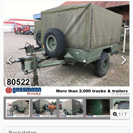
1
/
7
Basisdaten