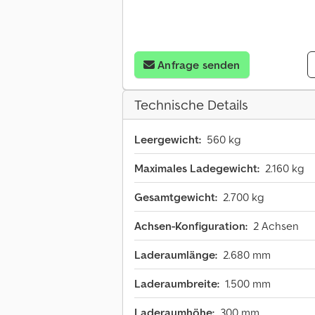
Anfrage senden
Technische Details
Leergewicht:
560 kg
Maximales Ladegewicht:
2.160 kg
Gesamtgewicht:
2.700 kg
Achsen-Konfiguration:
2 Achsen
Laderaumlänge:
2.680 mm
Laderaumbreite:
1.500 mm
Laderaumhöhe:
300 mm