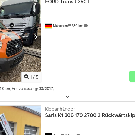
FORD
Transit 350 L
München
339 km
1
/
5
43 km
, Erstzulassung:
03/2017
,
Kippanhänger
Saris
K1 306 170 2700 2 Rückwärtski