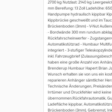
2700 kg Nutzlast: 2140 kg Leergewic
mm Bereifung: 13 Zoll Ladehöhe: 65
Handpumpe hydraulisch kippbar Kipp
Kippbrücke geschweißt und im Tauch
Brückenboden (3mm) - V-Nut Außenr
- Bordwände 300 mm rundum abklapp
Rückfahrscheinwerfer - Zugstangenv
Automatikstützrad - Humbaur Multif
integriert - 3-stufiger Teleskopzyli
inkl. Fahrzeugbrief (Zulassungsbesch
haben eine große Anzahl von Anhäng
Brenderup Humbaur Hapert Brian Ja
Wunsch erhalten sie von uns ein ko
reparieren Anhänger sämtlicher Hers
Technische Änderungen, Preisänder
Irrtümer und Druckfehler wird keine
übernommen.Rückfahrautomatik, Gu
Ladefläche kippbar, Automatikstützr
Brückenboden (3mm), Gebremst, Inkl