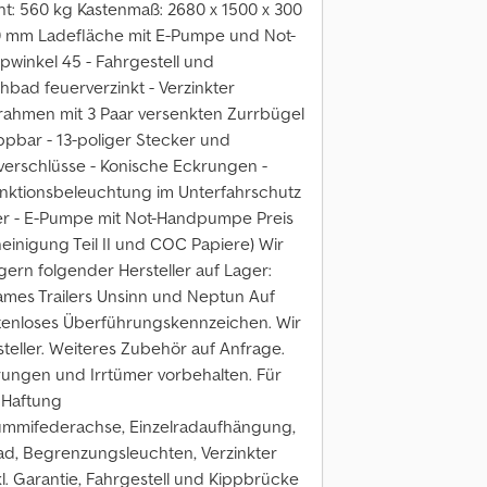
ht: 560 kg Kastenmaß: 2680 x 1500 x 300
0 mm Ladefläche mit E-Pumpe und Not-
winkel 45 - Fahrgestell und
bad feuerverzinkt - Verzinkter
ahmen mit 3 Paar versenkten Zurrbügel
bar - 13-poliger Stecker und
erschlüsse - Konische Eckrungen -
unktionsbeleuchtung im Unterfahrschutz
nder - E-Pumpe mit Not-Handpumpe Preis
einigung Teil II und COC Papiere) Wir
ern folgender Hersteller auf Lager:
mes Trailers Unsinn und Neptun Auf
stenloses Überführungskennzeichen. Wir
teller. Weiteres Zubehör auf Anfrage.
ungen und Irrtümer vorbehalten. Für
 Haftung
mmifederachse, Einzelradaufhängung,
ad, Begrenzungsleuchten, Verzinkter
. Garantie, Fahrgestell und Kippbrücke