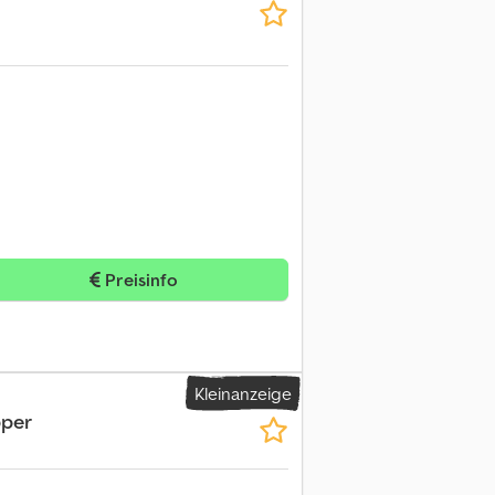
Preisinfo
Kleinanzeige
pper