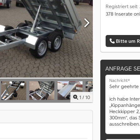
Registriert seit:
378 Inserate on
Bitte um 
ANFRAGE S
Nachricht*
1
/
10