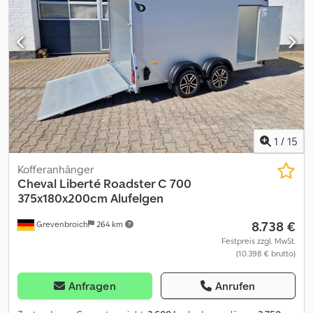
Kennzeichenträger abklappbar Elektrik 13-polig
1
/
15
Kofferanhänger
Cheval Liberté
Roadster C 700
375x180x200cm Alufelgen
8.738 €
Grevenbroich
264 km
Festpreis zzgl. MwSt.
(10.398 € brutto)
Anfragen
Anrufen