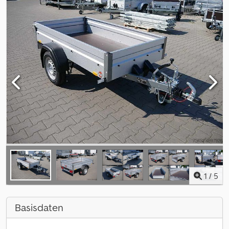
1
/
5
Basisdaten