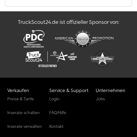
Hersteller. Weiteres Zubehör auf Anfrage. Technische
Änderungen, Preisänderungen und Irrtümer vorbehalten. Für
Irrtümer und Druckfehler wird keine Haftung
TruckScout24.de ist offizieller Sponsor von:
übernommen.Rückfahrautomatik, Gummifederachse,
Einzelradaufhängung, Stützrad, Begrenzungsleuchten, V-
Zugdeichsel Tauchbad feuerverzinkt, Gebremst, Inkl. Garantie, 13-
poliger Stecker, Bodenplatte 15 mm stark, Bordwände aus
eloxiertem doppelwandigem Aluminiumprofil, Klappe(n) mit
versenkten Verschlüssen, Verzurringe 6 Stück in den
Seitenbordwänden integriert, Zugkraft 400 kg pro Zurring, Dekra
geprüft Dkjdpfxod T Sxqj Ahnsr
Verkaufen
Service & Support
Unternehmen
Preise & Tarife
Login
Jobs
Inserate schalten
FAQ/Hilfe
Inserate verwalten
Kontakt