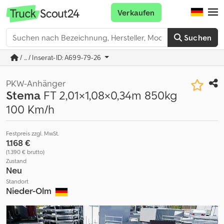
Verkaufen
Suchen
/ ... / Inserat-ID: A699-79-26
PKW-Anhänger
Stema
FT 2,01×1,08×0,34m 850kg
100 Km/h
Festpreis zzgl. MwSt.
1.168 €
(1.390 € brutto)
Zustand
Neu
Standort
Nieder-Olm