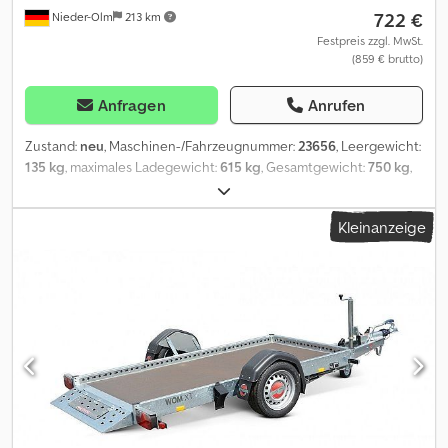
722 €
Nieder-Olm
213 km
Festpreis zzgl. MwSt.
(859 € brutto)
Anfragen
Anrufen
Zustand:
neu
, Maschinen-/Fahrzeugnummer:
23656
, Leergewicht:
135 kg
, maximales Ladegewicht:
615 kg
, Gesamtgewicht:
750 kg
,
Achsen-Konfiguration:
1 Achse
, Laderaumlänge:
2.010 mm
,
Laderaumbreite:
1.080 mm
, Laderaumhöhe:
330 mm
, Bordwand,
Kleinanzeige
Reling und Co. - klapp- und abnehmbare Rückwand - mit
langlebigem und hochwertigem Korrosionsschutz - Bordwände
aus Stahlblech mit Galvalume (Aluminium-Zink-Beschichtung),
einwandig - mit robusten Winkelhebelverschlüssen - feste
Vorderwand, 33 cm hoch - stabile und langlebige Scharniere
Dksdpfx Aehqkcrshnsr - montierte Einhängeknöpfe zur Fixierung
von Planen und Netzen Fahrgestell und Rahmen -
Sicherheitsfahrgestell mit Kippdeichsel - Zugkugelkupplung mit
Sicherheitsanzeige - geschraubtes Fahrgestell Ladefläche und
Boden - durchgängiger, rutschhemmender und wasserfester
Siebdruckholzboden - 9 mm stark Lichttechnische