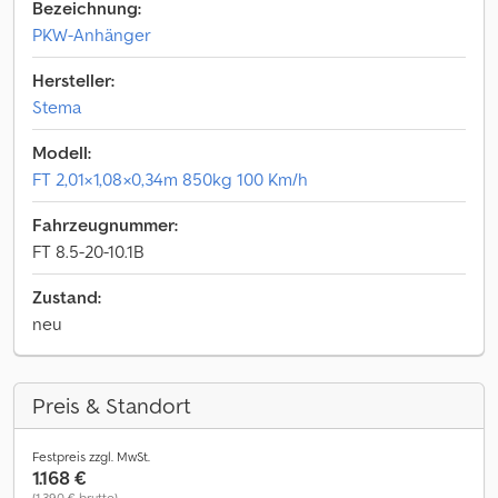
Bezeichnung:
PKW-Anhänger
Hersteller:
Stema
Modell:
FT 2,01×1,08×0,34m 850kg 100 Km/h
Fahrzeugnummer:
FT 8.5-20-10.1B
Zustand:
neu
Preis & Standort
Festpreis zzgl. MwSt.
1.168 €
(1.390 € brutto)