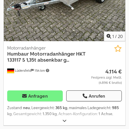
1
/
20
Motorradanhänger
Humbaur
Motorradanhänger HKT
133117 S 1,35t absenkbar g...
4.114 €
Lüdersfeld
154 km
Festpreis zzgl. MwSt.
(4.896 € brutto)
Anfragen
Anrufen
Zustand:
neu
, Leergewicht:
365 kg
, maximales Ladegewicht:
985
kg
, Gesamtgewicht:
1.350 kg
, Achsen-Konfiguration:
1 Achse
,
Laderaumlänge:
3.100 mm
, Laderaumbreite:
1.765 mm
,
Laderaumhöhe:
150 mm
, Baujahr:
2025
, Kilometerstand:
50 km
,