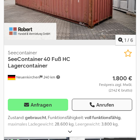
1
/
6
Seecontainer
SeeContainer 40 Fuß HC
Lagercontainer
1.800 €
Neuenkirchen
240 km
Festpreis zzgl. MwSt.
(2.142 € brutto)
Anfragen
Anrufen
Zustand:
gebraucht
, Funktionsfähigkeit:
voll funktionsfähig
,
maximales Ladegewicht:
28.600 kg
, Leergewicht:
3.800 kg
,
Laderaumvolumen:
76,4 m³
, 40 Fuß Lagercontainer; gebraucht
Wind und Wasserdicht Leichtgängige Doppelflügeltüren