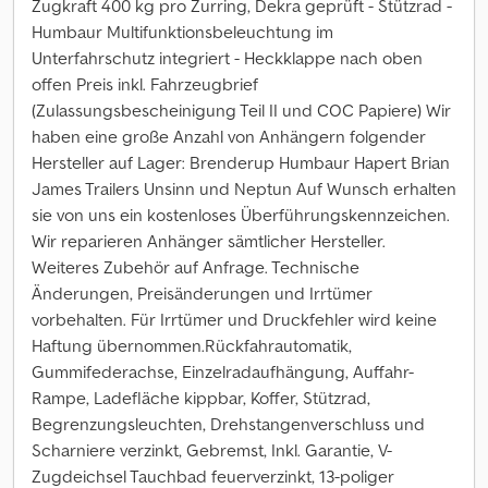
Zugkraft 400 kg pro Zurring, Dekra geprüft - Stützrad -
Humbaur Multifunktionsbeleuchtung im
Unterfahrschutz integriert - Heckklappe nach oben
offen Preis inkl. Fahrzeugbrief
(Zulassungsbescheinigung Teil II und COC Papiere) Wir
haben eine große Anzahl von Anhängern folgender
Hersteller auf Lager: Brenderup Humbaur Hapert Brian
James Trailers Unsinn und Neptun Auf Wunsch erhalten
sie von uns ein kostenloses Überführungskennzeichen.
Wir reparieren Anhänger sämtlicher Hersteller.
Weiteres Zubehör auf Anfrage. Technische
Änderungen, Preisänderungen und Irrtümer
vorbehalten. Für Irrtümer und Druckfehler wird keine
Haftung übernommen.Rückfahrautomatik,
Gummifederachse, Einzelradaufhängung, Auffahr-
Rampe, Ladefläche kippbar, Koffer, Stützrad,
Begrenzungsleuchten, Drehstangenverschluss und
Scharniere verzinkt, Gebremst, Inkl. Garantie, V-
Zugdeichsel Tauchbad feuerverzinkt, 13-poliger