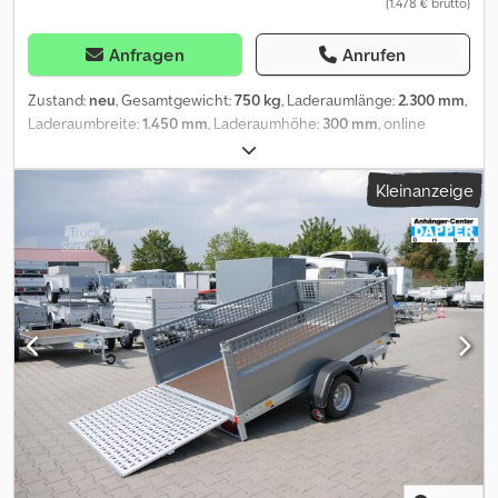
(1.478 € brutto)
Anfragen
Anrufen
Zustand:
neu
, Gesamtgewicht:
750 kg
, Laderaumlänge:
2.300 mm
,
Laderaumbreite:
1.450 mm
, Laderaumhöhe:
300 mm
, online
kaufen auf trailer-shop de Bei ANHÄNGERWIRTZ viele Modelle
online verfügbar Bequem und rund um die Uhr Online 24/7
Kleinanzeige
kaufen Selbst abholen oder liefern lassen. Der online
Abholmarkt für Ihren neuen Anhänger bietet starke
Markenfabrikate! über 850 Neuanhänger auf Lager über 130
gebrauchte Anhänger ständig im Angebot. unverbindliches
Beispiel: Neu HOCHLADER LIGHT 2314 230X145X30CM LFH: 56CM
10" (XS) 750KG UNGEBREMST AKTION ONLINE Hochlader XS light
230x145x30cm 750kg ungebremst, Einachs Hochlader niedrig V
Fahrgestell, Bereifung R10, Pritsche mit Alubordwänden 30cm
ringsum abklappbar - abnehmbar mit Spannverschlüssen,
Reflektorstreifen mit Logo, Zurrbügel im Chassisrand.... nur online
erhältlich ! Dsdpslnf Sysfx Agtock Verkauf telefonische
Bestellannahme zu folgenden Zeiten: MO. - FR. 08.00 - 12.30 UHR
& 14.00 - 18.00 UHR oder rund um die Uhr über trailer-shop
2314-1-PB30-075-56-2 01.26