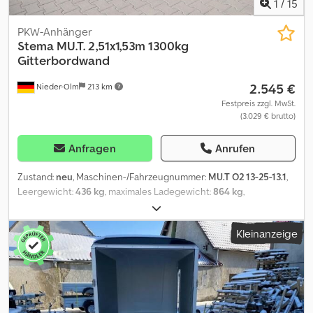
1
/
15
PKW-Anhänger
Stema
MU.T. 2,51x1,53m 1300kg
Gitterbordwand
2.545 €
Nieder-Olm
213 km
Festpreis zzgl. MwSt.
(3.029 € brutto)
Anfragen
Anrufen
Zustand:
neu
, Maschinen-/Fahrzeugnummer:
MU.T O2 13-25-13.1
,
Leergewicht:
436 kg
, maximales Ladegewicht:
864 kg
,
Gesamtgewicht:
1.300 kg
, Achsen-Konfiguration:
1 Achse
,
Laderaumlänge:
2.510 mm
, Laderaumbreite:
1.530 mm
,
Kleinanzeige
Laderaumhöhe:
660 mm
, Auffahrklappe - abnehmbare
Auffahrrampe stabil und doppelwandig, 900 kg Belastung -
Auffahrwinkel 11° – bei vollständig ausgefahrener Kurbelstüze -
Kippwinkel stufenlos einstellbar durch Qualitäts-
Teleskopkurbelstütze Bordwand, Reling und Co. -
Gitterbordwand aus verzinktem Stahlblech 65,5 cm hoch,