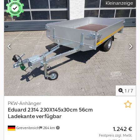
Kleinanzeige
Holzfussboden Mit gültiger CSC- Plakette Dcsdpstp Tbnofx Agtsk
Technische Daten: Außenmaße (LxBxH): 12.192 x 2.438 x 2.896 mm
Innenmaße (LxBxH): 12.032 x 2.352 x 2.698 mm Türabmessung 2343
x 2585 mm Volumen: 76,2m³ Containeraufbau:
Stahlrahmenkonstruktion als tragendes Element bestehend aus
4x Eckpfosten, Stärke 6mm und Dach- / Bodenträger 3 bis 4 mm
stark Wände aus gesicktem Stahlblech 2mm Stark
Doppelflügeltür mit umlaufender Gummidichtung 4x verzinkte
Türriegel 4x Belüftungsöffnungen an den Seitenwänden unter
dem Dachrahmen Gabelstaplertaschen in Bodenlängsträger 4
mm stark Fußboden aus beschichtete Holzplatten 28 mm stark
wasserbeständig gebaut nach ISO Norm Gerne liefern wir auch
gegen Aufpreis. Besichtigungen sind nach Absprache jederzeit
auf unserem Betriebsgelände in 48465 Schüttorf möglich.
1
/
7
PKW-Anhänger
Eduard
2314 230X145x30cm 56cm
Ladekante verfügbar
1.242 €
Grevenbroich
264 km
Festpreis zzgl. MwSt.