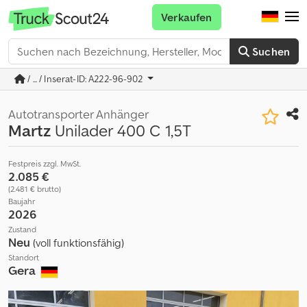
Verkaufen
Suchen
/ ... / Inserat-ID: A222-96-902
Autotransporter Anhänger
Martz
Unilader 400 C 1,5T
Festpreis zzgl. MwSt.
2.085 €
(2.481 € brutto)
Baujahr
2026
Zustand
Neu
(voll funktionsfähig)
Standort
Gera