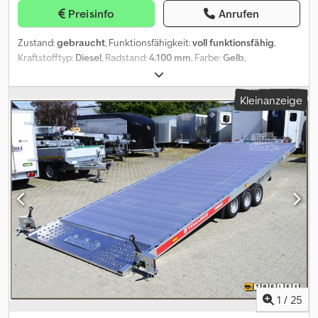
Preisinfo
Anrufen
Zustand:
gebraucht
, Funktionsfähigkeit:
voll funktionsfähig
,
Kraftstofftyp:
Diesel
, Radstand:
4.100 mm
, Farbe:
Gelb
,
Fahrerkabine:
Fahrerhaus
, Emissionsklasse:
Euro2
, Baujahr:
1998
,
Ausstattung:
Kran
, IVECO EUROTECH 180E27 4x2 - Baujahr 1998
Kleinanzeige
DIESEL/ Euro 2 Dsdpfxezkgu To Altock Km-Stand: 581.450
Schaltgetriebe/ Hubraum: 7685/ kW 196 Gesamtgewicht: 180 q.
Nutzlast: 8.180 kg/ Radstand: 4.100 mm Ausstattung: - Luftfederung
- Differenzialsperre Aufbau: - KIPPBARER AUFLIEGER, Maße:
4550x2500x H Plattform 1350 mm - Kran BONFIGLIOLI P15000/L 4SI
* Radio Baujahr Kran: 2007
1
/
25