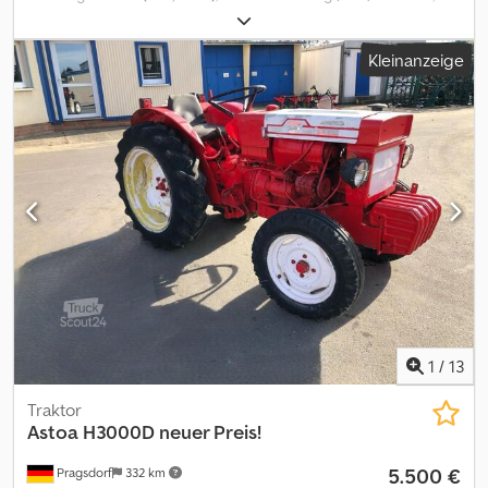
Ausstattung:
Allradantrieb, Klimaanlage
, Interne Fahrzeugnr.:
FG50320 Ab sofort zur Verfügung auf unserem Hof in Kaufungen
Kleinanzeige
Mehr INFO unter: * Golec Nutzfahrzeuge GmbH (Deutsch,
English, Bulgarisch, Russisch) * Viktoria Sologubova (Polnisch,
Russisch, Ukrainisch, English) Noch nie zugelassen worden
Finanzierungsbeispiel: * Interne Nummer: Traktor *
Kaufpreis: 72.000,00 ¤ * Anzahlung: 10% *
Laufzeit: 60 * Monatliche Rate: 1.100,02 ¤ Restwert:
14.380,00 ¤ Wenn das Angebot Ihnen zusagt oder dieses nach
Ihren Bedürfnissen anpassen wollen, kontaktieren Sie uns unter
Hr. Enchev). Wir freuen uns auf Ihren Anruf Djdpfjytlldox Alteck
Irrtümer vorbehalten Gerne nehmen wir Ihr gebrauchtes
Fahrzeug in Zahlung. Finanzierung direkt bei uns im Hause
möglich. GOLEC NUTZFAHRZEUGE GMBH Wir sprechen: Deutsch,
English, Spanish, Polnisch, Ukrainisch, Russisch, Bulgarisch. ----.
1
/
13
Traktor
Astoa H3000D neuer Preis!
5.500 €
Pragsdorf
332 km