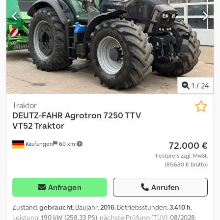
1
/
24
Traktor
DEUTZ-FAHR
Agrotron 7250 TTV
VT52 Traktor
72.000 €
Kaufungen
60 km
Festpreis zzgl. MwSt.
(85.680 € brutto)
Anfragen
Anrufen
Zustand:
gebraucht
, Baujahr:
2016
, Betriebsstunden:
3.410 h
,
Leistung:
190 kW (258,33 PS)
, nächste Prüfung (TÜV):
08/2028
,