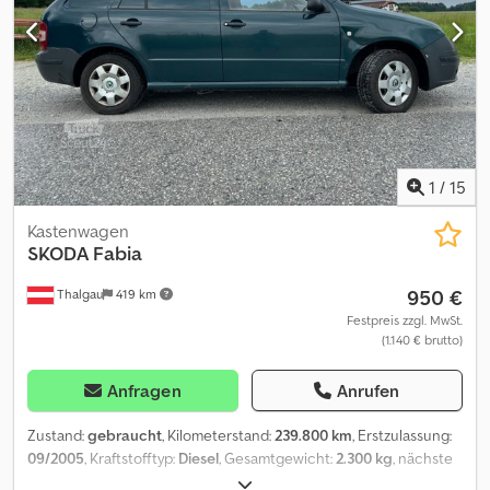
Änderungen und Zwischenverkauf unter Vorbehalt!
1
/
15
Kastenwagen
SKODA
Fabia
950 €
Thalgau
419 km
Festpreis zzgl. MwSt.
(1.140 € brutto)
Anfragen
Anrufen
Zustand:
gebraucht
, Kilometerstand:
239.800 km
, Erstzulassung:
09/2005
, Kraftstofftyp:
Diesel
, Gesamtgewicht:
2.300 kg
, nächste
Prüfung (TÜV):
09/2024
, Farbe:
Grün
, Getriebetyp:
mechanisch
,