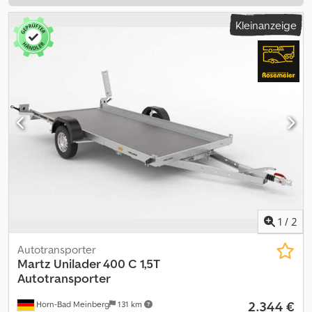
Kleinanzeige
1
/
2
Autotransporter
Martz
Unilader 400 C 1,5T
Autotransporter
2.344 €
Horn-Bad Meinberg
131 km