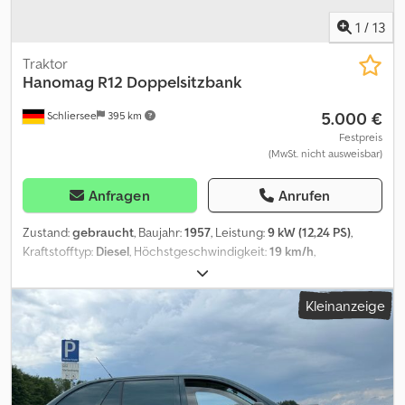
1
/
13
Traktor
Hanomag
R12 Doppelsitzbank
5.000 €
Schliersee
395 km
Festpreis
(MwSt. nicht ausweisbar)
Anfragen
Anrufen
Zustand:
gebraucht
, Baujahr:
1957
, Leistung:
9 kW (12,24 PS)
,
Kraftstofftyp:
Diesel
, Höchstgeschwindigkeit:
19 km/h
,
Erstzulassung:
07/1957
, Gesamtgewicht:
1.450 kg
, Gesamthöhe:
1.660 mm
, Gesamtlänge:
2.730 mm
, Gesamtbreite:
1.480 mm
,
Kleinanzeige
Karosserie ist restauriert, Dcodpfx Aljzhm Tkjtjk Reifen neuwertig,
springt schlecht an, warm schlechter als kalt, ölt aus dem Auspuff,
Anlasser schlecht, nähere Auskünfte telefonisch, deutsche
Zulassung Fahrzeug wird bevorzugt an Gewerbetreibende oder
Export verkauft, Privat unter Vorbehalt Verkauf ohne Garantie Die
vorgenannten Angaben sind unverbindlich, Irrtümer/