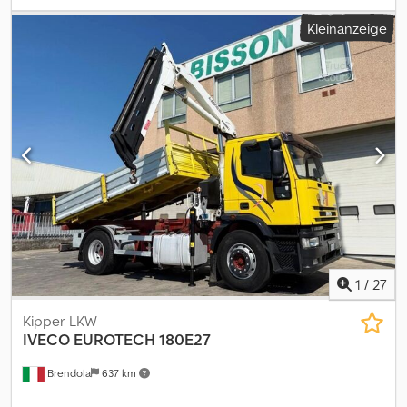
Emissionsklasse:
Euro5
, Anzahl der Sitzplätze:
2
, Baujahr:
2005
,
Kleinanzeige
Ausstattung:
ABS
, Alles super Dcsdpfx Asyd T Hqoltsk
1
/
27
Kipper LKW
IVECO
EUROTECH 180E27
Brendola
637 km