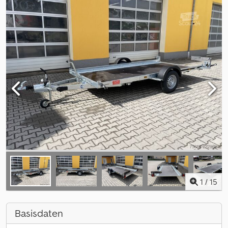
1
/
15
Basisdaten