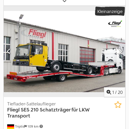
ADR-Chassi 20ft Container | 1-A Liftachse | Krone Achse mit
Kleinanzeige
Scheibenbremsen | Reifen: 385/65 R22.5 | Irrtum, Eingabe und
Vorverkauf vorbehalten. Dedpfxow Uabvs Altock
1
/
20
Tieflader-Sattelauflieger
Fliegl
SES 210 Schatzträger für LKW
Transport
Triptis
109 km