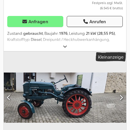
Festpreis zzgl. MwSt.
(6.545 € brutto)
Anfragen
Anrufen
Zustand:
gebraucht
, Baujahr:
1976
, Leistung:
21 kW (28,55 PS)
,
Kraftstofftyp:
Diesel
, Dreipunkt / Heckhubwerkanhängung,
Zweirad_____funktionstüchtigEigentum snachweis
(Kaufvertrag),Lagerort:17094 Pragsdorf Dcsdpov Ddzzjfx Altjk
Kleinanzeige