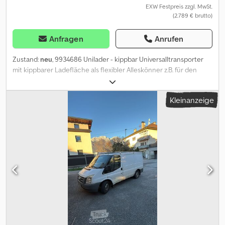
EXW Festpreis zzgl. MwSt.
(2.789 € brutto)
Anfragen
Anrufen
Zustand:
neu
, 9934686 Unilader - kippbar Universalltransporter
mit kippbarer Ladefläche als flexibler Alleskönner z.B. für den
Transport von Motorrädern, Quads und anderen Kleinfahrzeugen.
Optional verfügbare Bordwände erhöhen die
Kleinanzeige
Transportmöglichkeiten rund um Haus, Hof und Garten. Der
Anhänger ist um einen Kurbelheber erweiterbar, dieser
ermöglicht ein Kippen der Ladefläche durch manuelles Kurbeln
und gewährleistet das die Ladefläche bei Beladung im gekippten
Zustand bleibt. Hersteller: Martz Typ: Unilader 400 C 1,5T Maße
Ladefläche: ca. 4010 X 1840 mm L.B. Außenmaße: 5620 x 2450 x
860 mm L.B.H. Zul. Gesamtgewicht: 1500 kg Leergewicht: ca. 369
kg Nutzlast: ca. 1131 kg (Nutzlast kann entsprechend der
Ausstattung abweichen) Rutschfester Siebdruckboden 10
Verzurrösen Klappbare Kennzeichenhalter Stabile V-Deichsel
Gebremst mit Rückfahrautomatik KNOTT Fahrwerk und
Auflaufeinrichtung 2 Bremskeile Djdpfx Aloy I Tgmjtjck Stützrad 12