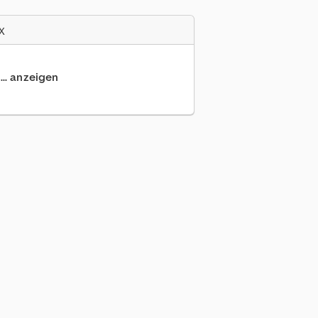
x
... anzeigen