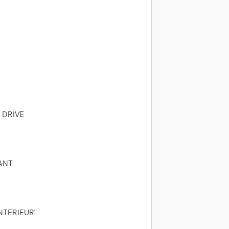
 DRIVE
ANT
NTERIEUR"