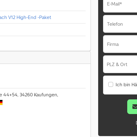
E-Mail*
ch V12 High-End -Paket
Telefon
Firma
PLZ & Ort
Ich bin H
se 44+54, 34260 Kaufungen,