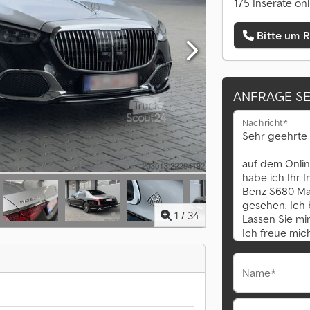
175 Inserate onl
Bitte um 
ANFRAGE S
Nachricht*
1
/
34
Name*