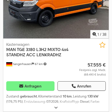
1
/
38
Kastenwagen
MAN
TGE 3.180 L3H2 MIXTO 4x4
STANDHZ ACC LENKRADHZ
57.555 €
Sangerhausen
67 km
Festpreis zzgl. MwSt.
(68.490 € brutto)
Anfragen
Anrufen
Zustand:
gebraucht
, Kilometerstand:
10 km
, Leistung:
130 kW
(176,75 PS)
, Erstzulassung:
07/2026
, Kraftstofftyp:
Diesel
, Farbe:
Orange
, Getriebetyp:
Automatisch
, Emissionsklasse:
Euro6
,
Anzahl der Sitzplätze:
3
, Gesamtlänge:
5.986 mm
, Gesamtbreite: