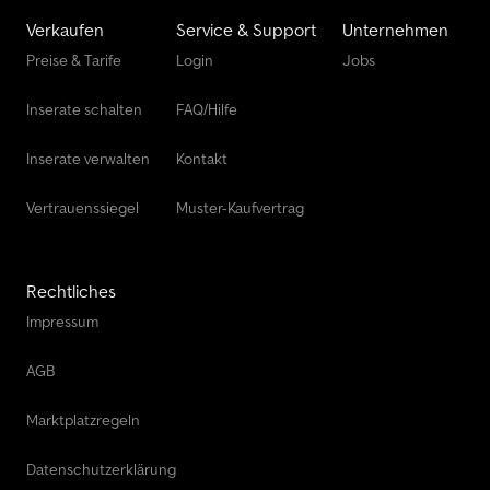
hoch, auf Schwanenhals, steckbar Auffahrrampen Paar Alu
Verkaufen
Service & Support
Unternehmen
Anlegerampen Tragkraft max. 12 000 kg pro Paar, länge ca. 3400
Preise & Tarife
Login
Jobs
mm und breite ca. 320 mm, Staufach für Rampen 1 x zwischen
Längsträgern hinten Betriebshinweise Zulassung / Schilder
Inserate schalten
FAQ/Hilfe
Zulassungsland: Deutschland vorbereitet für Kennzeichenhalter
einzeilig Konturmarkierung mit Reflexionsstreifen nach ECE R
048, seitlich weiß und hinten
Inserate verwalten
Kontakt
Vertrauenssiegel
Muster-Kaufvertrag
Rechtliches
Impressum
AGB
Marktplatzregeln
Datenschutzerklärung