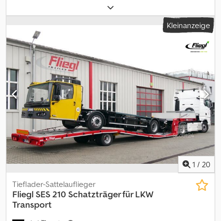
385/65 R22.5
, Ausstattung:
ABS
, | Krone Box Liner SZC 18 eL20
ADR-Chassi 20ft Container | 1-A Liftachse | Krone Achse mit
Kleinanzeige
Scheibenbremsen | Reifen: 385/65 R22.5 | Irrtum, Eingabe und
Vorverkauf vorbehalten. Dcsdpsw Uabvsfx Ag Ujk
1
/
20
Tieflader-Sattelauflieger
Fliegl
SES 210 Schatzträger für LKW
Transport