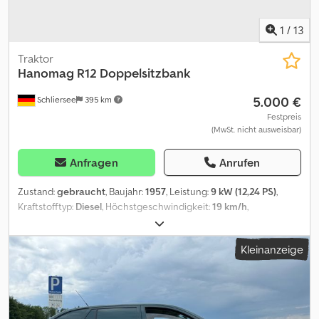
1
/
13
Traktor
Hanomag
R12 Doppelsitzbank
5.000 €
Schliersee
395 km
Festpreis
(MwSt. nicht ausweisbar)
Anfragen
Anrufen
Zustand:
gebraucht
, Baujahr:
1957
, Leistung:
9 kW (12,24 PS)
,
Kraftstofftyp:
Diesel
, Höchstgeschwindigkeit:
19 km/h
,
Erstzulassung:
07/1957
, Gesamtgewicht:
1.450 kg
, Gesamthöhe:
1.660 mm
, Gesamtlänge:
2.730 mm
, Gesamtbreite:
1.480 mm
,
Kleinanzeige
Karosserie ist restauriert, Reifen neuwertig, springt schlecht an,
warm schlechter als kalt, ölt aus dem Auspuff, Anlasser schlecht,
nähere Auskünfte telefonisch, deutsche Zulassung Dcjdpfx
Agezhm Tke Uek Fahrzeug wird bevorzugt an Gewerbetreibende
oder Export verkauft, Privat unter Vorbehalt Verkauf ohne