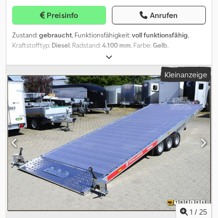
Preisinfo
Anrufen
Zustand:
gebraucht
, Funktionsfähigkeit:
voll funktionsfähig
,
Kraftstofftyp:
Diesel
, Radstand:
4.100 mm
, Farbe:
Gelb
,
Fahrerkabine:
Fahrerhaus
, Emissionsklasse:
Euro2
, Baujahr:
1998
,
Ausstattung:
Kran
, IVECO EUROTECH 180E27 4x2 - Baujahr 1998
Kleinanzeige
DIESEL/ Euro 2 Km-Stand: 581.450 Schaltgetriebe/ Hubraum: 7685/
kW 196 Gesamtgewicht: 180 q. Nutzlast: 8.180 kg/ Radstand: 4.100
mm Ausstattung: Dodpfxezkgu To Ag Uock - Luftfederung -
Differenzialsperre Aufbau: - KIPPBARER AUFLIEGER, Maße:
4550x2500x H Plattform 1350 mm - Kran BONFIGLIOLI P15000/L 4SI
* Radio Baujahr Kran: 2007
1
/
25