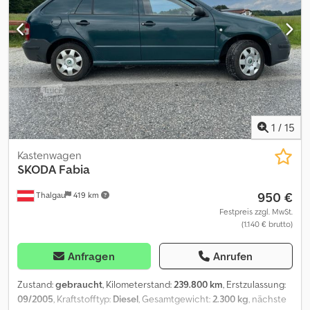
Garantie Die vorgenannten Angaben sind unverbindlich, Irrtümer/
Änderungen und Zwischenverkauf unter Vorbehalt!
1
/
15
Kastenwagen
SKODA
Fabia
950 €
Thalgau
419 km
Festpreis zzgl. MwSt.
(1.140 € brutto)
Anfragen
Anrufen
Zustand:
gebraucht
, Kilometerstand:
239.800 km
, Erstzulassung:
09/2005
, Kraftstofftyp:
Diesel
, Gesamtgewicht:
2.300 kg
, nächste