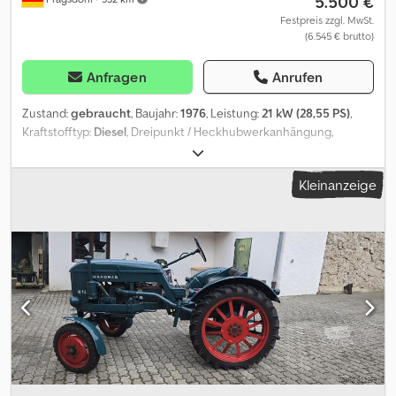
5.500 €
Festpreis zzgl. MwSt.
(6.545 € brutto)
Anfragen
Anrufen
Zustand:
gebraucht
, Baujahr:
1976
, Leistung:
21 kW (28,55 PS)
,
Kraftstofftyp:
Diesel
, Dreipunkt / Heckhubwerkanhängung,
Zweirad_____funktionstüchtigEigentum snachweis
(Kaufvertrag),Lagerort:17094 Pragsdorf Djdpfov Ddzzsx Ag Uock
Kleinanzeige