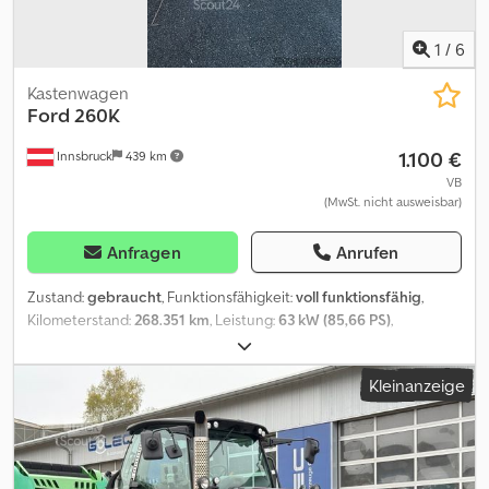
1
/
6
Kastenwagen
Ford
260K
1.100 €
Innsbruck
439 km
VB
(MwSt. nicht ausweisbar)
Anfragen
Anrufen
Zustand:
gebraucht
, Funktionsfähigkeit:
voll funktionsfähig
,
Kilometerstand:
268.351 km
, Leistung:
63 kW (85,66 PS)
,
Kraftstofftyp:
Diesel
, Leergewicht:
1.607 kg
, maximales
Ladegewicht:
843 kg
, Gesamtgewicht:
2.600 kg
, Baujahr:
2008
,
Kleinanzeige
FAHRBEREIT pickerl abgelaufen Dcodoxznv Hspfx Ag Uok