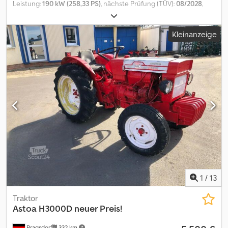
Leistung:
190 kW (258,33 PS)
, nächste Prüfung (TÜV):
08/2028
,
Ausstattung:
Allradantrieb, Klimaanlage
, Interne Fahrzeugnr.:
FG50320 Ab sofort zur Verfügung auf unserem Hof in Kaufungen
Kleinanzeige
Mehr INFO unter: * Golec Nutzfahrzeuge GmbH (Deutsch,
English, Bulgarisch, Russisch) * Viktoria Sologubova (Polnisch,
Russisch, Ukrainisch, English) Dcjdpfxoytllds Ag Uok Noch nie
zugelassen worden Finanzierungsbeispiel: * Interne Nummer:
Traktor * Kaufpreis: 72.000,00 ¤ * Anzahlung: 10%
* Laufzeit: 60 * Monatliche Rate: 1.100,02 ¤ Restwert:
14.380,00 ¤ Wenn das Angebot Ihnen zusagt oder dieses nach
Ihren Bedürfnissen anpassen wollen, kontaktieren Sie uns unter
Hr. Enchev). Wir freuen uns auf Ihren Anruf Irrtümer vorbehalten
Gerne nehmen wir Ihr gebrauchtes Fahrzeug in Zahlung.
Finanzierung direkt bei uns im Hause möglich. GOLEC
NUTZFAHRZEUGE GMBH Wir sprechen: Deutsch, English, Spanish,
Polnisch, Ukrainisch, Russisch, Bulgarisch. ----.
1
/
13
Traktor
Astoa H3000D neuer Preis!
Pragsdorf
332 km