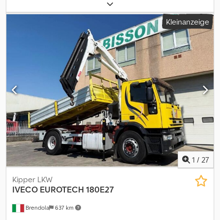
Prüfung (TÜV):
09/2024
, Farbe:
Grün
, Getriebetyp:
mechanisch
,
Emissionsklasse:
Euro5
, Anzahl der Sitzplätze:
2
, Baujahr:
2005
,
Kleinanzeige
Ausstattung:
ABS
, Alles super Dcodpfoyd T Hqex Ag Uek
1
/
27
Kipper LKW
IVECO
EUROTECH 180E27
Brendola
637 km