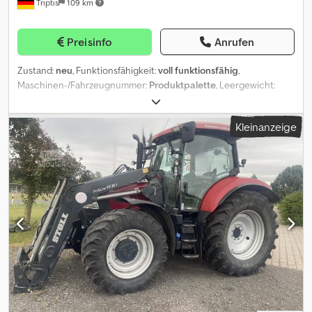
Triptis
109 km
Preisinfo
Anrufen
Zustand:
neu
, Funktionsfähigkeit:
voll funktionsfähig
,
Maschinen-/Fahrzeugnummer:
Produktpalette
, Leergewicht:
6.100 kg
, maximales Ladegewicht:
14.900 kg
, Gesamtgewicht:
21.000 kg
, Achsen-Konfiguration:
1 Achse
, Laderaumlänge:
9.930
Kleinanzeige
mm
, Laderaumbreite:
2.540 mm
, Laderaumhöhe:
850 mm
,
Gesamtlänge:
13.680 mm
, Gesamtbreite:
2.550 mm
, Federung:
Luft
, Reifengröße:
235/75 R17,5"
, Reifenzustand:
100 %
, Farbe:
Original
, Baujahr:
2026
, Maßgeschneiderte Transportlösung
(Dargestelltes Fahrzeug nur Beispiel) Produktion und Ausstattung
individuell nach Kundenwunsch Fahrgestell Tieflade
Sattelauflieger Stahl Schweißkonstruktion, Sattelplatte mit
auswechselbarem 2 Königszapfen, Tiefbett ab Radbereich bis
zum Schwanenhals schräg laufend auf ca. 210 mm Ladehöhe,
Heck bis zum Radbereich schräg, Einhängeleiste für Alu Rampen
am Heck über gesamte Breite Unterlegkeile + Halter
Seitenanfahrschutz Aluminium Radabdeckung mit verzinktem
Stahlblech, abnehmbar 1 Abschleppöse am Heck, 10 to. Ersatzrad