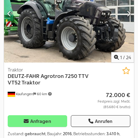
1
/
24
Traktor
DEUTZ-FAHR
Agrotron 7250 TTV
VT52 Traktor
72.000 €
Kaufungen
60 km
Festpreis zzgl. MwSt.
(85.680 € brutto)
Anfragen
Anrufen
Zustand:
gebraucht
, Baujahr:
2016
, Betriebsstunden:
3.410 h
,