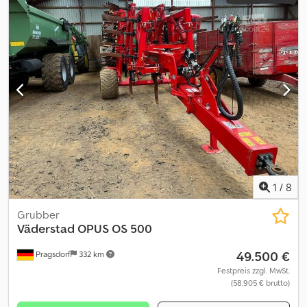
Dlj Aa Esk (0100) K80 Kugelkopfanhängung (0110) Flügelschare
Marathon
1
/
8
Grubber
Väderstad
OPUS OS 500
49.500 €
Pragsdorf
332 km
Festpreis zzgl. MwSt.
(58.905 € brutto)