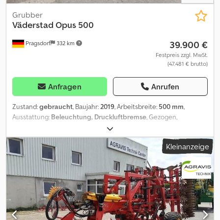
Grubber
Väderstad
Opus 500
39.900 €
Pragsdorf
332 km
Festpreis zzgl. MwSt.
(47.481 € brutto)
Anfragen
Anrufen
Zustand:
gebraucht
, Baujahr:
2019
, Arbeitsbreite:
500 mm
,
Ausstattung:
Beleuchtung, Druckluftbremse
, Gezogen,
Hydraulische Klappung, Steinsicherung_____Fahrwerk, hydr.
klappbar, hydr. Steinsicherung, DL Bremse,Einebnungsscheiben,
Kleinanzeige
Stahlringwalze, HM Schare,Lagerort:Kunde Dcodpfx Aezn D Nisa
Eok