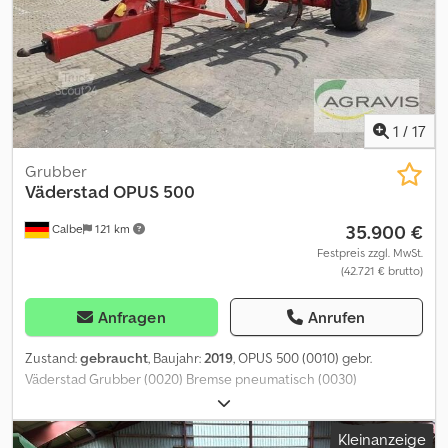
1
/
17
Grubber
Väderstad
OPUS 500
35.900 €
Calbe
121 km
Festpreis zzgl. MwSt.
(42.721 € brutto)
Anfragen
Anrufen
Zustand:
gebraucht
, Baujahr:
2019
, OPUS 500 (0010) gebr.
Väderstad Grubber (0020) Bremse pneumatisch (0030)
Sicherheitspaket (0040) Warntafel (0050) Beleuchtung (0060)
Scharspitze Marathon 80 mm (0070) Steel Runner Walze (0080)
Kleinanzeige
Grubberzinken (0090) Steinsicherung hydraulisch Dcedpfxozhc