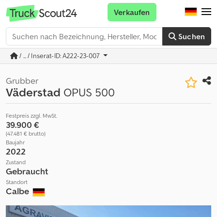
Verkaufen
Suchen
/ ... / Inserat-ID: A222-23-007
Grubber
Väderstad
OPUS 500
Festpreis zzgl. MwSt.
39.900 €
(47.481 € brutto)
Baujahr
2022
Zustand
Gebraucht
Standort
Calbe