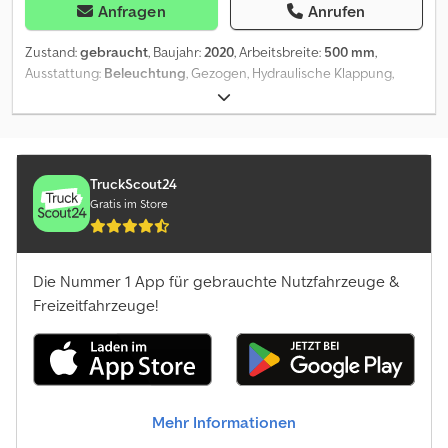
Anfragen
Anrufen
Zustand:
gebraucht
, Baujahr:
2020
, Arbeitsbreite:
500 mm
,
Ausstattung:
Beleuchtung
, Gezogen, Hydraulische Klappung,
Steinsicherung, Stützfuß / -rad_____,Lagerort:Kunde Dcedpfx
Aezdhkwsa Eok
TruckScout24
Gratis im Store
Die Nummer 1 App für gebrauchte Nutzfahrzeuge &
Freizeitfahrzeuge!
Mehr Informationen