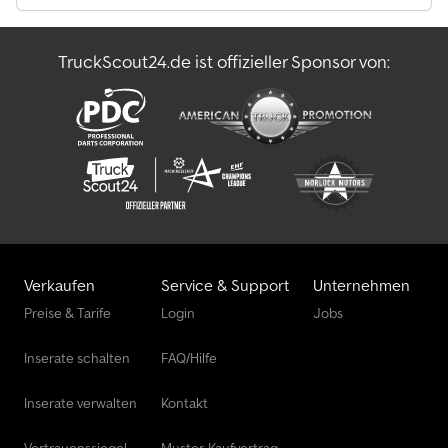
TruckScout24.de ist offizieller Sponsor von:
Verkaufen
Service & Support
Unternehmen
Preise & Tarife
Login
Jobs
Inserate schalten
FAQ/Hilfe
Inserate verwalten
Kontakt
Vertrauenssiegel
Muster-Kaufvertrag