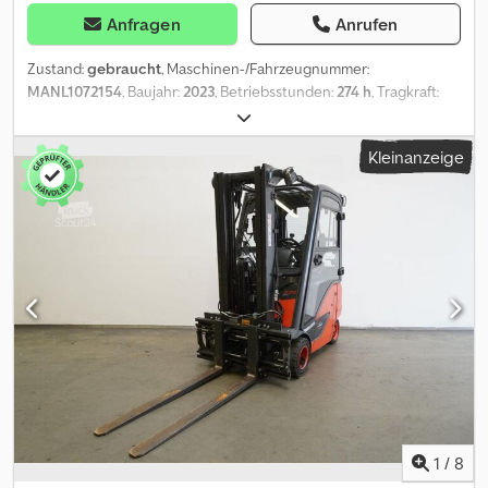
Anfragen
Anrufen
Zustand:
gebraucht
, Maschinen-/Fahrzeugnummer:
MANL1072154
, Baujahr:
2023
, Betriebsstunden:
274 h
, Tragkraft:
2.000 kg
, Hubhöhe:
6.225 mm
, Freihub:
2.120 mm
,
Lastschwerpunkt:
500 mm
, Masttyp:
Triplex
, Batteriekapazität:
775
Kleinanzeige
Ah
, Batteriespannung:
48 V
, Gabelträgerbreite:
980 mm
,
Gabellänge:
1.800 mm
, Vorderreifengröße:
200/50-10
,
Hinterreifengröße:
16x6-8
, Leergewicht:
4.102 kg
, Gesamthöhe:
2.720 mm
, Gesamtlänge:
2.087 mm
, Gesamtbreite:
1.172 mm
,
Kraftstoff:
Strom
, - Aquamatic und Elektrolytumwälzung auf
Batterie - Fahrzeugstecker MRC 160A - 180° Batt.-Türe für
Batteriewechsel - Spannungswandler - Fahrzeug:
Doppelzusatzhydraulik - Mast: Doppelzusatzhydraulik -
Gabelträger - Vollkabine - Heizung - 2 x LED Arbeitsscheinwerfer
vorne - 1 x LED Rückfahrscheinwerfer hinten -
Beleuchtungsanlage mit Stand- und Fahrlicht, Bremslichter und
Blinker (LED) - Spot hinten: BlueSpot - Dachschutzgitter -
Panorama- und Außenspiegel - Halter mit Schreibplatte -
Zugangskontrolle: PIN-Code - Fahrersitz Superkomfort
1
/
8
(Stoffbezug) - Front- und Dachrollo - Hubmastpositionierung