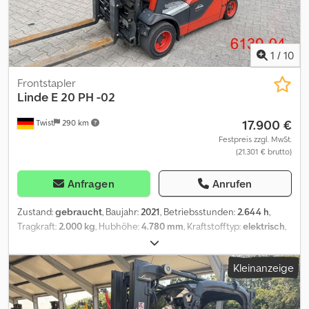
1
/
10
Frontstapler
Linde
E 20 PH -02
17.900 €
Twist
290 km
Festpreis zzgl. MwSt.
(21.301 € brutto)
Anfragen
Anrufen
Zustand:
gebraucht
, Baujahr:
2021
, Betriebsstunden:
2.644 h
,
Tragkraft:
2.000 kg
, Hubhöhe:
4.780 mm
, Kraftstofftyp:
elektrisch
,
Masttyp:
Triplex
, Bauhöhe:
2.170 mm
, Reifenzustand:
50 %
,
Vorderreifengröße:
200 x 50 x 10 SE
, Hinterreifengröße:
16 x 6 x 8
Kleinanzeige
SE
, Farbe:
Sonstige
, Anbaugeräte: Seitenschieber,
Zinkenverstellgerät, Sonderausstattung: 3. Ventil, 4. Ventil,
Dachabdeckung, Frontscheibe, Waage, Safety Light, Cedpfszrzu