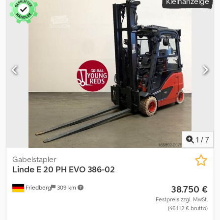
Kleinanzeige
SE
, Farbe:
Sonstige
, Sonderausstattung: 3. Ventil, 4. Ventil,
Arbeitsscheinwerfer hinten, Arbeitsscheinwerfer vorn, Heizung,
Vollkabine, Safety Light, Chedpjzpzldsfx Adqea
1
/
7
Gabelstapler
Linde
E 20 PH EVO 386-02
38.750 €
Friedberg
309 km
Festpreis zzgl. MwSt.
(46.112 € brutto)