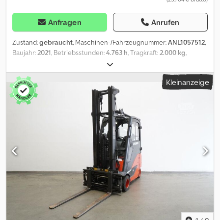
Anfragen
Anrufen
Zustand:
gebraucht
, Maschinen-/Fahrzeugnummer:
ANL1057512
,
Baujahr:
2021
, Betriebsstunden:
4.763 h
, Tragkraft:
2.000 kg
,
Hubhöhe:
4.625 mm
, Freihub:
1.520 mm
, Lastschwerpunkt:
500
mm
, Masttyp:
Triplex
, Batteriekapazität:
775 Ah
, Batteriespannung:
Kleinanzeige
48 V
, Gabelträgerbreite:
980 mm
, Gabellänge:
1.200 mm
,
Vorderreifengröße:
200/50-10
, Hinterreifengröße:
16x6-8
,
Leergewicht:
3.909 kg
, Gesamthöhe:
2.120 mm
, Gesamtlänge:
2.087 mm
, Gesamtbreite:
1.172 mm
, Kraftstoff:
Strom
, - Aquamatic
auf Batterie - Fahrzeugstecker MRC 160A - 180° Batt.-Türe für
Batteriewechsel - Spannungswandler - Fahrzeug:
Doppelzusatzhydraulik - Mast: Doppelzusatzhydraulik -
Gabelträger - Zinkenverstellgerät mit Seitenschub DURWEN
RZV20S, Breite 1.040 mm - Vollkabine - Heizung - 2 x LED
Arbeitsscheinwerfer vorne - 2 x LED Rückfahrscheinwerfer hinten
- Blitzleuchte - Geschwindigkeitsbegrenzung: 18 km/h -
Panoramaspiegel - Zugangskontrolle: Schlüsselschalter -
Fahrersitz luftgefedert (Stoffbezug) - Front- und Dachrollo -
Gabelzinkenverschleißanschlag - Doppelpedal - Zentralhebel-