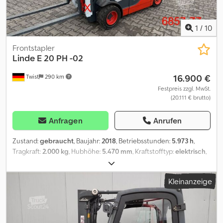
1
/
10
Frontstapler
Linde
E 20 PH -02
16.900 €
Twist
290 km
Festpreis zzgl. MwSt.
(20.111 € brutto)
Anfragen
Anrufen
Zustand:
gebraucht
, Baujahr:
2018
, Betriebsstunden:
5.973 h
,
Tragkraft:
2.000 kg
, Hubhöhe:
5.470 mm
, Kraftstofftyp:
elektrisch
,
Masttyp:
Triplex
, Bauhöhe:
2.470 mm
, Reifenzustand:
50 %
,
Vorderreifengröße:
200 - 50 - 10 SE
, Hinterreifengröße:
16 x 6 - 8
Kleinanzeige
SE
, Farbe:
Sonstige
, Anbaugeräte: Seitenschieber,
Sonderausstattung: 3. Ventil, 4. Ventil, Arbeitsscheinwerfer hinten,
Arbeitsscheinwerfer vorn, Heizung, Vollkabine, Safety Light,
Csdjzrh Ikepfx Adqjha