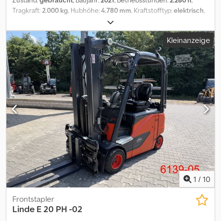
Zustand:
gebraucht
, Baujahr:
2021
, Betriebsstunden:
2.280 h
,
Tragkraft:
2.000 kg
, Hubhöhe:
4.780 mm
, Kraftstofftyp:
elektrisch
,
Masttyp:
Triplex
, Bauhöhe:
2.170 mm
, Reifenzustand:
50 %
,
Vorderreifengröße:
200 x 50 x 10 SE
, Hinterreifengröße:
16 x 6 x 8
Kleinanzeige
SE
, Farbe:
Sonstige
, Anbaugeräte: Seitenschieber,
Zinkenverstellgerät, Sonderausstattung: 3. Ventil, 4. Ventil,
Dachabdeckung, Frontscheibe, Waage, Safety Light, Codpfezrzu
Rsx Adqoha
1
/
10
Frontstapler
Linde
E 20 PH -02