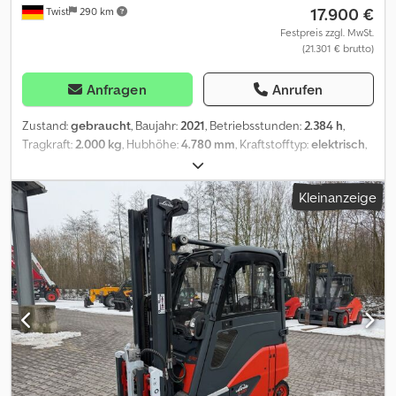
17.900 €
Twist
290 km
Festpreis zzgl. MwSt.
(21.301 € brutto)
Anfragen
Anrufen
Zustand:
gebraucht
, Baujahr:
2021
, Betriebsstunden:
2.384 h
,
Tragkraft:
2.000 kg
, Hubhöhe:
4.780 mm
, Kraftstofftyp:
elektrisch
,
Masttyp:
Triplex
, Bauhöhe:
2.170 mm
, Reifenzustand:
50 %
,
Vorderreifengröße:
200 y 50 x10 SE
, Hinterreifengröße:
16 x 6 x 8
Kleinanzeige
SE
, Farbe:
Sonstige
, Anbaugeräte: Seitenschieber,
Zinkenverstellgerät, Sonderausstattung: 3. Ventil, 4. Ventil,
Dachabdeckung, Frontscheibe, Waage, Safety Light, Cjdpfx
Adszrzuwoqsha