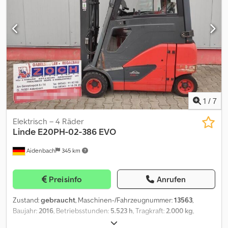
1
/
7
Elektrisch – 4 Räder
Linde
E20PH-02-386 EVO
Aidenbach
345 km
Preisinfo
Anrufen
Zustand:
gebraucht
, Maschinen-/Fahrzeugnummer:
13563
,
Baujahr:
2016
, Betriebsstunden:
5.523 h
, Tragkraft:
2.000 kg
,
Hubhöhe:
4.620 mm
, Freihub:
1.550 mm
, Bauhöhe:
2.120 mm
,