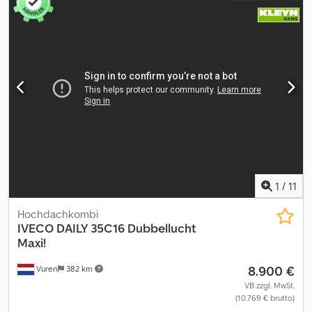
für Speiseeis mit Autotechnik-Platten + kompletter Wartung. LKW
in neuwertigem Zustand. Doppeltes ATP: RRA 04/2026 und RRC
04/2026. Crsdjxg Iknjpfx Afljf
1
/
11
Hochdachkombi
IVECO
DAILY 35C16 Dubbellucht
Maxi!
8.900 €
Vuren
382 km
VB zzgl. MwSt.
(10.769 € brutto)