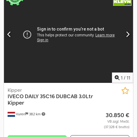
Entschriftet und grundgereinigt - Technische Durchsicht + Rep -
Top Gebrauchtfahrzeug, wie neu. HINWEIS: Wir beantworten
IVECO CERTIFIED PRE-OWNED PREMIUM ( Aufpreis Netto
keine E-Mails, nur telefonischer Kontakt. Besuchen Sie unsere
3.000,00 + MwSt.) - TÜV und AU neu - UVV LBW neu - Inspektion
Facebook-Seite!
neu - Entschriftet und grundgereinigt - Technische und
Optische Aufbereitung + Rep - Aufpreis Anhängerkupplung Netto
2500 + MwSt. - Aufpreis Dachspoiler Netto 990 + MwSt. - Aufpreis
Rückfahrkamera Netto 850 + MwSt. - Aufpreis Fahrtenschreiber
4.1 Netto 2000,00 + MwSt.. - Gegen Aufpreis / kleine oder große
Iveco Garantie bis zu 36 Monate möglich
1
/
11
Kipper
IVECO
DAILY 35C16 DUBCAB 3.0Ltr
Kipper
30.850 €
Vuren
382 km
VB zzgl. MwSt.
(37.328 € brutto)