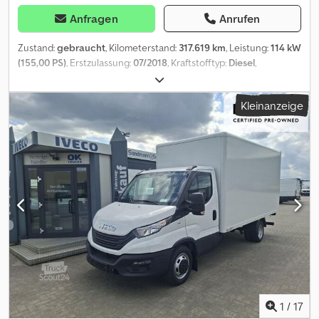
Anfragen
Anrufen
Zustand:
gebraucht
, Kilometerstand:
317.619 km
, Leistung:
114 kW
(155,00 PS)
, Erstzulassung:
07/2018
, Kraftstofftyp:
Diesel
,
Reifengröße:
195/75R16
, Achsen-Konfiguration:
4x2
, Radstand:
4.100 mm
, Kraftstoff:
Diesel
, Farbe:
Weiß
, Fahrerkabine:
Kleinanzeige
Fahrerhaus
, Getriebetyp:
Automatisch
, Emissionsklasse:
Euro6
,
Federung:
Blatt
, Anzahl der Sitzplätze:
3
, Gesamtlänge:
7.200 mm
,
Gesamtbreite:
2.100 mm
, Gesamthöhe:
2.820 mm
, Laderaumlänge:
4.700 mm
, Laderaumbreite:
1.780 mm
, Laderaumhöhe:
1.980 mm
,
Baujahr:
2018
, Ausstattung:
ABS, Bluetooth, Klimaanlage,
Traktionskontrolle, Zentralverriegelung, elektrisch verstellbarer
Spiegel, elektrische Fensterheberregelung
, = Weitere Optionen
und Zubehör = - Beheizte Spiegel - Halogenlampe - Keiner -
Manuell - Radio/Kassette - Stoff - Trennwand = Anmerkungen =
Konfiguration: 4x2, Doppelbereifung, Nutzlast: 973 kg,
Eigengewicht: 2527 kg, Bruttogewicht: 3500 kg, Anhängelast,
ungebremst: 750 kg, Anhängelast Mittelachse, gebremst: 3500 kg,
Art der Kabine: Einzelkabine, Klimaanlage, Anzahl Airbags: 1,
Einparkhilfe: Keiner, Elektrische Fensterheber, Elektrische
1
/
17
Spiegel, Trennwand, Radio/Kassette, Farbe: Weiß, Beheizte