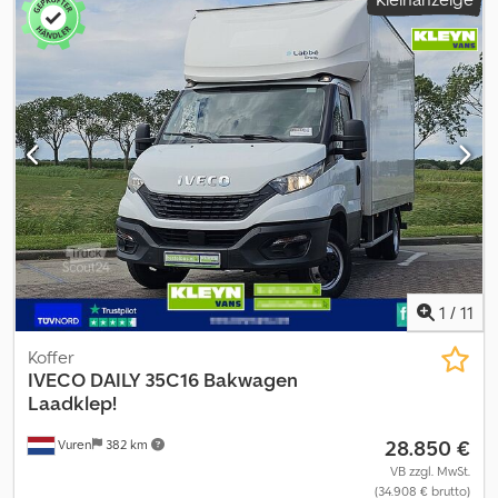
1
/
11
Koffer
IVECO
DAILY 35C16 Bakwagen
Laadklep!
28.850 €
Vuren
382 km
VB zzgl. MwSt.
(34.908 € brutto)