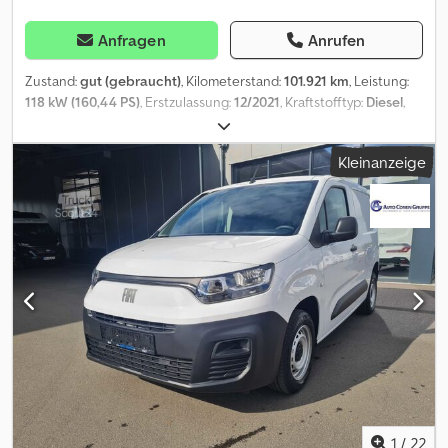
Anfragen
Anrufen
Zustand:
gut (gebraucht)
, Kilometerstand:
101.921 km
, Leistung:
118 kW (160,44 PS)
, Erstzulassung:
12/2021
, Kraftstofftyp:
Diesel
,
Reifengröße:
195/75R16
, Achsen-Konfiguration:
4x2
, Radstand:
4.100 mm
, Kraftstoff:
Diesel
, Farbe:
Weiß
, Fahrerkabine:
Kleinanzeige
Fahrerhaus
, Getriebetyp:
mechanisch
, Anzahl der Gänge:
6
,
Emissionsklasse:
Euro6
, Federung:
Sonstige
, Anzahl der Sitzplätze:
3
, Gesamtlänge:
7.000 mm
, Gesamtbreite:
2.150 mm
, Gesamthöhe:
3.330 mm
, Laderaumlänge:
4.190 mm
, Laderaumbreite:
2.050 mm
,
Laderaumhöhe:
2.300 mm
, Baujahr:
2021
, Ausstattung:
ABS, Apple
CarPlay, Bluetooth, Klimaanlage, Ladebordwand, Tempomat,
Traktionskontrolle, Zentralverriegelung, elektrisch verstellbarer
Spiegel, elektrische Fensterheberregelung
, = Weitere Optionen
und Zubehör = - Beheizte Spiegel - Halogenlampe - Keiner -
Ladebordwand - Manuell - Radio/Kassette - Rückfahrkamera -
Stoff = Anmerkungen = Konfiguration: 4x2, Doppelbereifung,
Eigengewicht: 3015 kg, Bruttogewicht: 3500 kg, Art der Kabine:
Einzelkabine, Tempomat, Klimaanlage, Anzahl Airbags: 1,
Einparkhilfe: Keiner, Elektrische Fensterheber, Elektrische
1
/
22