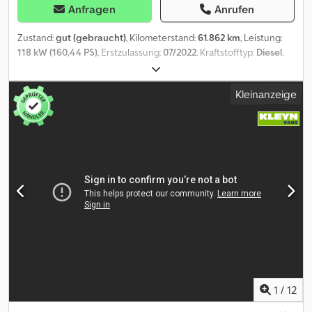
Anfragen
Anrufen
Zustand:
gut (gebraucht)
, Kilometerstand:
61.862 km
, Leistung:
118 kW (160,44 PS)
, Erstzulassung:
07/2022
, Kraftstofftyp:
Diesel
,
Reifengröße:
195/75R16
, Achsen-Konfiguration:
4x2
, Radstand:
4.100 mm
, Kraftstoff:
Diesel
, Farbe:
Weiß
, Fahrerkabine:
Kleinanzeige
Fahrerhaus
, Getriebetyp:
mechanisch
, Anzahl der Gänge:
6
,
Emissionsklasse:
Euro6
, Federung:
Sonstige
, Anzahl der Sitzplätze:
6
, Gesamtlänge:
6.950 mm
, Gesamtbreite:
2.100 mm
,
Gesamthöhe:
2.400 mm
, Laderaumlänge:
2.880 mm
,
Laderaumbreite:
2.000 mm
, Laderaumhöhe:
380 mm
, Baujahr:
2022
, Ausstattung:
ABS, Anhängerkupplung, Bluetooth,
Klimaanlage, Tempomat, Traktionskontrolle,
Zentralverriegelung, elektrisch verstellbarer Spiegel,
elektrische Fensterheberregelung
, = Weitere Optionen und
Zubehör = - Beheizte Spiegel - Halogenlampe - Keiner - Manuell -
Radio/Kassette = Anmerkungen = Konfiguration: 4x2,
Doppelbereifung, Eigengewicht: 2817 kg, Bruttogewicht: 3500 kg,
Anhängerkupplung, Art der Kabine: Doppelkabine, Tempomat,
Klimaanlage, Anzahl Airbags: 1, Einparkhilfe: Keiner, Elektrische
1
/
12
Fensterheber, Elektrische Spiegel, Radio/Kassette, Farbe: Weiß,