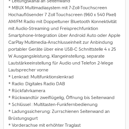
* Leitungskanal an Seitenwand
* MBUX Multimadiasystem mit 7-Zoll-Touchscreen
Hochauflösender 7 Zoll Touchscreen (960 x 540 Pixel)
AM/FM Radio mit Doppeltuner Bluetooth Konnektivität
mit Audio-Streaming und Freisprechfunktion
Smartphone-Integration über Android Auto oder Apple
CarPlay Multimedia-Anschlusseinheit zur Anbindung
portabler Geräte über eine USB-C Schnittstelle 4 x 25
W Ausgangsleistung, Klangeinstellung, separate
Lautstärkeeinstellung für Audio und Telefon 2-Wege
Lautsprecher vorne
* Lenkrad: Multifunktionslenkrad
* Radio: Digitales Radio DAB
* Rückfahrkamera
* Rückwandtür zweiflügelig, Öffnung bis Seitenwand
* Schlüssel : Multitasten-Funkfernbedienung
* Ladungssicherung: Zurrschienen Seitenwand an
Brüstungsgurt
* Vorderachse mit erhöhter Traglast