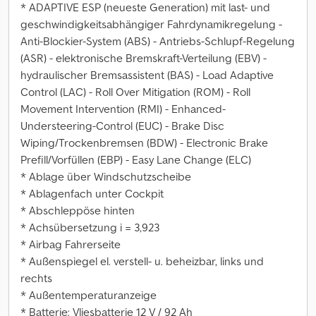
* ADAPTIVE ESP (neueste Generation) mit last- und
geschwindigkeitsabhängiger Fahrdynamikregelung -
Anti-Blockier-System (ABS) - Antriebs-Schlupf-Regelung
(ASR) - elektronische Bremskraft-Verteilung (EBV) -
hydraulischer Bremsassistent (BAS) - Load Adaptive
Control (LAC) - Roll Over Mitigation (ROM) - Roll
Movement Intervention (RMI) - Enhanced-
Understeering-Control (EUC) - Brake Disc
Wiping/Trockenbremsen (BDW) - Electronic Brake
Prefill/Vorfüllen (EBP) - Easy Lane Change (ELC)
* Ablage über Windschutzscheibe
* Ablagenfach unter Cockpit
* Abschleppöse hinten
* Achsübersetzung i = 3,923
* Airbag Fahrerseite
* Außenspiegel el. verstell- u. beheizbar, links und
rechts
* Außentemperaturanzeige
* Batterie: Vliesbatterie 12 V / 92 Ah