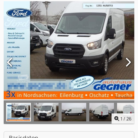
1
/
26
Basisdaten