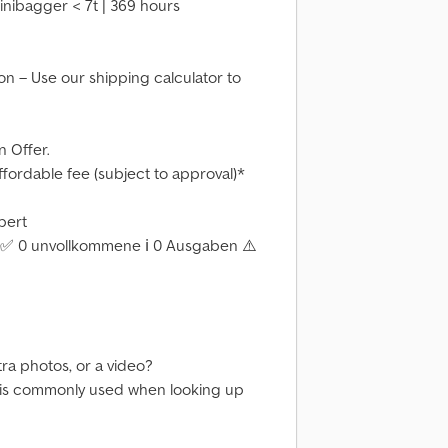
nibagger < 7t | 369 hours
ion – Use our shipping calculator to
 Offer.
affordable fee (subject to approval)*
pert
✅ 0 unvollkommene ℹ️ 0 Ausgaben ⚠️
tra photos, or a video?
 is commonly used when looking up