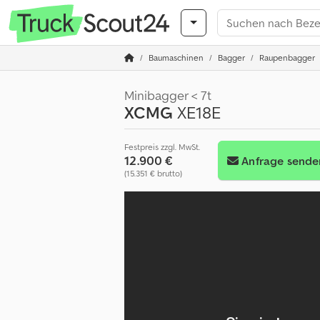
Baumaschinen
Bagger
Raupenbagger
Minibagger < 7t
XCMG
XE18E
Festpreis zzgl. MwSt.
12.900 €
Anfrage sende
(15.351 € brutto)