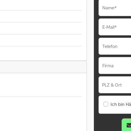
Name*
E-Mail*
Telefon
Firma
PLZ & Ort
Ich bin H