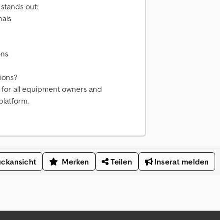
stands out:
nals
ons
ions?
s for all equipment owners and
platform.
ckansicht
Merken
Teilen
Inserat melden