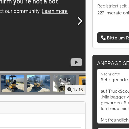
Registriert seit:
227 Inserate on
Bitte um 
ANFRAGE S
Nachricht*
1
/
16