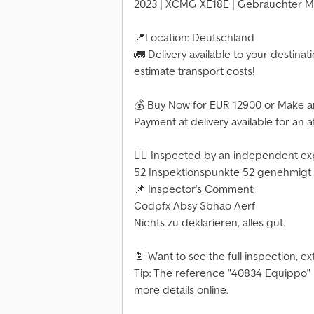
2023 | XCMG XE18E | Gebrauchter Mi
📍Location: Deutschland
🚛 Delivery available to your destinat
estimate transport costs!
💰 Buy Now for EUR 12900 or Make an
Payment at delivery available for an 
👷‍♂️ Inspected by an independent ex
52 Inspektionspunkte 52 genehmigt 
📌 Inspector's Comment:
Codpfx Absy Sbhao Aerf
Nichts zu deklarieren, alles gut.
📄 Want to see the full inspection, ex
Tip: The reference "40834 Equippo"
more details online.