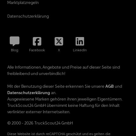
Marktplatzregeln
Drei-Punkt-Sicherheitsgurten - Warnton für nicht angelegten
Sicherheitsgurt vorn und hinten * Paket: Sicherheits-Paket 2 -
Datenschutzerklärung
Advanced Airbag Rückhaltesystem - Beifahrer - Beifahrerairbag-
Deaktivierungsfunktion - Frontairbag Fahrer - Fahrer- und
Beifahrersitz mit verstärktem Seitenhalt - Knieairbag für Fahrer
und Beifahrer - Kopfairbags, oberhalb der Seitenfenster -
Seitenairbag für Fahrer und Beifahrer - Verstärkte
Blog
Facebook
X
LinkedIn
Karosseriekonstruktion - Verstärkter Rahmen * Paket: Sitz 37 -
Fahrersitz, 6fach manuell einstellbar - Beifahrersitz, 4fach manuell
einstellbar * Paket: Technologie-Paket 19 - Adaptive
Alle Informationen, Angebote und Preise auf dieser Seite sind
Geschwindigkeitsregelanlage inkl. intelligentem
freibleibend und unverbindlich!
Geschwindigkeitsbegrenzer - Fahrspur-Assistent inkl.
Fahrspurhalte-Assistent und Müdigkeitswarner - Park-Pilot-
Mit der Benutzung dieser Seite erkennen Sie unsere
AGB
und
System hinten - Rückwärts-Einpark-Assistent mit Bremsfunktion -
Datenschutzerklärung
an.
Rückfahrkamera mit "Split View"-Technologie * Partikelfilter:
Ausgewiesene Marken gehören ihren jeweiligen Eigentümern.
Dieselpartikelfilte
TruckScout24 GmbH übernimmt keine Haftung für den Inhalt
verlinkter externer Internetseiten.
© 2000 - 2026 TruckScout24 GmbH
Diese Website ist durch reCAPTCHA geschützt und es gelten die