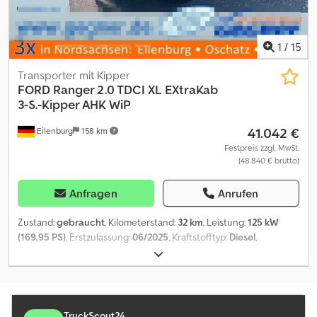
1
/
15
Transporter mit Kipper
FORD
Ranger 2.0 TDCI XL EXtraKab
3-S.-Kipper AHK WiP
41.042 €
Eilenburg
158 km
Festpreis zzgl. MwSt.
(48.840 € brutto)
Anfragen
Anrufen
Zustand:
gebraucht
, Kilometerstand:
32 km
, Leistung:
125 kW
(169,95 PS)
, Erstzulassung:
06/2025
, Kraftstofftyp:
Diesel
,
Gesamtgewicht:
3.190 kg
, Farbe:
Schwarz
, Getriebetyp:
mechanisch
, Emissionsklasse:
Euro6
, Anzahl der Sitzplätze:
4
,
Laderaumlänge:
2.030 mm
, Laderaumbreite:
1.840 mm
,
Laderaumhöhe:
350 mm
, Ausstattung:
ABS, Allradantrieb,
Elektronisches Stabilitätsprogramm (ESP), Klimaanlage,
TruckScout24