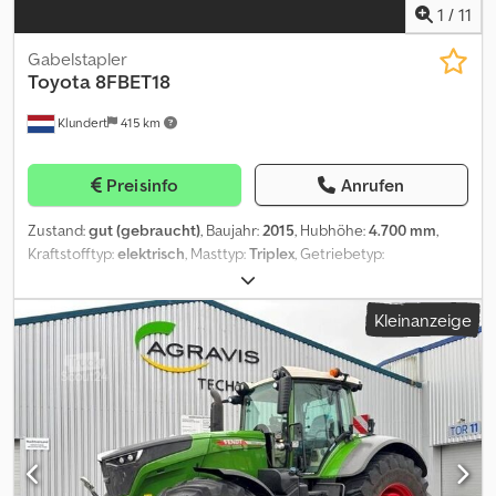
1
/
11
Gabelstapler
Toyota
8FBET18
Klundert
415 km
Preisinfo
Anrufen
Zustand:
gut (gebraucht)
, Baujahr:
2015
, Hubhöhe:
4.700 mm
,
Kraftstofftyp:
elektrisch
, Masttyp:
Triplex
, Getriebetyp:
Automatisch
, Gabellänge:
1.600 mm
, Gesamthöhe:
2.130 mm
,
Gesamtlänge:
2.100 mm
, Gesamtbreite:
1.100 mm
, = Weitere
Kleinanzeige
Optionen und Zubehör = - Sideshift = Anmerkungen = MACHINE:
Forklift BRAND: Toyota MODEL: 8FBET18 CONSTRUCTION YEAR:
2015 ENGINE: Electric TRANSMISSION: Automatic MAST: 3 stages,
free lift ATTACHMENT: Sideshift CAPACITY: 1800kg Chjdeuux Iyjpfx
Alxea LIFTING HEIGHT: 4700mm CLOSED MAST: 2130mm
HYDRAULIC VALVES: 3x FORKS: Yes, 1600mm TIRES TYPE: Solid,
good = Weitere Informationen = Baujahr: 2015 Leergewicht: 3.585
kg Hubkapazität: 1.800 kg Bauhöhe: 2.130 mm Technischer