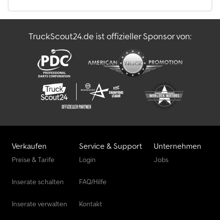
Kreuzhebel-Bedienung - Öffnungsbereich Zinkenverstellgerät:
380 - 1180 mm - Bedienung LLC gedreht - Batterie Ausschub
Hydraulisch - Terminal Anschluss im Kabine - Sonderzündschloß
TruckScout24.de ist offizieller Sponsor von:
E30 - Innenspiegel Spafax - Sauermann Rückhaltesystem Typ
Protektor mit Schalter - LSP 0.5 Chedpfxsyv Scco Alxoa Ref:
ANL1030378
Verkaufen
Service & Support
Unternehmen
Preise & Tarife
Login
Jobs
Inserate schalten
FAQ/Hilfe
Inserate verwalten
Kontakt