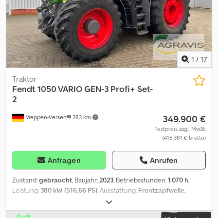
Zustand: gut Optischer Zustand: gut Preis: Auf Anfrage
1
/
17
Traktor
Fendt
1050 VARIO GEN-3 Profi+ Set-
2
349.900 €
Meppen-Versen
283 km
Festpreis zzgl. MwSt.
(416.381 € brutto)
Anfragen
Anrufen
Zustand:
gebraucht
, Baujahr:
2023
, Betriebsstunden:
1.070 h
,
Leistung:
380 kW (516,66 PS)
, Ausstattung:
Frontzapfwelle,
Kabine, Klimaanlage
, 1050 VARIO GEN-3 (0010) gebr. AGCO/
Fendt-Allradtraktor (0020) Kabine, Klimaanlage, Heizung, Lüftung,