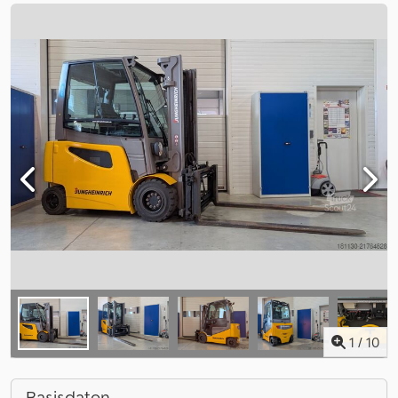
1
/
10
Basisdaten