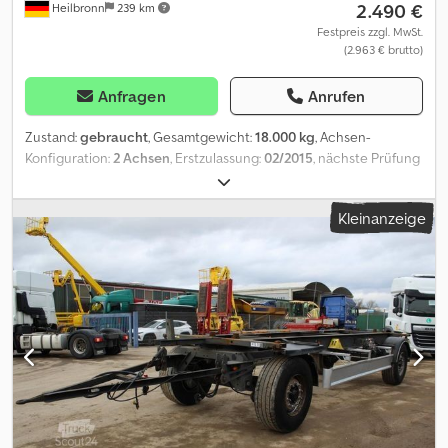
2.490 €
Heilbronn
239 km
Festpreis zzgl. MwSt.
(2.963 € brutto)
Anfragen
Anrufen
Zustand:
gebraucht
, Gesamtgewicht:
18.000 kg
, Achsen-
Konfiguration:
2 Achsen
, Erstzulassung:
02/2015
, nächste Prüfung
(TÜV):
10/2026
, Ausstattung:
ABS
, Krone BDF Anhänger /
WechselbrückenanhängerFahrzeugdaten: Hersteller: Krone *
Kleinanzeige
Typ: AZ * Baujahr: 10/2015 * HU gültig bis: 10/2026 Ausstattung:
Luftfederung * ABS (Antiblockiersystem) Credpfx Amjy Hn Tlerjf
Bereifung: Reifengröße: 445/45 R19.5 160J