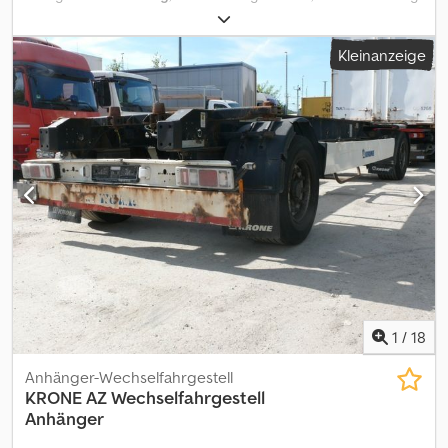
(TÜV):
07/2023
, Gesamtlänge:
9.300 mm
, Gesamtbreite:
25.500
mm
, Gesamthöhe:
38.000 mm
, Federung:
Luft
, Reifengröße:
385 /
Kleinanzeige
55 R 22.5 / 5mm
, Radstand:
5.100 mm
, Vorderreifengröße:
385 /
55 R 22.5 / 5mm
, Anzahl der Sitzplätze:
2
, Betriebsgewicht:
16.800
kg
,
1
/
18
Anhänger-Wechselfahrgestell
KRONE
AZ Wechselfahrgestell
Anhänger