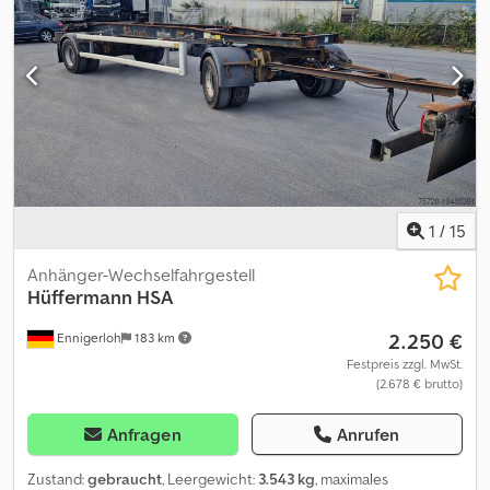
finden Sie unter . Finanzierung gewünscht? Mit unseren Value
Added Service bieten wir Ihnen individuelle
Finanzierungsmöglichkeiten, Full Service-und Telematik-
Dienstleistungen. Wir beraten Sie gerne. Cjdpfx Aey Ngyismrorf
1
/
15
Anhänger-Wechselfahrgestell
Hüffermann
HSA
2.250 €
Ennigerloh
183 km
Festpreis zzgl. MwSt.
(2.678 € brutto)
Anfragen
Anrufen
Zustand:
gebraucht
, Leergewicht:
3.543 kg
, maximales