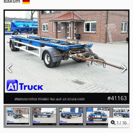
Bakum
1
/
16