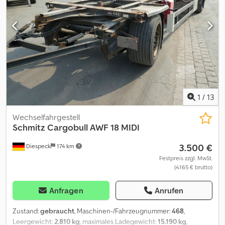
im kaufrechtlichen Sinne dar. Ausschlaggebend ist die
Beschreibung gemäß Kaufvertrag. Unser Angebot ist generell
ohne neue TÜV-Abnahme. Falls neue TÜV-Abnahme erwünscht,
unterbreiten wir Ihnen gerne ein Angebot unserer
Partnerwerkstätten! Fahrzeug kann mit Werbung beklebt
und/oder beschriftet sein. Es gelten unsere allgemeinen Liefer-
und Zahlungsbedingungen.
1
/
13
Wechselfahrgestell
Schmitz Cargobull
AWF 18 MIDI
3.500 €
Diespeck
174 km
Festpreis zzgl. MwSt.
(4.165 € brutto)
Anfragen
Anrufen
Zustand:
gebraucht
, Maschinen-/Fahrzeugnummer:
468
,
Leergewicht:
2.810 kg
, maximales Ladegewicht:
15.190 kg
,