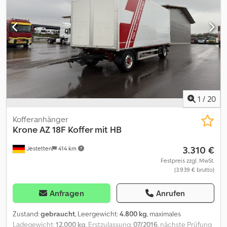
Änderungen, Zwischenverkauf und Irrtümer vorbehalten =====
deutschsprachige Kunden ... dla klientow z polski .. govorim HR, BG
..... goworim po russki ..... =====
1
/
20
Kofferanhänger
Krone
AZ 18F Koffer mit HB
3.310 €
Jestetten
414 km
Festpreis zzgl. MwSt.
(3.939 € brutto)
Anfragen
Anrufen
Zustand:
gebraucht
, Leergewicht:
4.800 kg
, maximales
Ladegewicht:
12.000 kg
, Erstzulassung:
07/2016
, nächste Prüfung