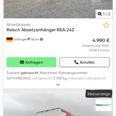
1
/
5
Absetzkipper
Reisch
Absetzanhänger REA-24Z
4.990 €
Göttingen
58 km
Festpreis zzgl. MwSt.
(5.938 € brutto)
Anfragen
Anrufen
Zustand:
gebraucht
, Maschinen-/Fahrzeugnummer:
GE11/098/2022
, Leergewicht:
5.300 kg
, maximales Ladegewicht:
18.700 kg
, Gesamtgewicht:
24.000 kg
, Achsen-Konfiguration:
3
Achsen
, Erstzulassung:
04/2005
, nächste Prüfung (TÜV):
03/2023
,
Kleinanzeige
Laderaumlänge:
7.500 mm
, Laderaumbreite:
2.550 mm
, Federung:
Luft
, Radstand:
4.500 mm
, Baujahr:
2005
, Sehr gut erhaltenes
Fahrzeug aus 1. Hand Cedpoiacxtsfx Amrsrf Martin Reisch REA -
24Z Luftfederung Ersatzrad Gewerbe/Export-Nettopreis - 4990 €