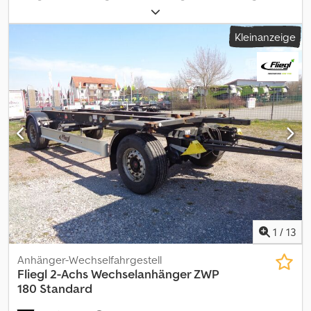
Gesamtgewicht:
18.000 kg
, Achsen-Konfiguration:
2 Achsen
,
Erstzulassung:
07/2007
, Federung:
Luft
, Reifengröße:
455/40
Kleinanzeige
r22,5
, Radstand:
5.000 mm
, Farbe:
Schwarz
, Ausstattung:
ABS
, *
Scheibenbremse * EBS Csdpfxolgzt Rs Amrjrf * SAF Achsen *
Hebe- und Senkeinrichtung Irrtümer vorbehalten
1
/
13
Anhänger-Wechselfahrgestell
Fliegl
2-Achs Wechselanhänger ZWP
180 Standard