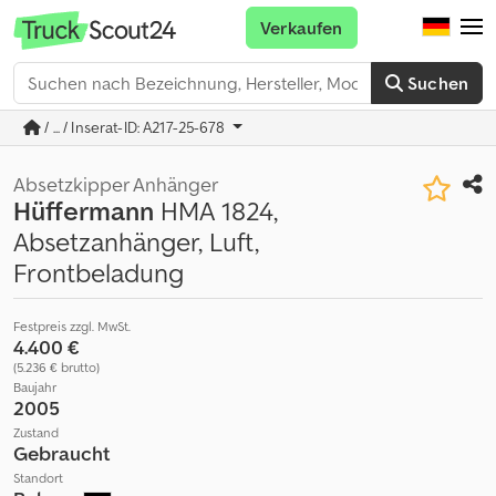
Verkaufen
Suchen
/ ... / Inserat-ID: A217-25-678
Absetzkipper Anhänger
Hüffermann
HMA 1824,
Absetzanhänger, Luft,
Frontbeladung
Festpreis zzgl. MwSt.
4.400 €
(5.236 € brutto)
Baujahr
2005
Zustand
Gebraucht
Standort