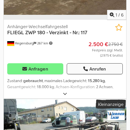
1
/
6
Anhänger-Wechselfahrgestell
FLIEGL
ZWP 180 - Verzinkt - Nr.: 117
2.500 €
Regensburg
267 km
2.750 €
Festpreis zzgl. MwSt.
(2.975 € brutto)
Anfragen
Anrufen
Zustand:
gebraucht
, maximales Ladegewicht:
15.280 kg
,
Gesamtgewicht:
18.000 kg
, Achsen-Konfiguration:
2 Achsen
,
Erstzulassung:
08/2017
, Ausstattung:
ABS
, Fahrzeug-Ident-Nr.:
WFDFLT21801007117 Leergewicht: 2.720 kg DE HU fällig BPW Eco
Kleinanzeige
Plus Achsen mit Scheibenbremsen Bereifung: 385/65 R 22,5
Ersatzradhalter OHNE Ersatzrad Cedpfxotqw Nls Amrerf
Änderungen, Zwischenverkauf und Irrtümer sind ausdrücklich
vorbehalten. Die Beschreibung dient der allgemeinen
Identifizierung des Fahrzeuges und stellt keine Gewährleistung