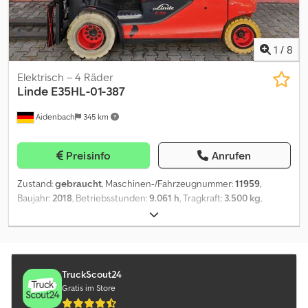
1
/
8
Elektrisch – 4 Räder
Linde
E35HL-01-387
Aidenbach
345 km
Preisinfo
Anrufen
Zustand:
gebraucht
, Maschinen-/Fahrzeugnummer:
11959
,
Baujahr:
2018
, Betriebsstunden:
9.061 h
, Tragkraft:
3.500 kg
,
Hubhöhe:
5.330 mm
, Freihub:
1.650 mm
, Bauhöhe:
2.420 mm
,
Vorderreifengröße:
315x45-12 ET 125 10 Loch
, Hinterreifengröße:
200x50-10 ET 90 5 Loch
, Gesamtgewicht:
4.295 kg
, Motortyp:
Elektrisch, Hersteller: Linde Dcodpfow Arqtex Acmok
TruckScout24
Gratis im Store