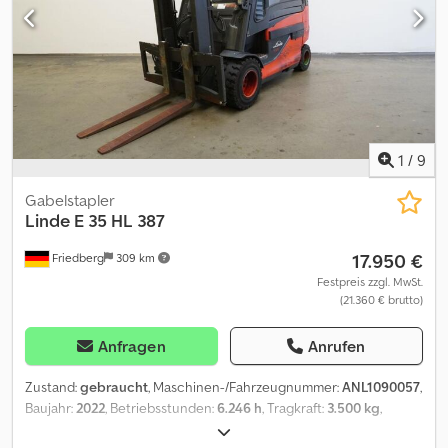
1
/
9
Gabelstapler
Linde
E 35 HL 387
17.950 €
Friedberg
309 km
Festpreis zzgl. MwSt.
(21.360 € brutto)
Anfragen
Anrufen
Zustand:
gebraucht
, Maschinen-/Fahrzeugnummer:
ANL1090057
,
Baujahr:
2022
, Betriebsstunden:
6.246 h
, Tragkraft:
3.500 kg
,
Hubhöhe:
3.295 mm
, Freihub:
150 mm
, Lastschwerpunkt:
500 mm
,