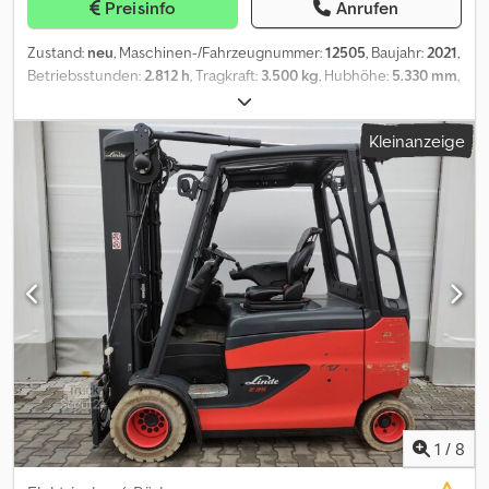
Preisinfo
Anrufen
Zustand:
neu
, Maschinen-/Fahrzeugnummer:
12505
, Baujahr:
2021
,
Betriebsstunden:
2.812 h
, Tragkraft:
3.500 kg
, Hubhöhe:
5.330 mm
,
Freihub:
1.644 mm
, Bauhöhe:
2.424 mm
, Vorderreifengröße:
315/45-12
, Hinterreifengröße:
200/50-10
, Gesamtgewicht:
4.283
Kleinanzeige
kg
, Motortyp: Elektrisch, Hersteller: Linde Dcjdpfx Asw Arrwjcmsk
1
/
8