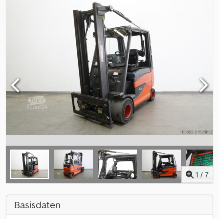
1
/
7
Basisdaten