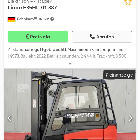
Elektrisch – 4 Räder
Linde
E35HL-01-387
Aidenbach
345 km
Preisinfo
Anrufen
Zustand:
sehr gut (gebraucht)
, Maschinen-/Fahrzeugnummer:
14973
, Baujahr:
2022
, Betriebsstunden:
2.444 h
, Tragkraft:
3.500
kg
, Hubhöhe:
5.330 mm
, Freihub:
1.700 mm
, Bauhöhe:
2.450 mm
,
Vorderreifengröße:
315/45-12
, Hinterreifengröße:
200/50-10
,
Kleinanzeige
Gesamtgewicht:
4.038 kg
, Motortyp: Elektrisch, Hersteller: Linde
Dcedjx Enx Sepfx Acmsk