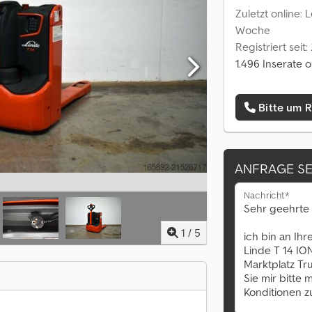
Zuletzt online: 
Woche
Registriert seit:
1.496 Inserate o
Bitte um 
ANFRAGE S
Nachricht*
1
/
5