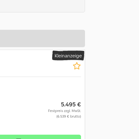
Kleinanzeige
5.495 €
Festpreis zzgl. MwSt.
(6.539 € brutto)