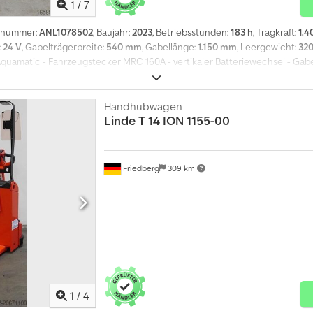
1
/
7
ugnummer:
ANL1078502
, Baujahr:
2023
, Betriebsstunden:
183 h
, Tragkraft:
1.4
:
24 V
, Gabelträgerbreite:
540 mm
, Gabellänge:
1.150 mm
, Leergewicht:
320
 Aquamatic - Fahrzeugstecker MRC 160A - vertikaler Batteriewechsel - Gabel
Schleichfahrt - Zugangskontrolle: Schlüsselschalter - Li-ION Batterie 24V 1
e, - Summer - Ladegerät Integriert mir Schuko 230V Stecker - Schleichfahr
Handhubwagen
Linde
T 14 ION 1155-00
Friedberg
309 km
1
/
4