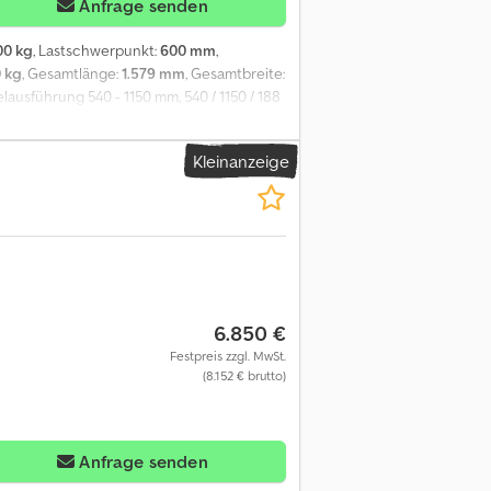
Anfrage senden
00 kg
, Lastschwerpunkt:
600 mm
,
 kg
, Gesamtlänge:
1.579 mm
, Gesamtbreite:
ausführung 540 - 1150 mm, 540 / 1150 / 188
,5(1,7)kWh C - Li-ION Batterie
t - Safety Speed, - LSP 0.6 Ref:
Kleinanzeige
6.850 €
Festpreis zzgl. MwSt.
(8.152 € brutto)
Anfrage senden