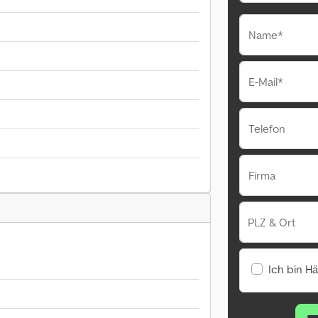
Name*
E-Mail*
Telefon
Firma
PLZ & Ort
Ich bin H