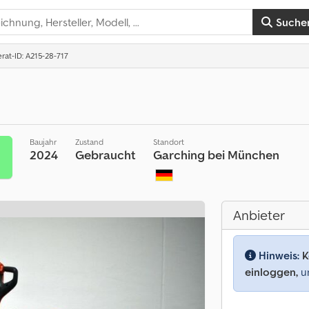
Suche
erat-ID: A215-28-717
Baujahr
Zustand
Standort
2024
Gebraucht
Garching bei München
Anbieter
Hinweis:
K
einloggen,
um