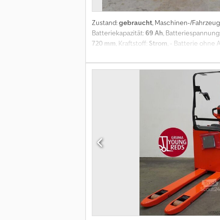
Zustand:
gebraucht
, Maschinen-/Fahrze
Batteriekapazität:
69 Ah
, Batteriespannung
720 mm
, Kraftstoff:
Strom
, - Batterie ohne
mm - SafetySpeed Credoy Etu Sopfx Ak Esf - 
Vorbereitung Compact - Li-ION Stecker vorn
ANL1078502