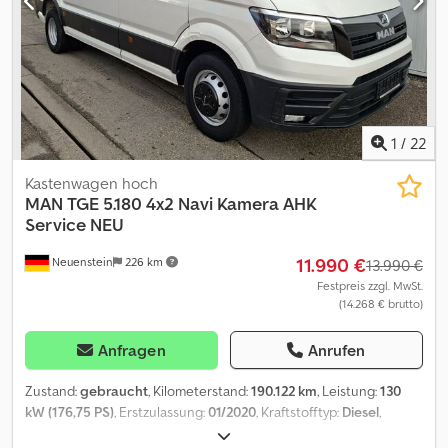
1
/
22
Kastenwagen hoch
MAN
TGE 5.180 4x2 Navi Kamera AHK
Service NEU
11.990 €
Neuenstein
226 km
13.990 €
Festpreis zzgl. MwSt.
(14.268 € brutto)
Anfragen
Anrufen
Zustand:
gebraucht
, Kilometerstand:
190.122 km
, Leistung:
130
kW (176,75 PS)
, Erstzulassung:
01/2020
, Kraftstofftyp:
Diesel
,
Gesamtgewicht:
5.000 kg
, nächste Prüfung (TÜV):
01/2026
, Farbe: