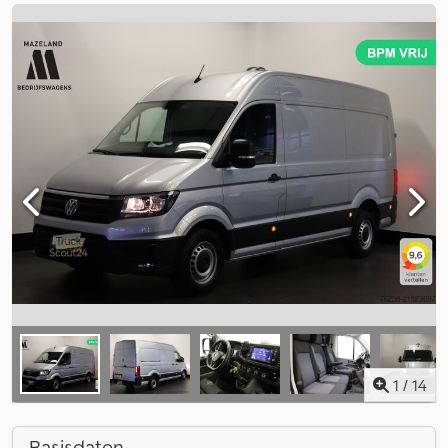
1
/
14
Basisdaten