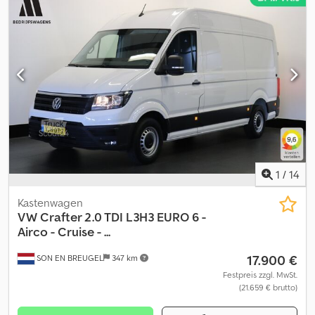
1
/
14
Kastenwagen
VW
Crafter 2.0 TDI L3H3 EURO 6 -
Airco - Cruise - ...
17.900 €
SON EN BREUGEL
347 km
Festpreis zzgl. MwSt.
(21.659 € brutto)