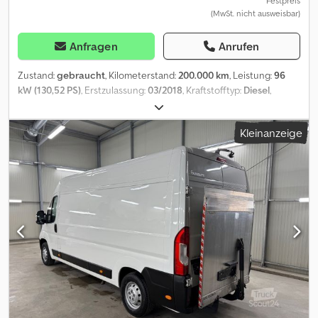
Festpreis
(MwSt. nicht ausweisbar)
Anfragen
Anrufen
Zustand:
gebraucht
, Kilometerstand:
200.000 km
, Leistung:
96
kW (130,52 PS)
, Erstzulassung:
03/2018
, Kraftstofftyp:
Diesel
,
Gesamtgewicht:
3.500 kg
, nächste Prüfung (TÜV):
05/2027
, Farbe:
Weiß
, Getriebetyp:
mechanisch
, Emissionsklasse:
Euro6
,
Kleinanzeige
Ausstattung:
ABS, Elektronisches Stabilitätsprogramm (ESP),
Rußfilter, Zentralverriegelung
, Sonderausstattung:
Anhängerkupplung, City-Paket, Dachablage / Ablagegalerie Dach
vorn, Design-Paket, Federung hinten verstärkt, Geschwindigkeits-
Begrenzeranlage, Heckflügeltüren (Öffnungswinkel 270 Grad),
Komfort-Paket, Sitzsockelverkleidung, Unterfahrschutz Weitere
Ausstattung: Airbag Fahrerseite, Audiosystem: Radio mit CD-Player
(MP3-fähig) - Display integriert, Außenspiegel mit Weitwinkel,
Bodenplatte im Laderaum, Bordcomputer, Fahrassistenz-System:
Notbrems-Assistent, Heckflügeltüren ohne Verglasung,
Karosserie/Aufbau: Kasten Hochraum Standard, Kopfstützen
gepolstert, Kraftstofftank: 90 Ltr., Laderaumtrennwand, Motor 2,0
Ltr. - 96 kW Blue-HDI FAP KAT, Radstand 3450 mm, Reserverad in