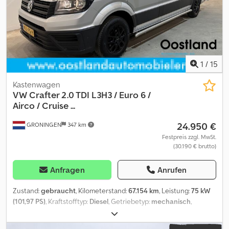
1
/
15
Kastenwagen
VW
Crafter 2.0 TDI L3H3 / Euro 6 /
Airco / Cruise ...
24.950 €
GRONINGEN
347 km
Festpreis zzgl. MwSt.
(30.190 € brutto)
Anfragen
Anrufen
Zustand:
gebraucht
, Kilometerstand:
67.154 km
, Leistung:
75 kW
(101,97 PS)
, Kraftstofftyp:
Diesel
, Getriebetyp:
mechanisch
,
Achsen-Konfiguration:
4x2
, Radstand:
3.640 mm
, Erstzulassung:
09/2021
, Kraftstofftankvolumen:
75 l
, CO₂-Emissionen:
223 g/km
,