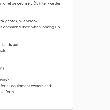
löffel gewechselt, Öl, Filter wurden
tra photos, or a video?
 is commonly used when looking up
stands out:
nals
ons
ions?
s for all equipment owners and
platform.