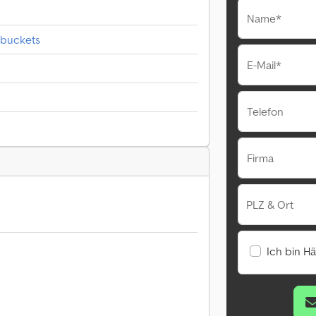
Name*
 buckets
E-Mail*
Telefon
Firma
PLZ & Ort
Ich bin H