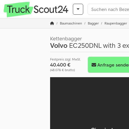
Baumaschinen
Bagger
Raupenbagger
Kettenbagger
Volvo
EC250DNL with 3 ex
Festpreis zzgl. MwSt.
40.400 €
Anfrage sende
(48.076 € brutto)