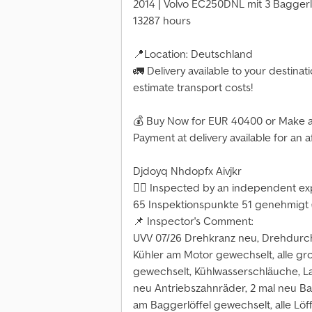
2014 | Volvo EC250DNL mit 3 Baggerl
13287 hours
📍Location: Deutschland
🚛 Delivery available to your destinat
estimate transport costs!
💰 Buy Now for EUR 40400 or Make a
Payment at delivery available for an 
Djdoyq Nhdopfx Aivjkr
👷‍♂️ Inspected by an independent ex
65 Inspektionspunkte 51 genehmigt 
📌 Inspector's Comment:
UVV 07/26 Drehkranz neu, Drehdurc
Kühler am Motor gewechselt, alle 
gewechselt, Kühlwasserschläuche, L
neu Antriebszahnräder, 2 mal neu B
am Baggerlöffel gewechselt, alle Lö