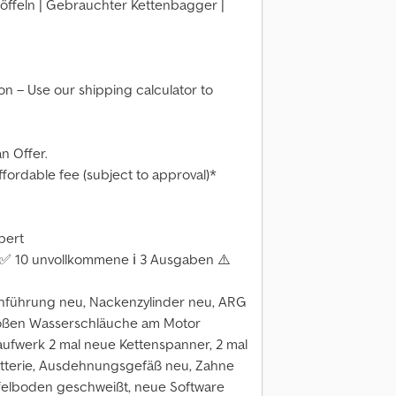
öffeln | Gebrauchter Kettenbagger |
ion – Use our shipping calculator to
n Offer.
affordable fee (subject to approval)*
pert
✅ 10 unvollkommene ℹ️ 3 Ausgaben ⚠️
hführung neu, Nackenzylinder neu, ARG
großen Wasserschläuche am Motor
aufwerk 2 mal neue Kettenspanner, 2 mal
atterie, Ausdehnungsgefäß neu, Zahne
ffelboden geschweißt, neue Software