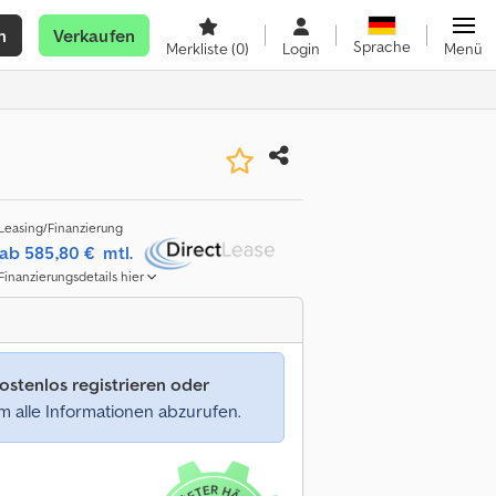
n
Verkaufen
Sprache
Merkliste
(0)
Login
Menü
Leasing/Finanzierung
ab 585,80 €
mtl.
Finanzierungsdetails hier
ostenlos registrieren oder
 alle Informationen abzurufen.