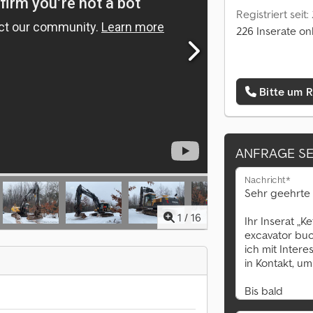
Registriert seit:
226 Inserate on
Bitte um 
ANFRAGE S
Nachricht*
1
/
16