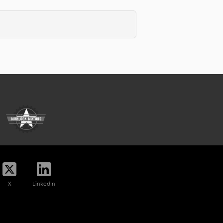
X
LinkedIn