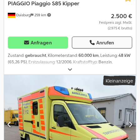
PIAGGIO
Piaggio S85 Kipper
2.500 €
Duisburg
259 km
Festpreis zzgl. MwSt.
(2.975 € brutto)
Anfragen
Anrufen
Zustand:
gebraucht
, Kilometerstand:
60.000 km
, Leistung:
48 kW
(65,26 PS)
, Erstzulassung:
12/2006
, Kraftstofftyp:
Benzin
,
Gesamtgewicht:
2.010 kg
, Getriebetyp:
mechanisch
, * 1. Hand aus
Kommunalbesitz Csdpfx Aoynqhmoktorf * alles weitere gern
Kleinanzeige
telefonisch