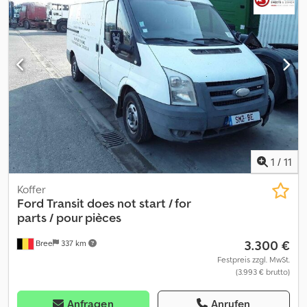
1
/
11
Koffer
Ford
Transit does not start / for
parts / pour pièces
3.300 €
Bree
337 km
Festpreis zzgl. MwSt.
(3.993 € brutto)
Anfragen
Anrufen