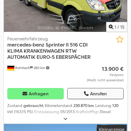
1
/
15
Feuerwehrfahrzeug
mercedes-benz
Sprinter II 516 CDI
KLIMA KRANKENWAGEN RTW
AUTOMATIK EURO-5 EBERSPÄCHER
13.900 €
Rohrbach
280 km
Festpreis
(MwSt. nicht ausweisbar)
Anfragen
Anrufen
Zustand:
gebraucht
, Kilometerstand:
230.870 km
, Leistung:
120
kW (163,15 PS)
, Erstzulassung:
05/2013
, Kraftstofftyp:
Diesel
,
Leergewicht:
4.285 kg
, maximales Ladegewicht:
715 kg
,
Gesamtgewicht:
5.000 kg
, Achsen-Konfiguration:
4x2
, Radstand:
Kleinanzeige
3.665 mm
, Kraftstoff:
Diesel
, CO₂-Emissionen:
262 g/km
,