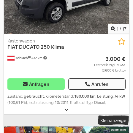
1
/
17
Kastenwagen
FIAT
DUCATO 250 Klima
3.000 €
Koblach
432 km
Festpreis zzgl. MwSt.
(3.600 € brutto)
Anfragen
Anrufen
Zustand:
gebraucht
, Kilometerstand:
180.000 km
, Leistung:
74 kW
(100,61 PS)
, Erstzulassung:
10/2011
, Kraftstofftyp:
Diesel
,
Gesamtgewicht:
3.000 kg
, Farbe:
Weiß
, Getriebetyp:
Automatisch
,
Emissionsklasse:
Euro4
, Anzahl der Sitzplätze:
2
, Baujahr:
2011
,
Kleinanzeige
Ausstattung:
ABS, Klimaanlage, Rußfilter, Zentralverriegelung
, *
Fiat Ducato 250 * 2,2 L 74 kW * Klimaanlage * Kilometer 180000 *