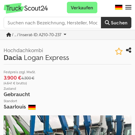
Verkaufen
Suchen
/ ... / Inserat-ID: A210-70-237
Hochdachkombi
Dacia
Logan Express
Festpreis zzgl. MwSt.
3.900 €
4.300 €
(4.641 € brutto)
Zustand
Gebraucht
Standort
Saarlouis