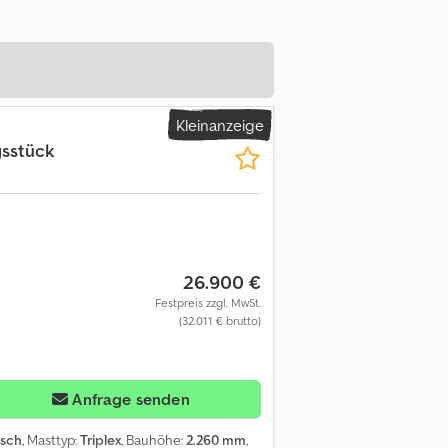
Kleinanzeige
gsstück
26.900 €
Festpreis zzgl. MwSt.
(32.011 € brutto)
Anfrage senden
isch
, Masttyp:
Triplex
, Bauhöhe:
2.260 mm
,