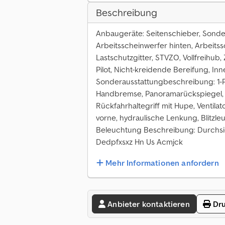
Beschreibung
Anbaugeräte: Seitenschieber, Sonderau
Arbeitsscheinwerfer hinten, Arbeit
Lastschutzgitter, STVZO, Vollfreihub, 
Pilot, Nicht-kreidende Bereifung, Inn
Sonderausstattungbeschreibung: 1-P
Handbremse, Panoramarückspiegel, Co
Rückfahrhaltegriff mit Hupe, Ventilato
vorne, hydraulische Lenkung, Blitzle
Beleuchtung Beschreibung: Durchs
Dedpfxsxz Hn Us Acmjck
Mehr Informationen anfordern
Anbieter kontaktieren
Dru