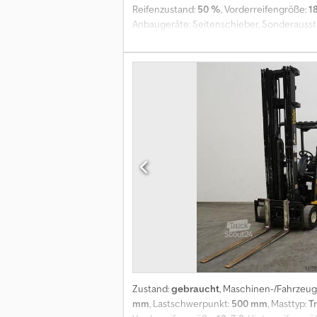
Reifenzustand:
50 %
, Vorderreifengröße:
1
Anbaugeräte: Seitenschieber, Sonderausstat
STVZO, Vollfreihub, Zwillingsbereifung, Saf
Pedal Bedienung, Steuerhebel, manuelle Han
Zwillingsreifen, FloorSpot hinten und vor
Dcjdpsxz Hn Iofx Acmok
Zustand:
gebraucht
, Maschinen-/Fahrze
mm
, Lastschwerpunkt:
500 mm
, Masttyp:
Tr