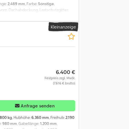
nge:
2.469 mm
, Farbe:
Sonstige
,
r vorn, Dachabdeckung, Lastschutzgitter,
 LED, Sonderausstattungbeschreibung: 1-
ückfahrhaltegriff mit Hupe, Ventilator,
Kleinanzeige
ng Beschreibung: Durchsicht und UVV neu
6.400 €
Festpreis zzgl. MwSt.
(7.616 € brutto)
Anfrage senden
.800 kg
, Hubhöhe:
6.360 mm
, Freihub:
2.190
e:
980 mm
, Gabellänge:
1.200 mm
,