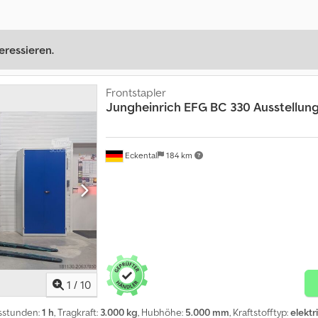
eressieren.
Frontstapler
Jungheinrich
EFG BC 330 Ausstellun
Eckental
184 km
1
/
10
bsstunden:
1 h
, Tragkraft:
3.000 kg
, Hubhöhe:
5.000 mm
, Kraftstofftyp:
elektr