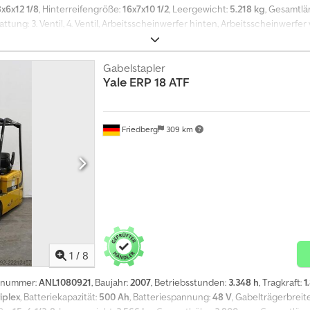
8x6x12 1/8
, Hinterreifengröße:
16x7x10 1/2
, Leergewicht:
5.218 kg
, Gesamtlä
tung: 3. Ventil, 4. Ventil, Arbeitsscheinwerfer hinten, Arbeitsscheinwerfe
ety Light, Safety Pilot, Nicht-kreidende Bereifung, Innenspiegel, Einpedal,
dbremse, Panoramarückspiegel, Comfort-Sitz mit Armlehne, Mini-Display, R
ne, hydraulische Lenkung, Blitzleuchte, Rückfahrwarner, StVzO-Beleuchtu
Gabelstapler
Yale
ERP 18 ATF
Friedberg
309 km
1
/
8
ugnummer:
ANL1080921
, Baujahr:
2007
, Betriebsstunden:
3.348 h
, Tragkraft:
1
iplex
, Batteriekapazität:
500 Ah
, Batteriespannung:
48 V
, Gabelträgerbreit