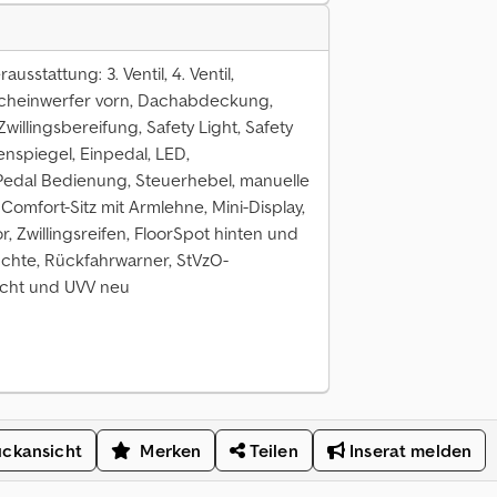
sstattung: 3. Ventil, 4. Ventil,
sscheinwerfer vorn, Dachabdeckung,
Zwillingsbereifung, Safety Light, Safety
enspiegel, Einpedal, LED,
edal Bedienung, Steuerhebel, manuelle
mfort-Sitz mit Armlehne, Mini-Display,
r, Zwillingsreifen, FloorSpot hinten und
uchte, Rückfahrwarner, StVzO-
icht und UVV neu
ckansicht
Merken
Teilen
Inserat melden