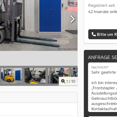
Registriert seit:
42 Inserate onl
Bitte um 
ANFRAGE S
Nachricht*
1
/
10