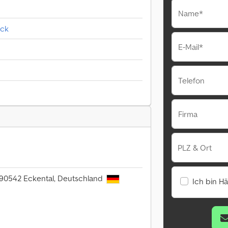
Name*
ück
E-Mail*
Telefon
Firma
PLZ & Ort
, 90542 Eckental, Deutschland
Ich bin H