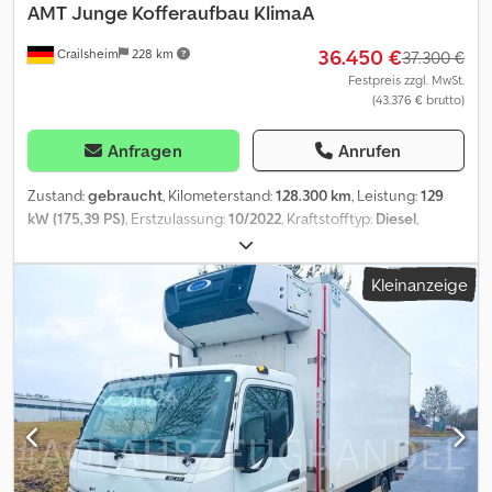
AMT Junge Kofferaufbau KlimaA
36.450 €
Crailsheim
228 km
37.300 €
Festpreis zzgl. MwSt.
(43.376 € brutto)
Anfragen
Anrufen
Zustand:
gebraucht
, Kilometerstand:
128.300 km
, Leistung:
129
kW (175,39 PS)
, Erstzulassung:
10/2022
, Kraftstofftyp:
Diesel
,
Gesamtgewicht:
10.990 kg
, Kraftstoff:
Diesel
, Getriebetyp:
mechanisch
, Emissionsklasse:
Euro6
, Federung:
Blatt
,
Kleinanzeige
Ausstattung:
Airbag, Klimaanlage, Rußfilter, Tempomat
, 581
Klimaautomatik, F62 Rückblickspiegel heizbar, IH9 Radstand 4300
mm, MD9 Tempomat, SA5 Airbag Fahrer, SH6 Fahrer-Komfort-
Schwingsitz&#130; Horizontalfederung Telefonisch sind wir
Montags - Freitags bis 20:00 Uhr und Samstags bis 16:00 Uhr
erreichbar!! Weiteres:!! Leasing/Finanzierung und
Inzahlungnahme möglich!! !! !! -Irrtum und Zwischenverkauf
vorbehalten!! -Alle Angaben ohne Gewähr Dkedpfx Aisxvpbte Ner