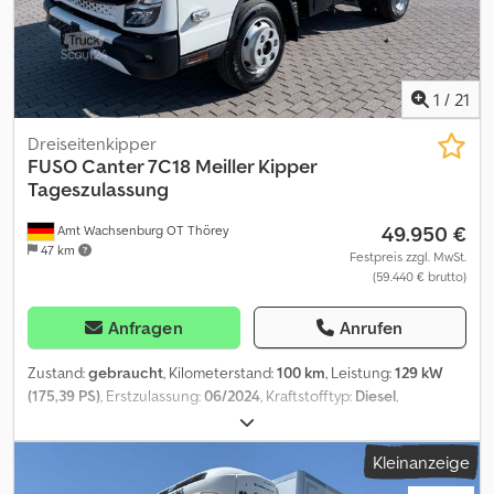
1
/
21
Dreiseitenkipper
FUSO
Canter 7C18 Meiller Kipper
Tageszulassung
49.950 €
Amt Wachsenburg OT Thörey
47 km
Festpreis zzgl. MwSt.
(59.440 € brutto)
Anfragen
Anrufen
Zustand:
gebraucht
, Kilometerstand:
100 km
, Leistung:
129 kW
(175,39 PS)
, Erstzulassung:
06/2024
, Kraftstofftyp:
Diesel
,
Gesamtgewicht:
7.490 kg
, Farbe:
Weiß
, Getriebetyp:
mechanisch
,
Laderaumlänge:
3.600 mm
, Laderaumbreite:
2.000 mm
,
Kleinanzeige
Laderaumhöhe:
400 mm
, Baujahr:
2024
, Ausstattung:
ABS,
Klimaanlage, Rußfilter, Zentralverriegelung
, Fuso Canter 7C18