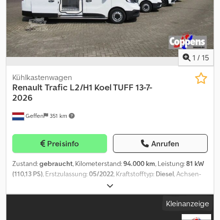
1
/
15
Kühlkastenwagen
Renault
Trafic L2/H1 Koel TUFF 13-7-
2026
Geffen
351 km
Preisinfo
Anrufen
Zustand:
gebraucht
, Kilometerstand:
94.000 km
, Leistung:
81 kW
(110,13 PS)
, Erstzulassung:
05/2022
, Kraftstofftyp:
Diesel
, Achsen-
Konfiguration:
4x2
, Radstand:
3.500 mm
, Kraftstoff:
Diesel
, Farbe:
Weiß
, Getriebetyp:
mechanisch
, Anzahl der Gänge:
6
,
Kleinanzeige
Emissionsklasse:
Euro6
, Gesamtlänge:
5.480 mm
, Gesamtbreite:
1.960 mm
, Gesamthöhe:
1.940 mm
, zulässige Achslast (Achse 1):