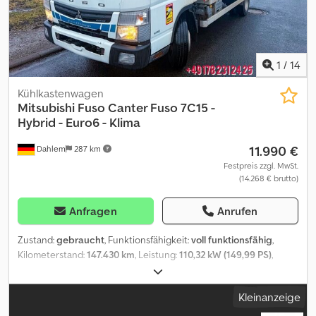
1
/
14
Kühlkastenwagen
Mitsubishi Fuso
Canter Fuso 7C15 -
Hybrid - Euro6 - Klima
11.990 €
Dahlem
287 km
Festpreis zzgl. MwSt.
(14.268 € brutto)
Anfragen
Anrufen
Zustand:
gebraucht
, Funktionsfähigkeit:
voll funktionsfähig
,
Kilometerstand:
147.430 km
, Leistung:
110,32 kW (149,99 PS)
,
Erstzulassung:
01/2017
, Kraftstofftyp:
hybrid
, Leergewicht:
4.530
kg
, maximales Ladegewicht:
2.970 kg
, Gesamtgewicht:
7.500 kg
,
Kleinanzeige
Achsen-Konfiguration:
1 Achse
, Radstand:
3.800 mm
, Kraftstoff:
Diesel
, Getriebetyp:
Automatisch
, Emissionsklasse:
Euro6
,