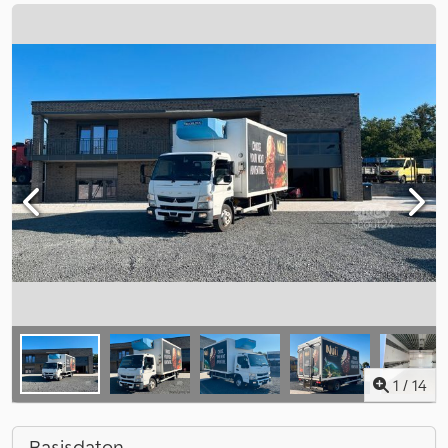
1
/
14
Basisdaten