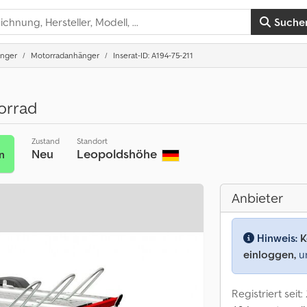
Suche
nger
Motorradanhänger
Inserat-ID: A194-75-211
orrad
Zustand
Standort
Neu
Leopoldshöhe
n
Anbieter
Hinweis:
K
einloggen,
um
Registriert seit: