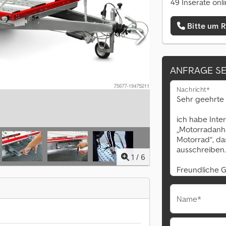
49 Inserate onl
Bitte um 
ANFRAGE S
Nachricht*
1
/
6
Name*