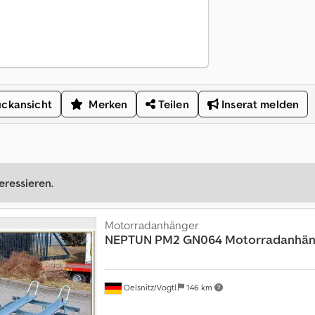
ckansicht
Merken
Teilen
Inserat melden
eressieren.
Motorradanhänger
NEPTUN
PM2 GN064 Motorradanhän
Oelsnitz/Vogtl.
146 km