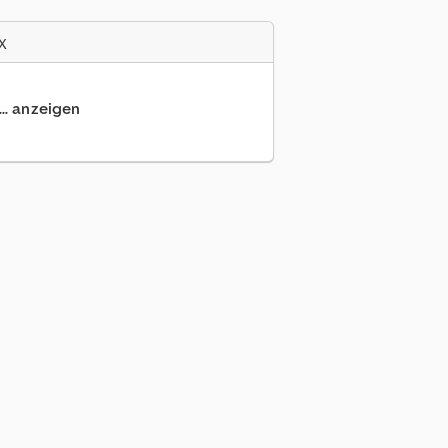
x
... anzeigen