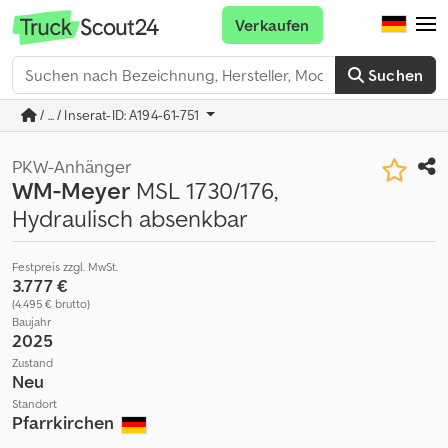
Verkaufen
Suchen
/ ... / Inserat-ID: A194-61-751
PKW-Anhänger
WM-Meyer
MSL 1730/176,
Hydraulisch absenkbar
Festpreis zzgl. MwSt.
3.777 €
(4.495 € brutto)
Baujahr
2025
Zustand
Neu
Standort
Pfarrkirchen