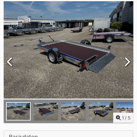
1
/
5
Basisdaten