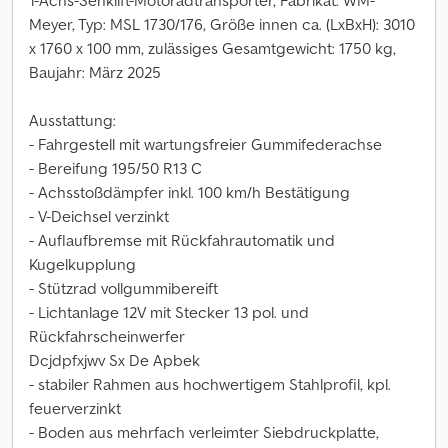
1-Achs-Senklift-Motoradtransporter, Fabrikat: WM-
Meyer, Typ: MSL 1730/176, Größe innen ca. (LxBxH): 3010
x 1760 x 100 mm, zulässiges Gesamtgewicht: 1750 kg,
Baujahr: März 2025
Ausstattung:
- Fahrgestell mit wartungsfreier Gummifederachse
- Bereifung 195/50 R13 C
- Achsstoßdämpfer inkl. 100 km/h Bestätigung
- V-Deichsel verzinkt
- Auflaufbremse mit Rückfahrautomatik und
Kugelkupplung
- Stützrad vollgummibereift
- Lichtanlage 12V mit Stecker 13 pol. und
Rückfahrscheinwerfer
Dcjdpfxjwv Sx De Apbek
- stabiler Rahmen aus hochwertigem Stahlprofil, kpl.
feuerverzinkt
- Boden aus mehrfach verleimter Siebdruckplatte,