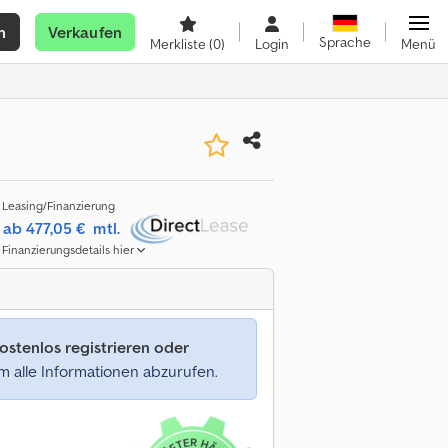
n
Verkaufen
Sprache
Merkliste
(0)
Login
Menü
Leasing/Finanzierung
ab 477,05 €
mtl.
Finanzierungsdetails hier
ostenlos registrieren oder
 alle Informationen abzurufen.