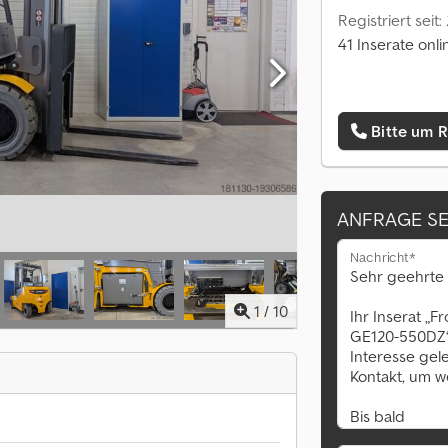
Registriert seit:
41 Inserate onli
Bitte um 
ANFRAGE S
Nachricht*
1
/
10