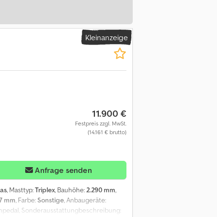
Kleinanzeige
11.900 €
Festpreis zzgl. MwSt.
(14.161 € brutto)
Anfrage senden
as
, Masttyp:
Triplex
, Bauhöhe:
2.290 mm
,
67 mm
, Farbe:
Sonstige
, Anbaugeräte:
 Einpedal, Sonderausstattungbeschreibung: