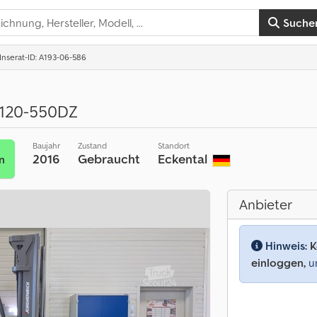
Suche
Inserat-ID: A193-06-586
120-550DZ
Baujahr
Zustand
Standort
2016
Gebraucht
Eckental
n
Anbieter
Hinweis:
K
einloggen,
um