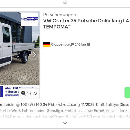
che Handbremse, Comfort-Sitz, Betriebsstundenzähler, hydraulische Lenk
Pritschenwagen
VW
Crafter 35 Pritsche DoKa lang L
TEMPOMAT
Cloppenburg
246 km
1
/
22
km
, Leistung:
103 kW (140,04 PS)
, Erstzulassung:
11/2025
, Kraftstofftyp:
Diese
 Farbe:
Weiß
, Fahrerkabine:
Sonstige
, Emissionsklasse:
Euro6
, Anzahl der Si
e:
2.040 mm
, Laderaumhöhe:
400 mm
, Bauhöhe:
2.321 mm
, Arbeitsbreite:
2
sprogramm (ESP), Gebrauchtwagengarantie, Klimaanlage, Rußfilter, Temp
antie 5 Jahre bis 250 000 KM AHK bis 3.5 to (gegen Aufpreis)Klimaanlage Cl