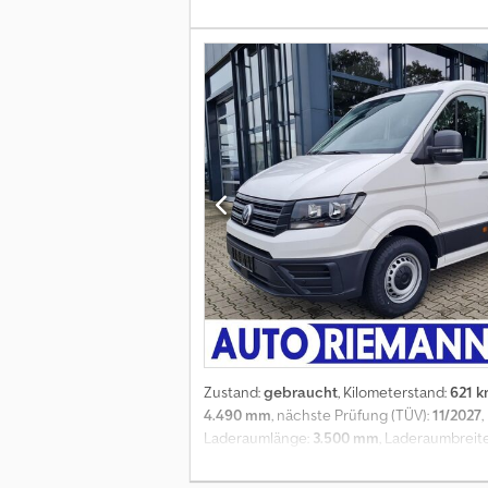
Steuerhebel, 1-Pedal Bedienung, elektris
Csdpfxsxzk Eqs Ah Deha
Zustand:
gebraucht
, Kilometerstand:
621 
4.490 mm
, nächste Prüfung (TÜV):
11/2027
,
Laderaumlänge:
3.500 mm
, Laderaumbreit
Bordcomputer, Elektronisches Stabilität
Wegfahrsperre, Zentralverriegelung
, Gar