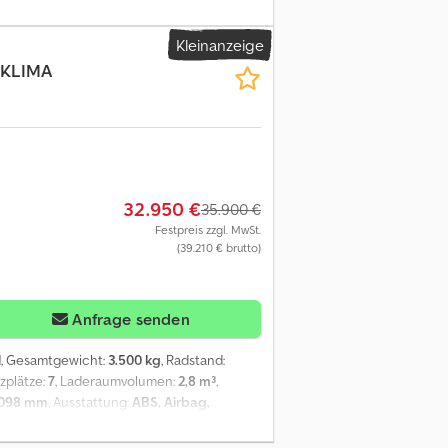
ung Beschreibung: Durchsicht und UVV neu
Kleinanzeige
4 KLIMA
32.950 €
35.900 €
Festpreis zzgl. MwSt.
(39.210 € brutto)
Anfrage senden
l
, Gesamtgewicht:
3.500 kg
, Radstand:
tzplätze:
7
, Laderaumvolumen:
2,8 m³
,
.098 mm
, Ausstattung:
ABS, Airbag,
omat, Traktionskontrolle,
imatic (Fahrerhaus), Zentralverriegelung