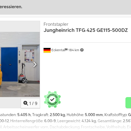
eressieren.
Frontstapler
Jungheinrich
TFG 425 GE115-500DZ
Eckental
184 km
1
/
9
bsstunden:
5.405 h
, Tragkraft:
2.500 kg
, Hubhöhe:
5.000 mm
, Kraftstofftyp:
G
00-12
, Hinterreifengröße:
6.00-9
, Leergewicht:
4.124 kg
, Gesamtlänge:
2.5
til, Arbeitsscheinwerfer vorn, Dachabdeckung, Frontscheibe, Vollfreihub,