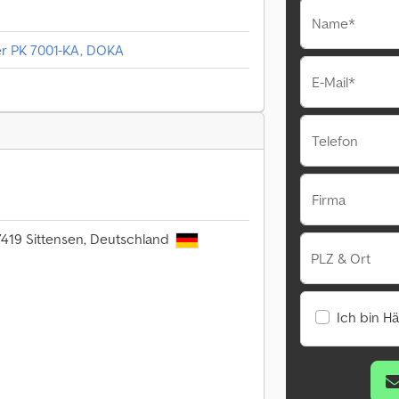
Name*
er PK 7001-KA, DOKA
E-Mail*
Telefon
Firma
27419 Sittensen, Deutschland
PLZ & Ort
Ich bin H