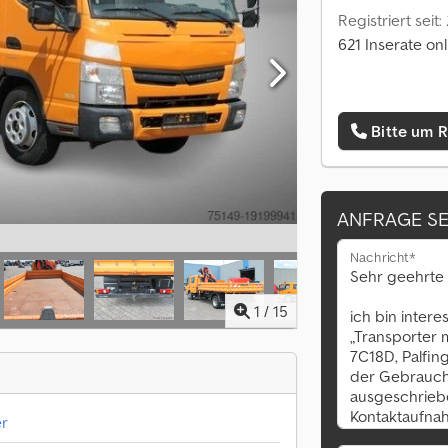
Registriert seit:
621 Inserate onl
Bitte um 
ANFRAGE S
Nachricht*
1
/
15
er