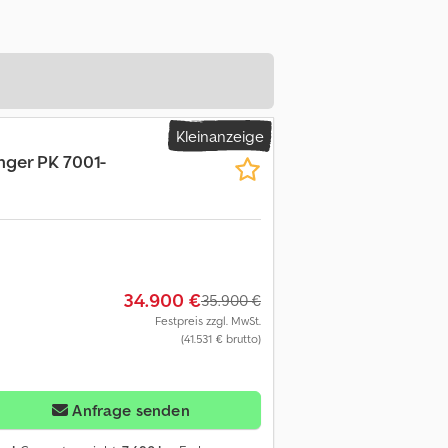
Kleinanzeige
nger PK 7001-
34.900 €
35.900 €
Festpreis zzgl. MwSt.
(41.531 € brutto)
Anfrage senden