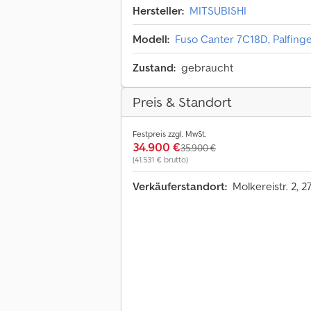
Hersteller:
MITSUBISHI
Modell:
Fuso Canter 7C18D, Palfing
Zustand:
gebraucht
Preis & Standort
Festpreis zzgl. MwSt.
34.900 €
35.900 €
(41.531 € brutto)
Verkäuferstandort:
Molkereistr. 2, 