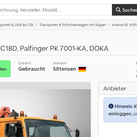
Suche
porter & LKW bis 7,5t
Transporter & Pritschenwagen mit Kipper
Inserat-ID: A19
C18D, Palfinger PK 7001-KA, DOKA
Zustand
Standort
Gebraucht
Sittensen
den
Anbieter
Hinweis:
K
einloggen,
um