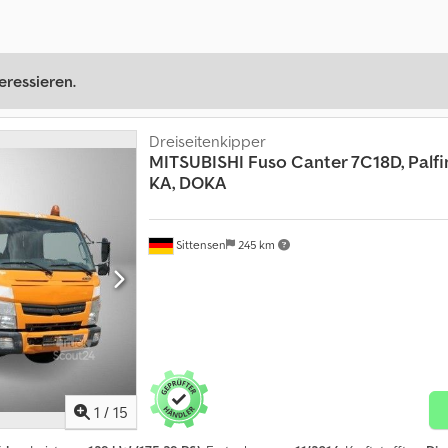
eressieren.
Dreiseitenkipper
MITSUBISHI
Fuso Canter 7C18D, Palfi
KA, DOKA
Sittensen
245 km
1
/
15