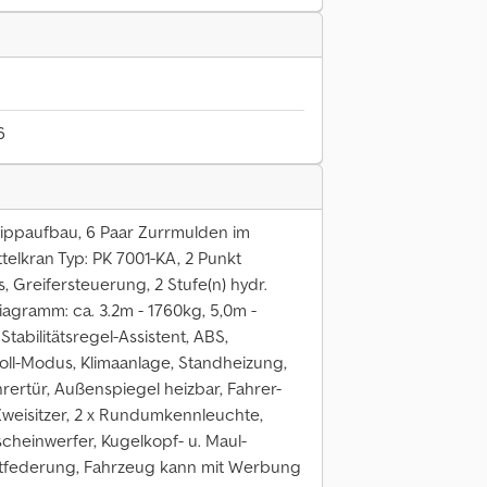
6
Kippaufbau, 6 Paar Zurrmulden im
elkran Typ: PK 7001-KA, 2 Punkt
s, Greifersteuerung, 2 Stufe(n) hydr.
iagramm: ca. 3.2m - 1760kg, 5,0m -
tabilitätsregel-Assistent, ABS,
oll-Modus, Klimaanlage, Standheizung,
hrertür, Außenspiegel heizbar, Fahrer-
Zweisitzer, 2 x Rundumkennleuchte,
cheinwerfer, Kugelkopf- u. Maul-
ttfederung, Fahrzeug kann mit Werbung