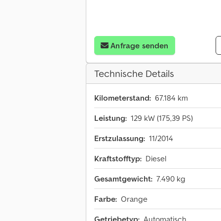
Anfrage senden
Technische Details
Kilometerstand:
67.184 km
Leistung:
129 kW (175,39 PS)
Erstzulassung:
11/2014
Kraftstofftyp:
Diesel
Gesamtgewicht:
7.490 kg
Farbe:
Orange
Getriebetyp:
Automatisch