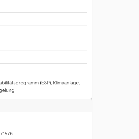
abilitätsprogramm (ESP), Klimaanlage,
egelung
M71576