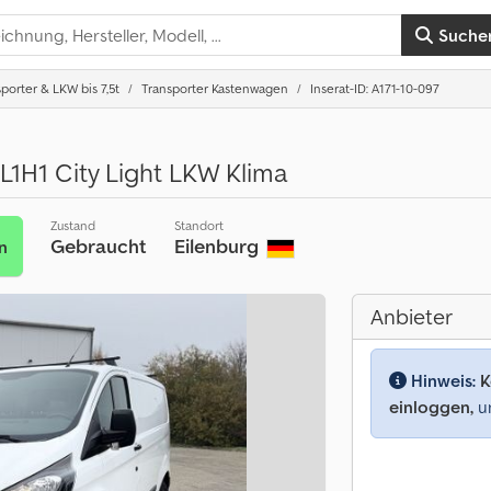
Suche
porter & LKW bis 7,5t
Transporter Kastenwagen
Inserat-ID: A171-10-097
L1H1 City Light LKW Klima
Zustand
Standort
Gebraucht
Eilenburg
n
Anbieter
Hinweis:
K
einloggen,
um