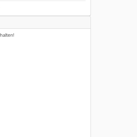
6
halten!