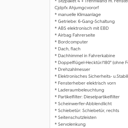
* Sitzpaket 4 + Trennwand m. Fenste
Cjdpfx Ahjumgcvororf
* manuelle Klimaanlage
* Getriebe: 6-Gang-Schaltung
* ABS elektronisch mit EBD
* Airbag Fahrerseite
* Bordcomputer
* Dach, flach
* Dachhimmel in Fahrerkabine
* Doppelflügel-Hecktür/180° (ohne F
* Drehzahlmesser
* Elektronisches Sicherheits- u.Stabili
* Fensterheber elektrisch vorn
* Laderaumbeleuchtung
* Partikelfilter: Dieselpartikelfilter
* Scheinwerfer-Abblendlicht
* Schiebetür: Schiebetür, rechts
* Seitenschutzleisten
* Servolenkung