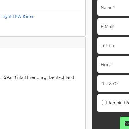
Name*
y Light LKW Klima
E-Mail*
Telefon
Firma
. 59a, 04838 Eilenburg, Deutschland
PLZ & Ort
Ich bin H