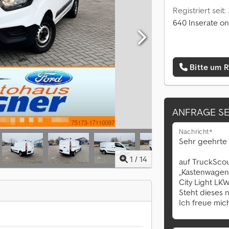
Registriert seit
640 Inserate on
Bitte um 
ANFRAGE S
Nachricht*
1
/
14