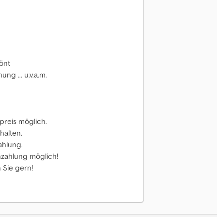
önt
ng ... u.v.a.m.
reis möglich.
halten.
ahlung.
nzahlung möglich!
 Sie gern!