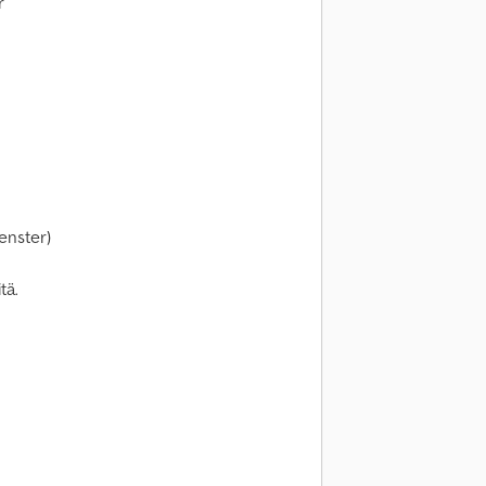
r
enster)
tä.