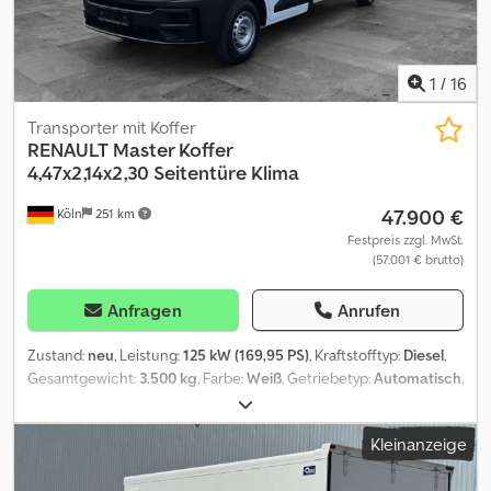
1
/
16
Transporter mit Koffer
RENAULT
Master Koffer
4,47x2,14x2,30 Seitentüre Klima
47.900 €
Köln
251 km
Festpreis zzgl. MwSt.
(57.001 € brutto)
Anfragen
Anrufen
Zustand:
neu
, Leistung:
125 kW (169,95 PS)
, Kraftstofftyp:
Diesel
,
Gesamtgewicht:
3.500 kg
, Farbe:
Weiß
, Getriebetyp:
Automatisch
,
Anzahl der Sitzplätze:
3
, Laderaumlänge:
4.470 mm
,
Laderaumbreite:
2.140 mm
, Laderaumhöhe:
2.300 mm
, Baujahr:
Kleinanzeige
2026
, Ausstattung:
ABS, Elektronisches Stabilitätsprogramm
(ESP), Klimaanlage, Ladebordwand
, * Neufahrzeug mit