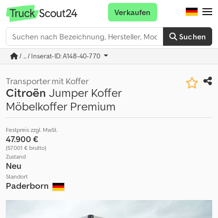
Verkaufen
Suchen
/ ... / Inserat-ID: A148-40-770
Transporter mit Koffer
Citroën
Jumper Koffer
Möbelkoffer Premium
Festpreis zzgl. MwSt.
47.900 €
(57.001 € brutto)
Zustand
Neu
Standort
Paderborn