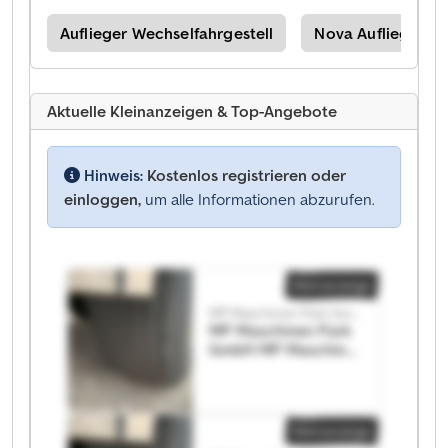
ell
Auflieger Wechselfahrgestell
Nova Auflieger We
Aktuelle Kleinanzeigen & Top-Angebote
Hinweis:
Kostenlos registrieren oder
einloggen,
um alle Informationen abzurufen.
Kleinanzeige
MP Maschinen Park GmbH
MP Maschinen Park
GmbH MP Maschinen
Park GmbH
Kleinanzeige