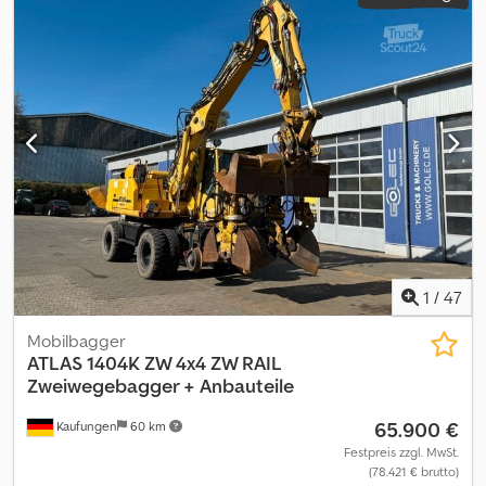
1
/
47
Mobilbagger
ATLAS
1404K ZW 4x4 ZW RAIL
Zweiwegebagger + Anbauteile
65.900 €
Kaufungen
60 km
Festpreis zzgl. MwSt.
(78.421 € brutto)