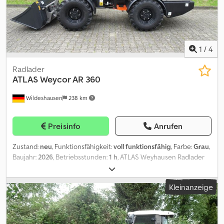
1
/
4
Radlader
ATLAS
Weycor AR 360
Wildeshausen
238 km
Preisinfo
Anrufen
Zustand:
neu
, Funktionsfähigkeit:
voll funktionsfähig
, Farbe:
Grau
,
Baujahr:
2026
, Betriebsstunden:
1 h
, ATLAS Weyhausen Radlader
AR360 First Edition P-kinematik langes Hubwerk - EURO
Schnellwechsler Technische Daten Maschinengewicht 2700 kg
Kleinanzeige
Motor: Fabrikat Kubota D 1803-CR Leistung 28 kW (38PS) bei 2700
U/min Hubraum 1826 ccm Zylinderzahl 3 in Reihe Bauart
wassergekühlt Dsdpfxszr Hf Uo Amlekr Abgasstufe EU Stufe V
Zusatzausstattung: inkl. Palettengabel 1200mm inkl.