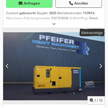
Anfragen
Anrufen
Zustand:
gebraucht
, Baujahr:
2023
, Betriebsstunden:
11.093 h
,
Maschinen-/Fahrzeugnummer:
ESF372658
, Kraftstofftyp:
Diesel
,
Leistung:
32 kW (43,51 PS)
, Motorenhersteller:
Kubota
,
Verwendungszweck: Bauwesen Leergewicht: 1.039 kg
Kleinanzeige
Generatorleistung: 40 kVA Dkodpfsza Rxiex Amlsr Abmessungen
des Laderaums: 245 x 110 x 148 cm Wenden Sie sich an PFEIFER
GROUP, um weitere Informationen zu erhalten.
1
/
15