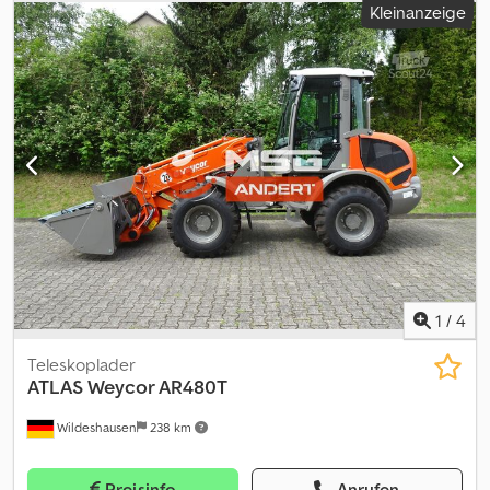
Kleinanzeige
1
/
4
Teleskoplader
ATLAS
Weycor AR480T
Wildeshausen
238 km
Preisinfo
Anrufen