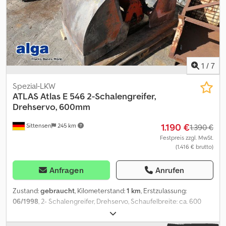
1
/
7
Spezial-LKW
ATLAS
Atlas E 546 2-Schalengreifer,
Drehservo, 600mm
1.190 €
Sittensen
245 km
1.390 €
Festpreis zzgl. MwSt.
(1.416 € brutto)
Anfragen
Anrufen
Zustand:
gebraucht
, Kilometerstand:
1 km
, Erstzulassung:
06/1998
, 2- Schalengreifer, Drehservo, Schaufelbreite: ca. 600
mm, Inhalt 300 Liter, Gewicht 280 kg Dkjdpfx Aowkcg Iemlor
PA1496