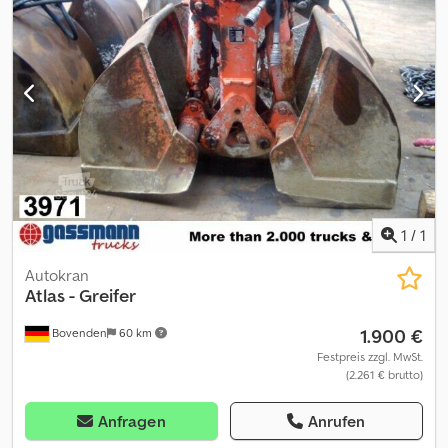
202 bar knickarm Irrtümer vorbehalten.
1
/
1
Autokran
Atlas
- Greifer
1.900 €
Bovenden
60 km
Festpreis zzgl. MwSt.
(2.261 € brutto)
Anfragen
Anrufen