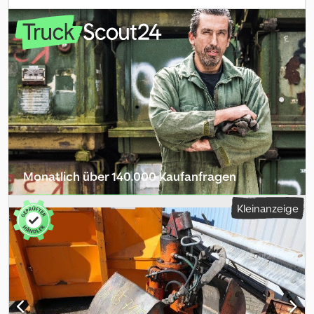
Bundesweite Anlieferung gegen Aufpreis möglich. Irrtümer und
Zwischenverkauf vorbehalten. Gerne nehmen wir Ihr Fahrzeug in
Zahlung. Finanzierung / Leasing auch ohne Anzahlung möglich!
Sie haben noch Fragen? Wir beraten Sie gern!
Monatlich über 140.000 Kaufanfragen
Händlerpaket auswählen
Kleinanzeige