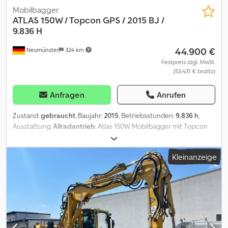
Mobilbagger
ATLAS
150W / Topcon GPS / 2015 BJ /
9.836 H
44.900 €
Neumünster
324 km
Festpreis zzgl. MwSt.
(53.431 € brutto)
Anfragen
Anrufen
Zustand:
gebraucht
, Baujahr:
2015
, Betriebsstunden:
9.836 h
,
Ausstattung:
Allradantrieb
, Atlas 150W Mobilbagger mit Topcon
GPS ! ----* Hersteller: Atlas * Typ: 150W * Baujahr: 2015 *
Abgelesene Betriebsstunden: ca. 9.836 * Inkl. Topcon GPS System
Kleinanzeige
* Inkl. Grabenräumlöffel * Mit Schnellwechsler * Deutsche
Maschine, 1. Hand * Rück + Seitenkamera * Guter Zustand *
Weitere Fotos + Video auf Anfrage (Whats APP Erik) * Preis: 44.900
Euro, netto + 19% MwSt. ----For more question please call: Dsdpfx
Amsztlinoljkr Erik Kortum: Whats App Alle Angaben ohne Gewähr
und Garantie, Irrtümer und Zwischenverkauf vorbehalten.