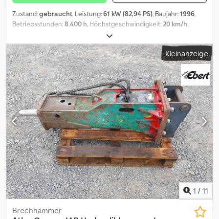
Zustand:
gebraucht
, Leistung:
61 kW (82,94 PS)
, Baujahr:
1996
,
Betriebsstunden:
8.400 h
, Höchstgeschwindigkeit:
20 km/h
,
Ausstattung:
Kabine
, Betriebsstunden:8400,
Knicklenkung_____inkl. Schaufel und Palettengabel, Motor ca.
Kleinanzeige
4000h,Lagerort:Kunde Dsdszr Ta Espfx Amlokr
1
/
11
Brechhammer