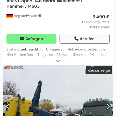
Atlas Copco
JAB Hydraulikhammer /
Hammer / MS03
3.490 €
Burghaun
73 km
Festpreis zzgl. MwSt.
(4.153 € brutto)
Anfragen
Anrufen
Zustand:
gebraucht
, Für Anfragen zum Anbaugerät betreut Sie
Herr Herden (unter Tel. gerne. JAB Hydraulikhammer / Hammer /
MS03 / lagernd & sofort verfügbar Preis: 3.490,00 € netto / 4.153,10
€ brutto - Gewicht (kg): 336 - Länge mit Meißel (mm): 1.500 -
Kleinanzeige
Meisseldurchmesser (mm): 70 Ausstattung: - inkl. MS03
Adapterplatte Viele weitere Adapterplatten (MS01 / MS03 / MS08
/ CW05 / CW10 / CW20 / OQ65 / OQ70/55 / usw...) lagernd und
sofort verfügbar. In unserem Lager haben wir eine sehr große
Auswahl von verschiedenen Anbaugeräten, die sofort verfügbar
sind! Herr Herden (Tel. betreut Sie gerne. Auf Wunsch
unterbreiten wir Ihnen auch gerne ein Finanzierungsangebot.
Wir sind offizieller Magni Teleskoplader Vertriebs- und
Servicepartner. Wir sind offizieller Gierking GMT Vertriebs- und