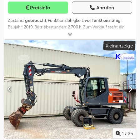
Preisinfo
Anrufen
Zustand:
gebraucht
, Funktionsfähigkeit:
voll funktionsfähig
,
Baujahr:
2019
, Betriebsstunden:
2.700 h
, Zum Verkauf steht ein
ATLAS 165 WSR mit folgenden Informationen: - Baujahr /
Erstzulassung = 2019 - Betriebsstunden / Laufleistung = 2700h -
Kleinanzeige
Schnellwechsler MS10 - inkl 1. Tieflöffel - Servicegepflegt mit 1.
Vorbesitzer - Kaliberbereifung Dksdpfx Amjzr Hfhsler - gute
Ausstattung mit allen Steuerkreisen - in gutem gebrauchten
Zustand
1
/
25