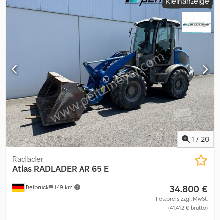
Kleinanzeige
N Hopfx Amljkr * Angaben ohne Gewähr und Zwischenverkauf
vorbehalten.
1
/
20
Radlader
Atlas
RADLADER AR 65 E
34.800 €
Delbrück
149 km
Festpreis zzgl. MwSt.
(41.412 € brutto)