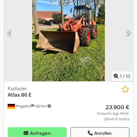
Heinhuis are applicable to all adverts, offers and quotations by
Heinhuis, all agreements entered into by Heinhuis and the
negotiations preceding them. By any form of response you
accept the applicability of the General Terms and Conditions of
Heinhuis and you declare that you have taken note of these
General Terms and Conditions. Our prices are export netto
prices. = Weitere Informationen = Baujahr: 2016 Antrieb: Rad
Leergewicht: 12.150 kg CE-Kennzeichnung: ja =
Firmeninformationen = Für mehr Informationen:
1
/
10
Radlader
Atlas
86 E
23.900 €
Pragsdorf
332 km
Festpreis zzgl. MwSt.
(28.441 € brutto)
Anfragen
Anrufen