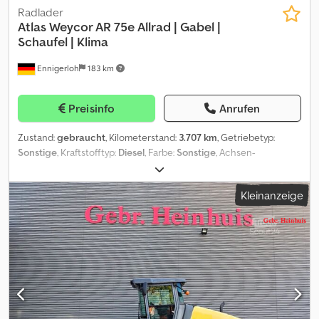
Radlader
Atlas
Weycor AR 75e Allrad | Gabel |
Schaufel | Klima
Ennigerloh
183 km
Preisinfo
Anrufen
Zustand:
gebraucht
, Kilometerstand:
3.707 km
, Getriebetyp:
Sonstige
, Kraftstofftyp:
Diesel
, Farbe:
Sonstige
, Achsen-
Konfiguration:
4x4
, Erstzulassung:
06/2019
, Emissionsklasse:
keine
,
Federung:
Sonstige
, Betriebsstunden:
3.700 h
, Fahrerkabine:
Kleinanzeige
Sonstige
, Kraftstoff:
Diesel
, Ausstattung:
Ausziehbare Gabel,
Kabine, Klimaanlage
, Ansprechpartner Verkauf: Frank Rau /
Russian / English / German - Bachar Ibrahim / Arabic / English /
German - Zulassungsservice, HU/SP/UVV, Überführung zum Hafen
4 x 4, Diesel, feste Anhängerkupplung, Klimaanlage, Original
Dedpfx Amjyupp Njlokr Extras in der Ausstattung Fahrbereit, Video
Aufbautyp: Atlas Weycor AR 75e 2019 Allrad Gabel Schaufel Klima
Irrtümer vorbehalten.