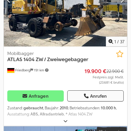
1
/
37
Mobilbagger
ATLAS
1404 ZW / Zweiwegebagger
19.900 €
Friedberg
151 km
22.900 €
Festpreis zzgl. MwSt.
(23.681 € brutto)
Anfragen
Anrufen
Zustand:
gebraucht
, Baujahr:
2010
, Betriebsstunden:
10.000 h
,
Ausstattung:
ABS, Allradantrieb
, * Atlas 1404 ZW
Zweiwegebagger * Bj: 2010 * Bst: 10.000 h * hydr. Pratzen *
Rückfahrkamera * mehr Bilder und Videos per Whatsapp Dsdszf T