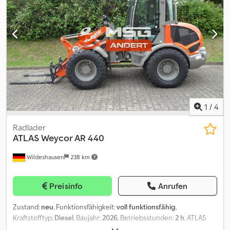
Univeralschaufel 1400mm Zwischenverkauf der vorrätigen
Neumaschine Baujahr 2026 vorbehalten. Druckfehler
vorbehalten.
1
/
4
Radlader
ATLAS
Weycor AR 440
Wildeshausen
238 km
Preisinfo
Anrufen
Zustand:
neu
, Funktionsfähigkeit:
voll funktionsfähig
,
Kraftstofftyp:
Diesel
, Baujahr:
2026
, Betriebsstunden:
2 h
, ATLAS
Weyhausen Radlader AR440 Technische Daten