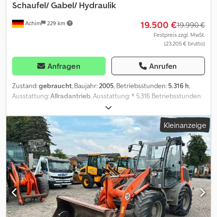
Schaufel/ Gabel/ Hydraulik
19.500 €
Achim
229 km
19.990 €
Festpreis zzgl. MwSt.
(23.205 € brutto)
Anfragen
Anrufen
Zustand:
gebraucht
, Baujahr:
2005
, Betriebsstunden:
5.316 h
,
Ausstattung:
Allradantrieb
, Ausstattung: * 5.316 Betriebsstunden
* Motorleistung 53,5 kw * 20 KM/H Dodpjx Rfbzsfx Amljkr *
hydraulische Anschlüsse * Zusatzscheinwerfer * Rundumleuchte
Kleinanzeige
* Schnellwechsler Sonstiges: * 1 Vorbesitzer * deutsche
Erstauslieferung * Baujahr 2005 * Dienstgewicht 5.975 kg *
Gesamtgewicht 6.500 kg * Bremse hat Fehlermeldung Seit 1972
Ihr zuverlässiger Partner rundum das Automobil/Nutzfahrzeug in
28832 Achim am Bremer Kreuz. Das NutzfahrzeugZentrum
Behnke hält ständig ca. 200 Fahrzeuge aus den Bereichen
Transporter, Nutzfahrzeuge sowie Baumaschinen ! Wir bieten
Ihnen laufend attraktive Finanzierungsmöglichkeiten zu
günstigen Sonderkonditionen. Bei Interesse erstellen wir Ihnen