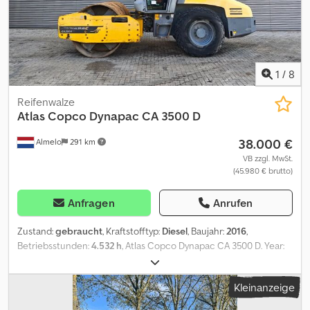
1
/
8
Reifenwalze
Atlas Copco
Dynapac CA 3500 D
38.000 €
Almelo
291 km
VB zzgl. MwSt.
(45.980 € brutto)
Anfragen
Anrufen
Zustand:
gebraucht
, Kraftstofftyp:
Diesel
, Baujahr:
2016
,
Betriebsstunden:
4.532 h
, Atlas Copco Dynapac CA 3500 D. Year:
2016. Hours: 4532. Dodszrwmcepfx Amlokr Weight: 12.150 kg. max
weight: 15.600 kg. CE Machine. 119 KW. Roller width: 2130 mm.
Kleinanzeige
Vibration. Camera. Joystick. Airconditioning. Tyres: 23.1-26 70%. NL
Machine! ID NR: 296. The General Terms and Conditions of