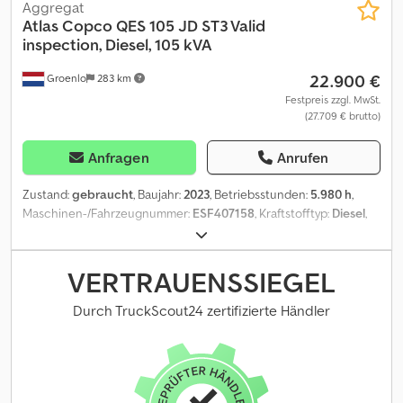
Aggregat
Atlas Copco
QES 105 JD ST3 Valid
inspection, Diesel, 105 kVA
22.900 €
Groenlo
283 km
Festpreis zzgl. MwSt.
(27.709 € brutto)
Anfragen
Anrufen
Zustand:
gebraucht
, Baujahr:
2023
, Betriebsstunden:
5.980 h
,
Maschinen-/Fahrzeugnummer:
ESF407158
, Kraftstofftyp:
Diesel
,
Leistung:
80 kW (108,77 PS)
, Motorenhersteller:
John Deere
,
Verwendungszweck: Bauwesen Dkedpfx Amsy N Ngfjlsr
Leergewicht: 2.075 kg Generatorleistung: 105 kVA Abmessungen
VERTRAUENSSIEGEL
des Laderaums: 290 x 115 x 171 cm Wenden Sie sich an PFEIFER
GROUP, um weitere Informationen zu erhalten.
Durch TruckScout24 zertifizierte Händler