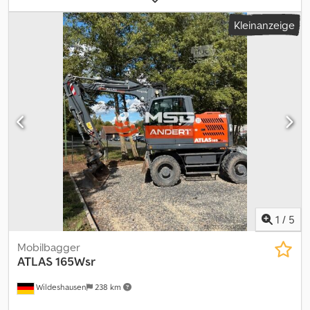
Maschinengewicht 5450 kg Dksdpjzr Hfzsfx Amljr Motor: Fabrikat:
Kleinanzeige
Deutz Dieselmotor TD 2.9 L4 Leistung: 55,4 kW (75,3 PS) bei 2200
U/min Max. Drehmoment: 260 Nm bei 1600 U/min Hubraum: 2920
cm³ Zylinderzahl: 4 in Reihe Bauart: wassergekühlt Abgasstufe: EU
Stufe V Abgasreinigungssystem: DOC & Dieselpartikelfilter (DPF)
Zusatzausstattung: Vorbereitung für Anbau Rundumleuchte inkl.
Kabelsatz, Abschalter und Steckdose Vorbereitung für
Radioeinbau komplett, ohne Radio, inkl. Lautsprecher und
Antenne Schaufelstandsanzeige per Stange auf dem Hubwerk
Lenksäule, höhenverstellbar Rückenlehne mit Kopfstütze (nur für
Standard und SEA0011) inkl. Palettengabel 1250mm inkl.
Ladeschaufel 2050mm Zwischenverkauf der vorrätigen
Neumaschine Baujahr 2026 vorbehalten. Druckfehler
vorbehalten.
1
/
5
Mobilbagger
ATLAS
165Wsr
Wildeshausen
238 km