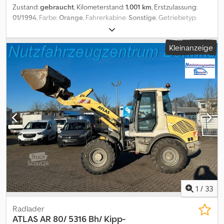
Zustand:
gebraucht
, Kilometerstand:
1.001 km
, Erstzulassung:
01/1994
, Farbe:
Orange
, Fahrerkabine:
Sonstige
, Getriebetyp:
Sonstige
, Baujahr:
1994
, Fahrzeugstandort: Bovenden, Aufbau:
Greifer ca. 250 Liter Inhalt.Breite 500mm,Tiefe 450mm mit
Kleinanzeige
Drehservo und Zähne. ZUBEHÖRANGABEN OHNE GEWÄHR,
Änderungen, Zwischenverkauf und Irrtümer vorbehalten! Djdpfx
Amoi Rqmvjlokr - .
1
/
33
Radlader
ATLAS
AR 80/ 5316 Bh/ Kipp-