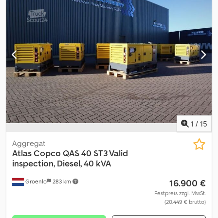
(50 PS) Motormarke: Yanmar CE-Kennzeichnung: ja Zahl der
Eigentümer: 1 Allgemeiner Zustand: gut Technischer Zustand: gut
Optischer Zustand: gut Wenden Sie sich an Philip Müller , , p-), um
weitere Informationen zu erhalten.----Information in English
Technical information Power: 37 kW (50 HP) Type of fuel: Diesel
Make of engine: Yanmar Functional CE mark: yes History Number
of owners: 1 Condition General condition: good Technical
condition: good Visual appearance: good Other information
Rental currency: EUR Additional information Please contact Philip
Müller , , p-) for more information
1
/
15
Aggregat
Atlas Copco
QAS 40 ST3 Valid
inspection, Diesel, 40 kVA
16.900 €
Groenlo
283 km
Festpreis zzgl. MwSt.
(20.449 € brutto)