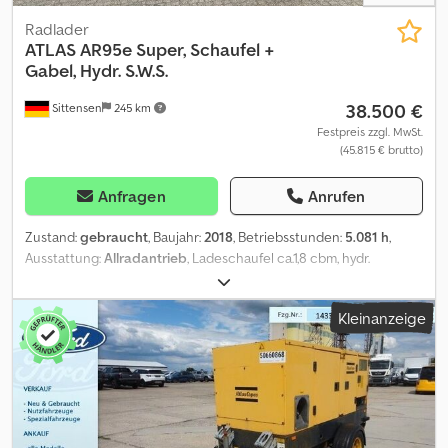
Polnisch, Ukrainisch, Russisch, Bulgarisch. ----.
Radlader
ATLAS
AR95e Super, Schaufel +
Gabel, Hydr. S.W.S.
38.500 €
Sittensen
245 km
Festpreis zzgl. MwSt.
(45.815 € brutto)
Anfragen
Anrufen
Zustand:
gebraucht
, Baujahr:
2018
, Betriebsstunden:
5.081 h
,
Ausstattung:
Allradantrieb
, Ladeschaufel ca.1,8 cbm, hydr.
Schnellwechselsystem, Palettengabel, guter Zustand, Fahrzeug
kann mit Werbung beklebt und/oder beschriftet sein SI86211
Kleinanzeige
Dkodpfoxb Id Rsx Amlsr Unser Angebot ist generell ohne neue
TÜV-Abnahme. Falls neue TÜV-Abnahme erwünscht, unterbreiten
wir Ihnen gerne ein Angebot unserer Partnerwerkstätten!
Fahrzeug kann mit Werbung beklebt und/oder beschriftet sein.
Es gelten unsere allgemeinen Liefer- und Zahlungsbedingungen.
Gerne erstellen wir Ihnen für dieses Objekt ein Finanzierungs-
oder Leasingangebot. Bitte sprechen Sie uns an!