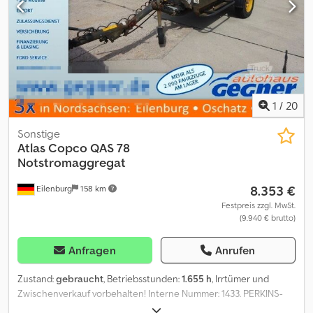
1
/
20
Sonstige
Atlas Copco
QAS 78
Notstromaggregat
8.353 €
Eilenburg
158 km
Festpreis zzgl. MwSt.
(9.940 € brutto)
Anfragen
Anrufen
Zustand:
gebraucht
, Betriebsstunden:
1.655 h
, Irrtümer und
Zwischenverkauf vorbehalten! Interne Nummer: 1433. PERKINS-
Motor Das Fahrzeug ist unaufbereitet! Dsdpfezp Avkjx Amlokr