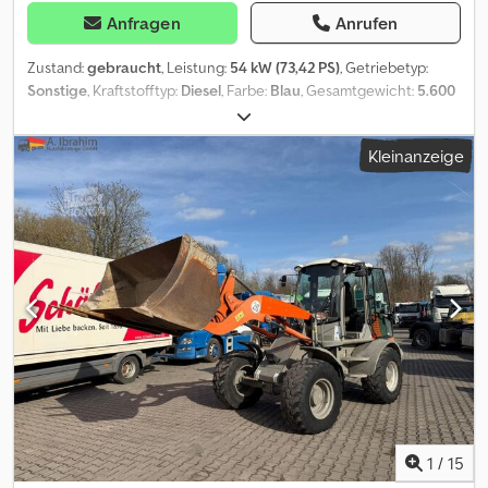
Anfragen
Anrufen
Zustand:
gebraucht
, Leistung:
54 kW (73,42 PS)
, Getriebetyp:
Sonstige
, Kraftstofftyp:
Diesel
, Farbe:
Blau
, Gesamtgewicht:
5.600
kg
, Leergewicht:
4.800 kg
, Betriebsgewicht:
5.150 kg
, maximales
Ladegewicht:
800 kg
, Reifengröße:
400 / 70 R 20
, Achsen-
Kleinanzeige
Konfiguration:
2 Achsen
, Anzahl der Sitzplätze:
1
, Erstzulassung:
02/2016
, Emissionsklasse:
keine
, Federung:
Sonstige
,
Betriebsstunden:
2.232 h
, Vorderreifengröße:
400 / 70 R 20
,
Hinterreifengröße:
400 / 70 R 20
, Fahrerkabine:
Fahrerhaus
,
Radstand:
2.000 mm
, Ausstattung:
Allradantrieb, Standard-
Schaufel
, Grundfarbe: blau, Diesel Extras in der Ausstattung
Dksdpfozhmm Rjx Amljr Allradantrieb, Schnellwechseleinrichtung,
Standardschaufel, Nutzlast(kg):800 Aufbautyp: Atlas AR 65 E
Radlader aus 1. Hand, Baujahr 02.2016, Betr. Std. abgelesen 2.232 h,
20 km/h Zulassung, 4 Zylinder Deutz Dieselmotor mit 54 KW / 73
PS, Schnellwechsler, Standard Schaufel 2.065 mm breit, 0,95 m³,
Palettengabel
1
/
15