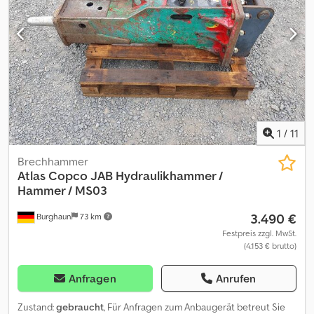
1
/
11
Brechhammer
Atlas Copco
JAB Hydraulikhammer /
Hammer / MS03
3.490 €
Burghaun
73 km
Festpreis zzgl. MwSt.
(4.153 € brutto)
Anfragen
Anrufen
Zustand:
gebraucht
, Für Anfragen zum Anbaugerät betreut Sie