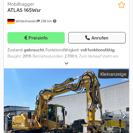
Mobilbagger
ATLAS
165Wsr
Wildeshausen
238 km
Preisinfo
Anrufen
Zustand:
gebraucht
, Funktionsfähigkeit:
voll funktionsfähig
,
Baujahr:
2019
, Betriebsstunden:
2.700 h
, Zum Verkauf steht ein
ATLAS 165 WSR mit folgenden Informationen: - Baujahr /
Erstzulassung = 2019 Crsdpfx Akszr Hfhjwsf - Betriebsstunden /
Kleinanzeige
Laufleistung = 2700h - Schnellwechsler MS10 - inkl 1. Tieflöffel -
Servicegepflegt mit 1. Vorbesitzer - Kaliberbereifung - gute
Ausstattung mit allen Steuerkreisen - in gutem gebrauchten
Zustand