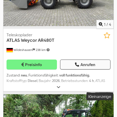
1
/
4
Teleskoplader
ATLAS
Weycor AR480T
Wildeshausen
238 km
Preisinfo
Anrufen
Zustand:
neu
, Funktionsfähigkeit:
voll funktionsfähig
,
Kraftstofftyp:
Diesel
, Baujahr:
2026
, Betriebsstunden:
4 h
, ATLAS
Weyhausen Radlader AR480T Technische Daten
Maschinengewicht 6000 kg Motor: Fabrikat: Deutz Dieselmotor
Kleinanzeige
TD 2.9 L4 Crsdpozr Hh Ajfx Akwof Leistung: 55,4 kW (75,3 PS) bei
2200 U/min Max. Drehmoment: 260 Nm bei 1600 U/min Hubraum:
2920 cm³ Zylinderzahl: 4 in Reihe Bauart: wassergekühlt
Abgasstufe : EU Stufe V Abgasreinigungssystem: DOC &