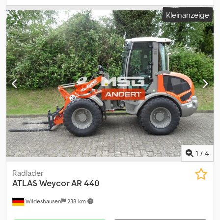
Schnellwechsler Technische Daten Maschinengewicht 2700 kg
Kleinanzeige
Motor: Fabrikat Kubota D 1803-CR Leistung 28 kW (38PS) bei 2700
U/min Hubraum 1826 ccm Zylinderzahl 3 in Reihe Bauart
wassergekühlt Abgasstufe EU Stufe V Codpfozr Hf Uox Akwsrf
Zusatzausstattung: inkl. Palettengabel 1200mm inkl.
Univeralschaufel 1400mm Zwischenverkauf der vorrätigen
Neumaschine Baujahr 2026 vorbehalten. Druckfehler
vorbehalten.
1
/
4
Radlader
ATLAS
Weycor AR 440
Wildeshausen
238 km