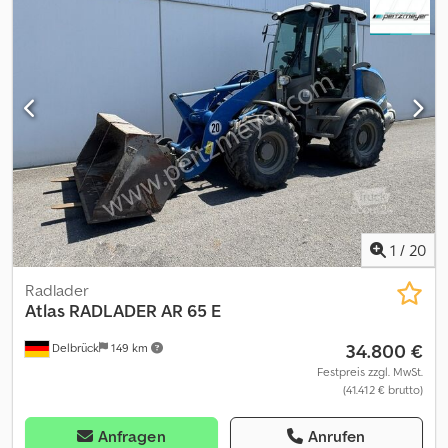
1
/
20
Radlader
Atlas
RADLADER AR 65 E
34.800 €
Delbrück
149 km
Festpreis zzgl. MwSt.
(41.412 € brutto)
Anfragen
Anrufen