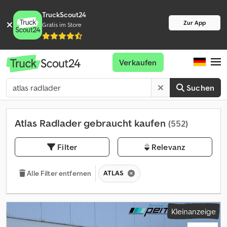
TruckScout24
Zur App
Gratis im Store
Verkaufen
Suchen
Atlas Radlader gebraucht kaufen
(552)
Filter
Relevanz
ATLAS
Alle Filter entfernen
Kleinanzeige