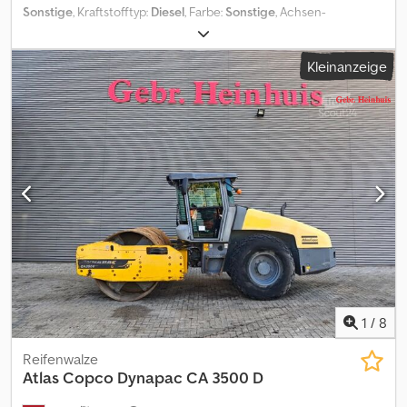
Sonstige
, Kraftstofftyp:
Diesel
, Farbe:
Sonstige
, Achsen-
Konfiguration:
4x4
, Erstzulassung:
06/2019
, Emissionsklasse:
keine
,
Federung:
Sonstige
, Betriebsstunden:
3.700 h
, Fahrerkabine:
Kleinanzeige
Sonstige
, Kraftstoff:
Diesel
, Ausstattung:
Ausziehbare Gabel,
Kabine, Klimaanlage
, Ansprechpartner Verkauf: Frank Rau /
Russian / English / German - Bachar Ibrahim / Arabic / English /
German - Zulassungsservice, HU/SP/UVV, Überführung zum Hafen
4 x 4, Diesel, feste Anhängerkupplung, Klimaanlage, Original Extras
in der Ausstattung Fahrbereit, Video Aufbautyp: Atlas Weycor AR
75e 2019 Allrad Gabel Schaufel Klima Cjdjyupp Nspfx Akwerf
Irrtümer vorbehalten.
1
/
8
Reifenwalze
Atlas Copco
Dynapac CA 3500 D