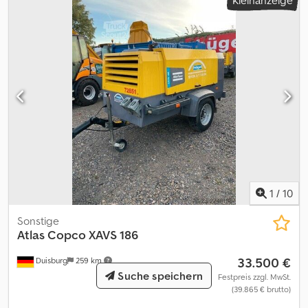
Generatorleistung: 105 kVA Codpfjy N Ngfex Akwerf Abmessungen
des Laderaums: 290 x 115 x 171 cm Wenden Sie sich an PFEIFER
GROUP, um weitere Informationen zu erhalten.
1
/
10
Sonstige
Atlas Copco
XAVS 186
33.500 €
Duisburg
259 km
Suche speichern
Festpreis zzgl. MwSt.
(39.865 € brutto)