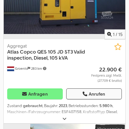
1
/
15
Aggregat
Atlas Copco
QES 105 JD ST3 Valid
inspection, Diesel, 105 kVA
22.900 €
Groenlo
283 km
Festpreis zzgl. MwSt.
(27.709 € brutto)
Anfragen
Anrufen
Zustand:
gebraucht
, Baujahr:
2023
, Betriebsstunden:
5.980 h
,
Maschinen-/Fahrzeugnummer:
ESF407158
, Kraftstofftyp:
Diesel
,
Leistung:
80 kW (108,77 PS)
, Motorenhersteller:
John Deere
,
Verwendungszweck: Bauwesen Leergewicht: 2.075 kg
Kleinanzeige