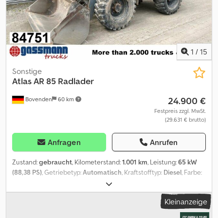
good Visual appearance: good Other information Rental
currency: EUR Cedpfx Aozq Twnskwerf Additional information
Please contact Philip Müller , , p-) for more information
1
/
15
Sonstige
Atlas
AR 85 Radlader
24.900 €
Bovenden
60 km
Festpreis zzgl. MwSt.
(29.631 € brutto)
Anfragen
Anrufen
Zustand:
gebraucht
, Kilometerstand:
1.001 km
, Leistung:
65 kW
(88,38 PS)
, Getriebetyp:
Automatisch
, Kraftstofftyp:
Diesel
, Farbe:
Orange
, Gesamtgewicht:
7.400 kg
, Leergewicht:
6.700 kg
,
Achsen-Konfiguration:
4x4
, Anzahl der Sitzplätze:
1
, Erstzulassung:
Kleinanzeige
01/2006
, Baujahr:
2006
, Betriebsstunden:
7.975 h
,
Vorderreifengröße:
405/70-24
, Hinterreifengröße:
405/70-24
,