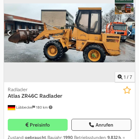
Fahrerkabine:
Sonstige
, Radstand:
2.270 mm
, Ausstattung:
Allradantrieb, Standard-Schaufel, Zusatzscheinwerfer
,
Fahrzeugstandort: Bovenden, Heckfenster, Arbeitsscheinwerfer
Radstand: 2270 mm Deutz Dieselmotor Typ 5F4L 2011,
Verladelänge ca. 5700mm! Höhe 3850mm Ca. 7.975
Betriebsstunden! Verschiedenes Zubehör (Hochkippschaufel,
Palettengabel, Schaufelseperator) gegen Aufpreis erhältlich! MB-
HDS 214 Schaufelseperator für 8.900,- EUR Aufpreis, siehe -8578-!
ZUBEHÖRANGABEN OHNE GEWÄHR, Änderungen,
Zwischenverkauf und Irrtümer vorbehalten! Csdpfxsvhiq Aj
Akworf - .
1
/
7
Radlader
Atlas
ZR46C Radlader
Lübbecke
180 km
Preisinfo
Anrufen
Zustand:
gebraucht
, Baujahr:
1990
, Betriebsstunden:
9.832 h
, =