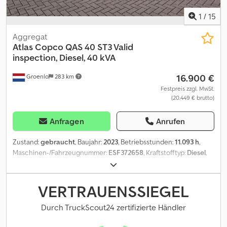
1
/
15
Aggregat
Atlas Copco
QAS 40 ST3 Valid
inspection, Diesel, 40 kVA
16.900 €
Groenlo
283 km
Festpreis zzgl. MwSt.
(20.449 € brutto)
Anfragen
Anrufen
Zustand:
gebraucht
, Baujahr:
2023
, Betriebsstunden:
11.093 h
,
Maschinen-/Fahrzeugnummer:
ESF372658
, Kraftstofftyp:
Diesel
,
Leistung:
32 kW (43,51 PS)
, Motorenhersteller:
Kubota
,
Verwendungszweck: Bauwesen Leergewicht: 1.039 kg
Generatorleistung: 40 kVA Abmessungen des Laderaums: 245 x
VERTRAUENSSIEGEL
110 x 148 cm Wenden Sie sich an PFEIFER GROUP, um weitere
Informationen zu erhalten. Credpfxjza Rxis Akwof
Durch TruckScout24 zertifizierte Händler