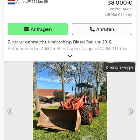
38.000 €
Almelo
291 km
VB zzgl. MwSt.
(45.980 € brutto)
Anfragen
Anrufen
Zustand:
gebraucht
, Kraftstofftyp:
Diesel
, Baujahr:
2016
,
Betriebsstunden:
4.532 h
, Atlas Copco Dynapac CA 3500 D. Year:
2016. Hours: 4532. Weight: 12.150 kg. max weight: 15.600 kg.
Codjzrwmcopfx Akwsrf CE Machine. 119 KW. Roller width: 2130 mm.
Kleinanzeige
Vibration. Camera. Joystick. Airconditioning. Tyres: 23.1-26 70%. NL
Machine! ID NR: 296. The General Terms and Conditions of
Heinhuis are applicable to all adverts, offers and quotations by
Heinhuis, all agreements entered into by Heinhuis and the
negotiations preceding them. By any form of response you
accept the applicability of the General Terms and Conditions of
Heinhuis and you declare that you have taken note of these
General Terms and Conditions. Our prices are export netto
prices. = Weitere Informationen = Baujahr: 2016 Antrieb: Rad
Leergewicht: 12.150 kg CE-Kennzeichnung: ja =
Firmeninformationen = Für mehr Informationen: