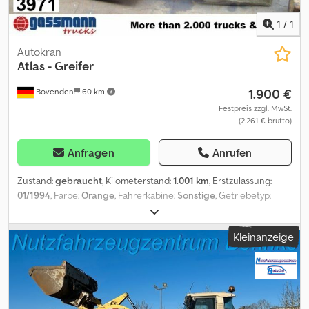
1
/
1
Autokran
Atlas
- Greifer
1.900 €
Bovenden
60 km
Festpreis zzgl. MwSt.
(2.261 € brutto)
Anfragen
Anrufen
Zustand:
gebraucht
, Kilometerstand:
1.001 km
, Erstzulassung:
01/1994
, Farbe:
Orange
, Fahrerkabine:
Sonstige
, Getriebetyp:
Sonstige
, Baujahr:
1994
, Fahrzeugstandort: Bovenden, Aufbau:
Greifer ca. 250 Liter Inhalt.Breite 500mm,Tiefe 450mm mit
Kleinanzeige
Drehservo und Zähne. ZUBEHÖRANGABEN OHNE GEWÄHR,
Änderungen, Zwischenverkauf und Irrtümer vorbehalten!
Csdpfxoi Rqmvj Akwerf - .