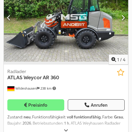
Dieselpartikelfilter (DPF) Zusatzausstattung: Vorbereitung für
Anbau Rundumleuchte inkl. Kabelsatz, Abschalter und Steckdose
Vorbereitung für Radioeinbau komplett, ohne Radio, inkl.
Lautsprecher und Antenne Rückenlehne mit Kopfstütze (nur für
Standard und SEA0011) Lenksäule, höhenverstellbar inkl.
Palettengabel 1250mm inkl. Greiferschaufel 2090mm
Zwischenverkauf der vorrätigen Neumaschine Baujahr 2026
vorbehalten. Druckfehler vorbehalten.
1
/
4
Radlader
ATLAS
Weycor AR 360
Wildeshausen
238 km
Preisinfo
Anrufen
Zustand:
neu
, Funktionsfähigkeit:
voll funktionsfähig
, Farbe:
Grau
,
Baujahr:
2026
, Betriebsstunden:
1 h
, ATLAS Weyhausen Radlader
AR360 First Edition P-kinematik langes Hubwerk - EURO