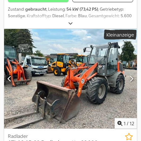
Zustand:
gebraucht
, Leistung:
54 kW (73,42 PS)
, Getriebetyp:
Sonstige
, Kraftstofftyp:
Diesel
, Farbe:
Blau
, Gesamtgewicht:
5.600
kg
, Leergewicht:
4.800 kg
, Betriebsgewicht:
5.150 kg
, maximales
Ladegewicht:
800 kg
, Reifengröße:
400 / 70 R 20
, Achsen-
Kleinanzeige
Konfiguration:
2 Achsen
, Anzahl der Sitzplätze:
1
, Erstzulassung:
02/2016
, Emissionsklasse:
keine
, Federung:
Sonstige
,
Betriebsstunden:
2.232 h
, Vorderreifengröße:
400 / 70 R 20
,
Hinterreifengröße:
400 / 70 R 20
, Fahrerkabine:
Fahrerhaus
,
Radstand:
2.000 mm
, Ausstattung:
Allradantrieb, Standard-
Schaufel
, Grundfarbe: blau, Diesel Extras in der Ausstattung
Allradantrieb, Schnellwechseleinrichtung, Standardschaufel,
Nutzlast(kg):800 Aufbautyp: Atlas AR 65 E Radlader aus 1. Hand,
Baujahr 02.2016, Betr. Std. abgelesen 2.232 h, 20 km/h Zulassung, 4
Zylinder Deutz Dieselmotor mit 54 KW / 73 PS, Schnellwechsler,
Standard Schaufel 2.065 mm breit, 0,95 m³, Palettengabel Credpfx
Akozhmm Rowef
1
/
12
Radlader