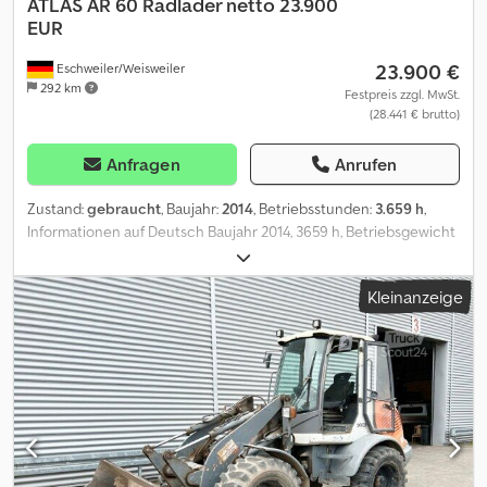
ATLAS
AR 60 Radlader netto 23.900
EUR
23.900 €
Eschweiler/Weisweiler
292 km
Festpreis zzgl. MwSt.
(28.441 € brutto)
Anfragen
Anrufen
Zustand:
gebraucht
, Baujahr:
2014
, Betriebsstunden:
3.659 h
,
Informationen auf Deutsch Baujahr 2014, 3659 h, Betriebsgewicht
4850 kg, Yanmar Motor, 36,5 kW, hydraulischer Schnellwechsler, 3.
Steuerkreis, Schaufel, Palettengabel, Arbeitsscheinwerfer,
Kleinanzeige
Zwischenverkauf und Irrtümer vorbehalten Weitere
Informationen Kraftstofftyp: Diesel Leistung: 37 kW (50 PS)
Motormarke: Yanmar CE-Kennzeichnung: ja Zahl der Eigentümer:
1 Allgemeiner Zustand: gut Technischer Zustand: gut Optischer
Zustand: gut Wenden Sie sich an Philip Müller , , p-), um weitere
Informationen zu erhalten.----Information in English Technical
information Power: 37 kW (50 HP) Type of fuel: Diesel Make of
engine: Yanmar Functional CE mark: yes History Number of
owners: 1 Condition General condition: good Technical condition: