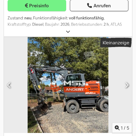
Preisinfo
Anrufen
Zustand:
neu
, Funktionsfähigkeit:
voll funktionsfähig
,
Kraftstofftyp:
Diesel
, Baujahr:
2026
, Betriebsstunden:
2 h
, ATLAS
Weyhausen Radlader AR440 Technische Daten Cedpfxszr Hfzj
Akworf Maschinengewicht 5450 kg Motor: Fabrikat: Deutz
Kleinanzeige
Dieselmotor TD 2.9 L4 Leistung: 55,4 kW (75,3 PS) bei 2200 U/min
Max. Drehmoment: 260 Nm bei 1600 U/min Hubraum: 2920 cm³
Zylinderzahl: 4 in Reihe Bauart: wassergekühlt Abgasstufe: EU
Stufe V Abgasreinigungssystem: DOC & Dieselpartikelfilter (DPF)
Zusatzausstattung: Vorbereitung für Anbau Rundumleuchte inkl.
Kabelsatz, Abschalter und Steckdose Vorbereitung für
Radioeinbau komplett, ohne Radio, inkl. Lautsprecher und
Antenne Schaufelstandsanzeige per Stange auf dem Hubwerk
Lenksäule, höhenverstellbar Rückenlehne mit Kopfstütze (nur für
Standard und SEA0011) inkl. Palettengabel 1250mm inkl.
Ladeschaufel 2050mm Zwischenverkauf der vorrätigen
Neumaschine Baujahr 2026 vorbehalten. Druckfehler
vorbehalten.
1
/
5