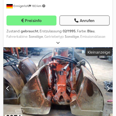
Servicepartner. Außerdem sind wir mit 800 Gebrauchtfahrzeugen
Ennigerloh
183 km
einer der größten Nutzfahrzeughändler in Deutschland.
Crsdpfsznrr Ejx Akwof Irrtümer und Zwischenverkauf vorbehalten!
Interne-Nr.: JW10GC = Weitere Informationen =
Preisinfo
Anrufen
Verwendungszweck: Bauwesen Leergewicht: 336 kg Wenden Sie
sich an Marius Herden, um weitere Informationen zu erhalten.
Zustand:
gebraucht
, Erstzulassung:
02/1995
, Farbe:
Blau
,
Fahrerkabine:
Sonstige
, Getriebetyp:
Sonstige
, Emissionsklasse:
keine
, Federung:
Sonstige
, Ansprechpartner Verkauf: Frank Rau /
Russian / English / German - Bachar Ibrahim / Arabic / English /
Kleinanzeige
German - Credpfx Akoxyia Rswjf Zulassungsservice, HU/SP/UVV,
Überführung zum Hafen Grundfarbe: blau Extras in der
Ausstattung Preis auf Anfrage (Mobile), Video Aufbautyp: Atlas
Hacken Typ 202 bar knickarm Irrtümer vorbehalten.