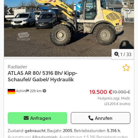
1
/
33
Radlader
ATLAS
AR 80/ 5316 Bh/ Kipp-
Schaufel/ Gabel/ Hydraulik
19.500 €
Achim
229 km
19.990 €
Festpreis zzgl. MwSt.
(23.205 € brutto)
Anfragen
Anrufen
Zustand:
gebraucht
, Baujahr:
2005
, Betriebsstunden:
5.316 h
,
Ausstattung:
Allradantrieb
, Ausstattung: * 5.316 Betriebsstunden