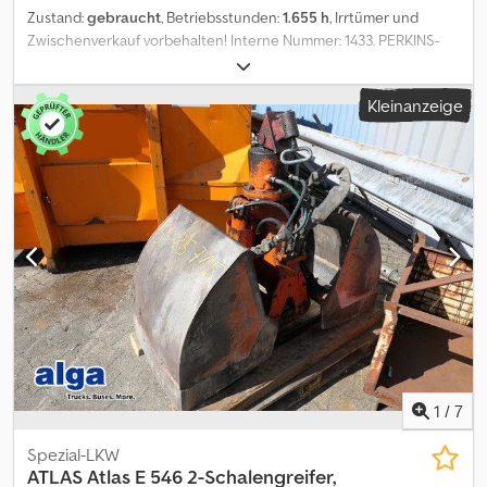
Zustand:
gebraucht
, Betriebsstunden:
1.655 h
, Irrtümer und
Zwischenverkauf vorbehalten! Interne Nummer: 1433. PERKINS-
Motor Crsdpozp Avkofx Akwsf Das Fahrzeug ist unaufbereitet!
Bundesweite Anlieferung gegen Aufpreis möglich. Irrtümer und
Kleinanzeige
Zwischenverkauf vorbehalten. Gerne nehmen wir Ihr Fahrzeug in
Zahlung. Finanzierung / Leasing auch ohne Anzahlung möglich!
Sie haben noch Fragen? Wir beraten Sie gern!
1
/
7
Spezial-LKW
ATLAS
Atlas E 546 2-Schalengreifer,