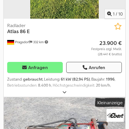
1
/
10
Radlader
Atlas
86 E
23.900 €
Pragsdorf
332 km
Festpreis zzgl. MwSt.
(28.441 € brutto)
Anfragen
Anrufen
Zustand:
gebraucht
, Leistung:
61 kW (82,94 PS)
, Baujahr:
1996
,
Betriebsstunden:
8.400 h
, Höchstgeschwindigkeit:
20 km/h
,
Ausstattung:
Kabine
, Betriebsstunden:8400,
Knicklenkung_____inkl. Schaufel und Palettengabel, Motor ca.
Kleinanzeige
4000h,Lagerort:Kunde Codpjzr Ta Esfx Akworf