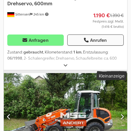
Drehservo, 600mm
1.190 €
Sittensen
245 km
1.390 €
Festpreis zzgl. MwSt.
(1.416 € brutto)
Anfragen
Anrufen
Zustand:
gebraucht
, Kilometerstand:
1 km
, Erstzulassung:
06/1998
, 2- Schalengreifer, Drehservo, Schaufelbreite: ca. 600
mm, Inhalt 300 Liter, Gewicht 280 kg Credjwkcg Ispfx Akwsf
PA1496
Kleinanzeige