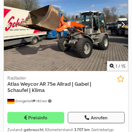
1
/
15
Radlader
Atlas
Weycor AR 75e Allrad | Gabel |
Schaufel | Klima
Ennigerloh
183 km
Preisinfo
Anrufen
Zustand:
gebraucht
, Kilometerstand:
3.707 km
, Getriebetyp: