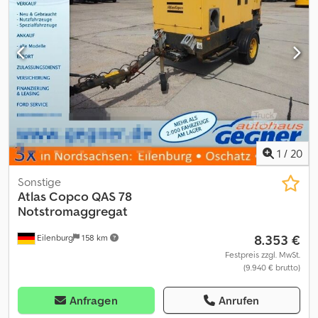
1
/
20
Sonstige
Atlas Copco
QAS 78
Notstromaggregat
8.353 €
Eilenburg
158 km
Festpreis zzgl. MwSt.
(9.940 € brutto)
Anfragen
Anrufen