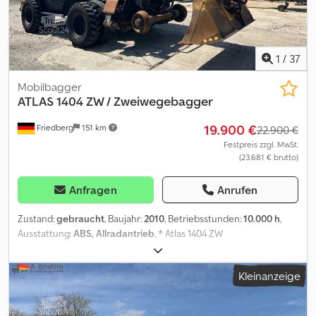
1
/
37
Mobilbagger
ATLAS
1404 ZW / Zweiwegebagger
19.900 €
Friedberg
151 km
22.900 €
Festpreis zzgl. MwSt.
(23.681 € brutto)
Anfragen
Anrufen
Zustand:
gebraucht
, Baujahr:
2010
, Betriebsstunden:
10.000 h
,
Ausstattung:
ABS, Allradantrieb
, * Atlas 1404 ZW
Zweiwegebagger * Bj: 2010 * Bst: 10.000 h * hydr. Pratzen
Crodpfjzf T N Hsx Akwjf * Rückfahrkamera * mehr Bilder und
Kleinanzeige
Videos per Whatsapp * Angaben ohne Gewähr und
Zwischenverkauf vorbehalten.