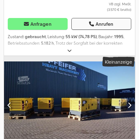
Aufgeführte Ausstattungen sind ggfs. gesondert zu prüfen. Irrtum
VB zzgl. MwSt.
(3.570 € brutto)
und Zwischenverkauf vorbehalten.
Anfragen
Anrufen
Zustand:
gebraucht
, Leistung:
55 kW (74,78 PS)
, Baujahr:
1995
,
Betriebsstunden:
5.182 h
, Trotz der Sorgfalt bei der korrekten
Eingabe der Daten können wir nicht für eventuelle Fehler in
dieser Anzeige verantwortlich gemacht werden. Bilden können
Kleinanzeige
von der Realität abweichen TLD Trucks & Vans BV Wolfstee 44 B-
2200 Herentals Belgie - Belgium - Belgique Tel: Leemans Thierry
Tel: Leemans Dino Credpfxozr Uxvs Akwjf = Weitere Informationen
= Baujahr: 1995 Verwendungszweck: Bauwesen Seriennummer:
YA304706900245509 Wenden Sie sich an Thierry Leemans, um
weitere Informationen zu erhalten.