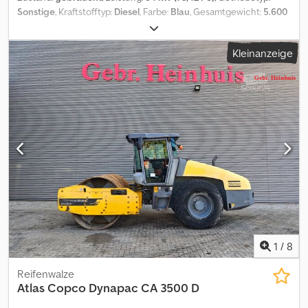
Sonstige
, Kraftstofftyp:
Diesel
, Farbe:
Blau
, Gesamtgewicht:
5.600
kg
, Leergewicht:
4.800 kg
, Betriebsgewicht:
5.150 kg
, maximales
Ladegewicht:
800 kg
, Reifengröße:
400 / 70 R 20
, Achsen-
Kleinanzeige
Konfiguration:
2 Achsen
, Anzahl der Sitzplätze:
1
, Erstzulassung:
02/2016
, Emissionsklasse:
keine
, Federung:
Sonstige
,
Betriebsstunden:
2.232 h
, Vorderreifengröße:
400 / 70 R 20
,
Hinterreifengröße:
400 / 70 R 20
, Fahrerkabine:
Fahrerhaus
,
Radstand:
2.000 mm
, Ausstattung:
Allradantrieb, Standard-
Schaufel
, Grundfarbe: blau, Diesel Extras in der Ausstattung
Allradantrieb, Schnellwechseleinrichtung, Standardschaufel,
Nutzlast(kg):800 Aufbautyp: Atlas AR 65 E Radlader aus 1. Hand,
Baujahr 02.2016, Betr. Std. abgelesen 2.232 h, 20 km/h Zulassung, 4
Zylinder Deutz Dieselmotor mit 54 KW / 73 PS, Schnellwechsler,
Standard Schaufel 2.065 mm breit, 0,95 m³, Palettengabel
Dkodpjzhmm Rsfx Acrjr
1
/
8
Reifenwalze
Atlas Copco
Dynapac CA 3500 D