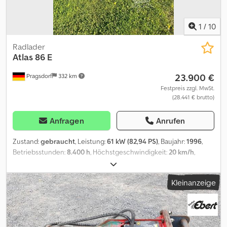
1
/
10
Radlader
Atlas
86 E
23.900 €
Pragsdorf
332 km
Festpreis zzgl. MwSt.
(28.441 € brutto)
Anfragen
Anrufen
Zustand:
gebraucht
, Leistung:
61 kW (82,94 PS)
, Baujahr:
1996
,
Betriebsstunden:
8.400 h
, Höchstgeschwindigkeit:
20 km/h
,
Ausstattung:
Kabine
, Betriebsstunden:8400,
Knicklenkung_____inkl. Schaufel und Palettengabel, Motor ca.
Kleinanzeige
4000h,Lagerort:Kunde Dksdjzr Ta Eopfx Acrjr