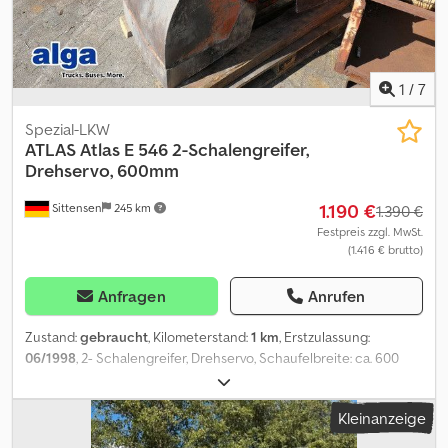
1
/
7
Spezial-LKW
ATLAS
Atlas E 546 2-Schalengreifer,
Drehservo, 600mm
1.190 €
Sittensen
245 km
1.390 €
Festpreis zzgl. MwSt.
(1.416 € brutto)
Anfragen
Anrufen
Zustand:
gebraucht
, Kilometerstand:
1 km
, Erstzulassung:
06/1998
, 2- Schalengreifer, Drehservo, Schaufelbreite: ca. 600
mm, Inhalt 300 Liter, Gewicht 280 kg Dedpewkcg Iefx Acrjkr
PA1496
Kleinanzeige