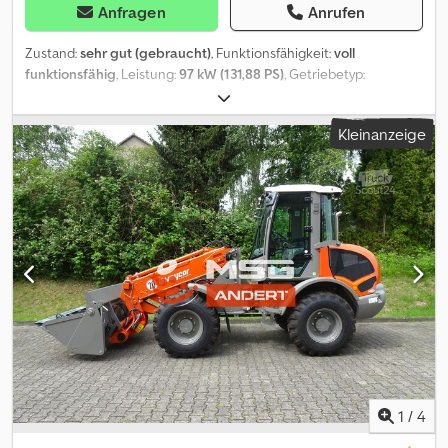
Anfragen
Anrufen
Zustand:
sehr gut (gebraucht)
, Funktionsfähigkeit:
voll
funktionsfähig
, Leistung:
97 kW (131,88 PS)
, Getriebetyp:
Hydrostat
, Kraftstofftyp:
Diesel
, Betriebsgewicht:
11.700 kg
,
Baujahr:
2021
, Betriebsstunden:
418 h
, Ausstattung:
Allradantrieb,
Kleinanzeige
Kabine, Klimaanlage, UVV, Zusatzscheinwerfer
, Cummins
Dieselmotor mit 97kw (131,9 PS) EU Stufe IV Einsatzgewicht 11.700
kg Frequenzen 30 / 38 Hz Zentrifugalkraft 220 / 150 kN
Bandagenbreite 2100mm Bandagendurchmesser 1500mm ROPS
Kabine mit getönten Scheiben Batteriehauptschalter
Verdichtungsmessgerät Radiovorbereitung Heizung und
Klimaanlage Federstahlabstreifer Dodpfsxugmwsx Acrokr
Drehteller für Fahrersitz
1
/
4