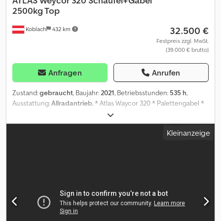
ATLAS
Weycor 320 Schaufel+Gabel
2500kg Top
32.500 €
Koblach
432 km
Festpreis zzgl. MwSt.
(39.000 € brutto)
Anfragen
Anrufen
Zustand:
gebraucht
, Baujahr:
2021
, Betriebsstunden:
535 h
,
Ausstattung:
Allradantrieb
, * Atlas Waycor 320 * Palettengabel *
Schaufel * Schnellwechseleinrichtung Dedexzwdtspfx Acrokr *
Yanmar Diesel Motor * Stunden 535 * Baujahr 2021 * Gesamt
Kleinanzeige
Zustand sehr Gut * Sofort einsatzbereit * Arbeitszeit von Mo bis
Fr 07:30-12:00 13:00-18:00, Samstag 07:30-17:00. * E-Mail: * Tel/
Whatsapp/ Viber: Alexandar Ilic * Tel/ Whatsapp/ Viber English:
Mladen Ilic