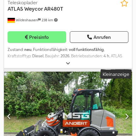
Teleskoplader
ATLAS
Weycor AR480T
Wildeshausen
238 km
Preisinfo
Anrufen
Zustand:
neu
, Funktionsfähigkeit:
voll funktionsfähig
,
Kraftstofftyp:
Diesel
, Baujahr:
2026
, Betriebsstunden:
4 h
, ATLAS
Weyhausen Radlader AR480T Technische Daten
Maschinengewicht 6000 kg Motor: Fabrikat: Deutz Dieselmotor
Kleinanzeige
TD 2.9 L4 Leistung: 55,4 kW (75,3 PS) bei 2200 U/min Max.
Drehmoment: 260 Nm bei 1600 U/min Hubraum: 2920 cm³
Zylinderzahl: 4 in Reihe Bauart: wassergekühlt Abgasstufe : EU
Stufe V Abgasreinigungssystem: DOC & Dieselpartikelfilter (DPF)
Zusatzausstattung: Vorbereitung für Anbau Rundumleuchte inkl.
Kabelsatz, Abschalter und Steckdose Vorbereitung für
Radioeinbau komplett, ohne Radio, inkl. Lautsprecher und
Antenne Rückenlehne mit Kopfstütze (nur für Standard und
SEA0011) Lenksäule, höhenverstellbar inkl. Palettengabel 1250mm
inkl. Greiferschaufel 2090mm Dkedpfx Ajzr Hh Aecrsr