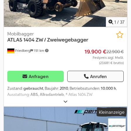
1
/
37
Mobilbagger
ATLAS
1404 ZW / Zweiwegebagger
19.900 €
Friedberg
151 km
22.900 €
Festpreis zzgl. MwSt.
(23.681 € brutto)
Anfragen
Anrufen
Zustand:
gebraucht
, Baujahr:
2010
, Betriebsstunden:
10.000 h
,
Ausstattung:
ABS, Allradantrieb
, * Atlas 1404 ZW
Zweiwegebagger * Bj: 2010 * Bst: 10.000 h * hydr. Pratzen *
Rückfahrkamera Dodpfx Acszf T N Hjrokr * mehr Bilder und Videos
Kleinanzeige
per Whatsapp * Angaben ohne Gewähr und Zwischenverkauf
vorbehalten.