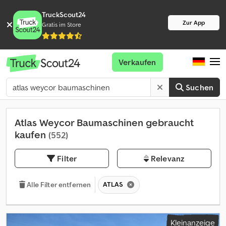
TruckScout24
Zur App
Gratis im Store
Verkaufen
Suchen
Atlas Weycor Baumaschinen gebraucht
kaufen
(552)
Filter
Relevanz
ATLAS
Alle Filter entfernen
Kleinanzeige