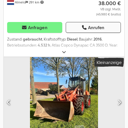
38.000 €
Almelo
291 km
VB zzgl. MwSt.
(45.980 € brutto)
Anfragen
Anrufen
Zustand:
gebraucht
, Kraftstofftyp:
Diesel
, Baujahr:
2016
,
Betriebsstunden:
4.532 h
, Atlas Copco Dynapac CA 3500 D. Year:
2016. Hours: 4532. Weight: 12.150 kg. max weight: 15.600 kg. CE
Machine. 119 KW. Roller width: 2130 mm. Vibration. Camera.
Kleinanzeige
Joystick. Airconditioning. Tyres: 23.1-26 70%. Dksdpfx
Acszrwmcjror NL Machine! ID NR: 296. The General Terms and
Conditions of Heinhuis are applicable to all adverts, offers and
quotations by Heinhuis, all agreements entered into by Heinhuis
and the negotiations preceding them. By any form of response
you accept the applicability of the General Terms and Conditions
of Heinhuis and you declare that you have taken note of these
General Terms and Conditions. Our prices are export netto
prices. = Weitere Informationen = Baujahr: 2016 Antrieb: Rad
Leergewicht: 12.150 kg CE-Kennzeichnung: ja =
Firmeninformationen = Für mehr Informationen: