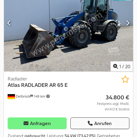
1
/
20
Radlader
Atlas
RADLADER AR 65 E
34.800 €
Delbrück
149 km
Festpreis zzgl. MwSt.
(41.412 € brutto)
Anfragen
Anrufen
Zustand:
gebraucht
, Leistung:
54 kW (73,42 PS)
, Getriebetyp: