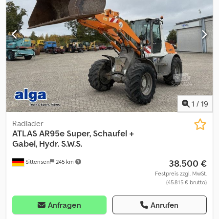
1
/
19
Radlader
ATLAS
AR95e Super, Schaufel +
Gabel, Hydr. S.W.S.
38.500 €
Sittensen
245 km
Festpreis zzgl. MwSt.
(45.815 € brutto)
Anfragen
Anrufen