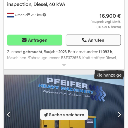
inspection, Diesel, 40 kVA
16.900 €
Groenlo
283 km
Festpreis zzgl. MwSt.
(20.449 € brutto)
Anfragen
Anrufen
Zustand:
gebraucht
, Baujahr:
2023
, Betriebsstunden:
11.093 h
,
Maschinen-/Fahrzeugnummer:
ESF372658
, Kraftstofftyp:
Diesel
,
Leistung:
32 kW (43,51 PS)
, Motorenhersteller:
Kubota
,
Verwendungszweck: Bauwesen Leergewicht: 1.039 kg
Kleinanzeige
Generatorleistung: 40 kVA Dksdjza Rxiopfx Acror Abmessungen
des Laderaums: 245 x 110 x 148 cm Wenden Sie sich an PFEIFER
GROUP, um weitere Informationen zu erhalten.
Suche speichern