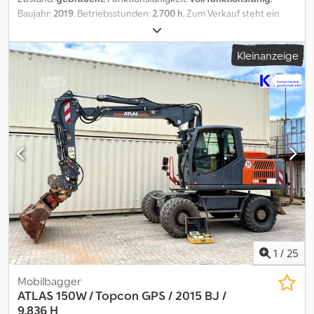
Baujahr:
2019
, Betriebsstunden:
2.700 h
, Zum Verkauf steht ein
ATLAS 165 WSR mit folgenden Informationen: - Baujahr /
Erstzulassung = 2019 - Betriebsstunden / Laufleistung = 2700h -
Kleinanzeige
Schnellwechsler MS10 Dedpfxozr Hfho Acrekr - inkl 1. Tieflöffel -
Servicegepflegt mit 1. Vorbesitzer - Kaliberbereifung - gute
Ausstattung mit allen Steuerkreisen - in gutem gebrauchten
Zustand
1
/
25
Mobilbagger
ATLAS
150W / Topcon GPS / 2015 BJ /
9.836 H