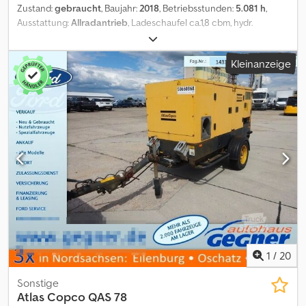
Zustand:
gebraucht
, Baujahr:
2018
, Betriebsstunden:
5.081 h
,
Ausstattung:
Allradantrieb
, Ladeschaufel ca.1,8 cbm, hydr.
Schnellwechselsystem, Palettengabel, guter Zustand, Fahrzeug
kann mit Werbung beklebt und/oder beschriftet sein SI86211
Kleinanzeige
Unser Angebot ist generell ohne neue TÜV-Abnahme. Falls neue
TÜV-Abnahme erwünscht, unterbreiten wir Ihnen gerne ein
Angebot unserer Partnerwerkstätten! Fahrzeug kann mit
Werbung beklebt und/oder beschriftet sein. Es gelten unsere
allgemeinen Liefer- und Zahlungsbedingungen. Gerne erstellen
wir Ihnen für dieses Objekt ein Finanzierungs- oder
Leasingangebot. Dodpfx Aoxb Id Recrskr Bitte sprechen Sie uns
an!
1
/
20
Sonstige
Atlas Copco
QAS 78