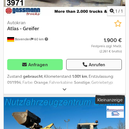
1
/
1
Autokran
Atlas
- Greifer
1.900 €
Bovenden
60 km
Festpreis zzgl. MwSt.
(2.261 € brutto)
Anfragen
Anrufen
Zustand:
gebraucht
, Kilometerstand:
1.001 km
, Erstzulassung:
01/1994
, Farbe:
Orange
, Fahrerkabine:
Sonstige
, Getriebetyp:
Sonstige
, Baujahr:
1994
, Fahrzeugstandort: Bovenden, Aufbau:
Greifer ca. 250 Liter Inhalt.Breite 500mm,Tiefe 450mm mit
Kleinanzeige
Drehservo und Zähne. ZUBEHÖRANGABEN OHNE GEWÄHR,
Änderungen, Zwischenverkauf und Irrtümer vorbehalten! Dodpfsi
Rqmvsx Acrokr - .