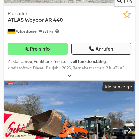
1
/
4
Radlader
ATLAS
Weycor AR 440
Wildeshausen
238 km
Preisinfo
Anrufen
Zustand:
neu
, Funktionsfähigkeit:
voll funktionsfähig
,
Kraftstofftyp:
Diesel
, Baujahr:
2026
, Betriebsstunden:
2 h
, ATLAS
Weyhausen Radlader AR440 Technische Daten
Maschinengewicht 5450 kg Motor: Fabrikat: Deutz Dieselmotor
Kleinanzeige
TD 2.9 L4 Leistung: 55,4 kW (75,3 PS) bei 2200 U/min Max.
Drehmoment: 260 Nm bei 1600 U/min Hubraum: 2920 cm³
Zylinderzahl: 4 in Reihe Bauart: wassergekühlt Dksdjzr Hfzjpfx
Acror Abgasstufe: EU Stufe V Abgasreinigungssystem: DOC &
Dieselpartikelfilter (DPF) Zusatzausstattung: Vorbereitung für
Anbau Rundumleuchte inkl. Kabelsatz, Abschalter und Steckdose
Vorbereitung für Radioeinbau komplett, ohne Radio, inkl.
Lautsprecher und Antenne Schaufelstandsanzeige per Stange