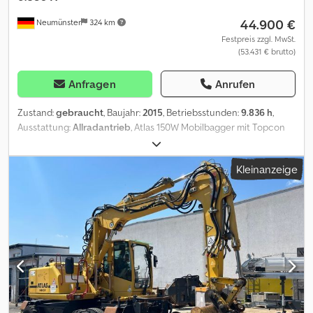
44.900 €
Neumünster
324 km
Festpreis zzgl. MwSt.
(53.431 € brutto)
Anfragen
Anrufen
Zustand:
gebraucht
, Baujahr:
2015
, Betriebsstunden:
9.836 h
,
Ausstattung:
Allradantrieb
, Atlas 150W Mobilbagger mit Topcon
GPS ! ----* Hersteller: Atlas * Typ: 150W * Baujahr: 2015 *
Abgelesene Betriebsstunden: ca. 9.836 * Inkl. Topcon GPS System
Kleinanzeige
* Inkl. Grabenräumlöffel Dedpfx Acsztlinsrskr * Mit
Schnellwechsler * Deutsche Maschine, 1. Hand * Rück +
Seitenkamera * Guter Zustand * Weitere Fotos + Video auf
Anfrage (Whats APP Erik) * Preis: 44.900 Euro, netto + 19% MwSt. -
---For more question please call: Erik Kortum: Whats App Alle
Angaben ohne Gewähr und Garantie, Irrtümer und
Zwischenverkauf vorbehalten.