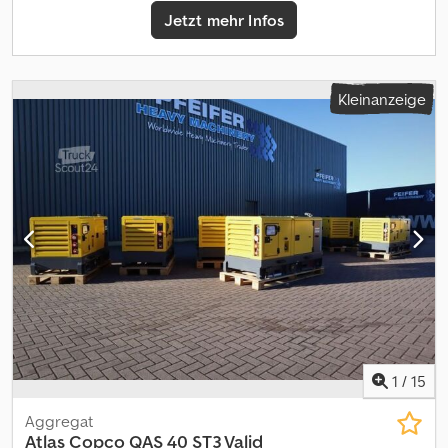
contact Philip Müller , , p-) for more information
Jetzt mehr Infos
Kleinanzeige
1
/
15
Aggregat
Atlas Copco
QAS 40 ST3 Valid