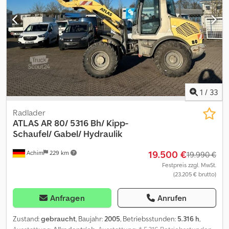
1
/
33
Radlader
ATLAS
AR 80/ 5316 Bh/ Kipp-
Schaufel/ Gabel/ Hydraulik
19.500 €
Achim
229 km
19.990 €
Festpreis zzgl. MwSt.
(23.205 € brutto)
Anfragen
Anrufen
Zustand:
gebraucht
, Baujahr:
2005
, Betriebsstunden:
5.316 h
,