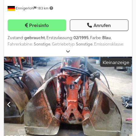
Servicepartner. Außerdem sind wir mit 800 Gebrauchtfahrzeugen
Ennigerloh
183 km
einer der größten Nutzfahrzeughändler in Deutschland. Irrtümer
und Zwischenverkauf vorbehalten! Interne-Nr.: JW10GC =
Weitere Informationen = Verwendungszweck: Bauwesen
Preisinfo
Anrufen
Leergewicht: 336 kg Wenden Sie sich an Marius Herden, um
weitere Informationen zu erhalten.
Zustand:
gebraucht
, Erstzulassung:
02/1995
, Farbe:
Blau
,
Fahrerkabine:
Sonstige
, Getriebetyp:
Sonstige
, Emissionsklasse:
keine
, Federung:
Sonstige
, Ansprechpartner Verkauf: Frank Rau /
Russian / English / German - Bachar Ibrahim / Arabic / English /
Kleinanzeige
German - Zulassungsservice, HU/SP/UVV, Überführung zum Hafen
Grundfarbe: blau Extras in der Ausstattung Dkodpfx Asxyia Rscrjr
Preis auf Anfrage (Mobile), Video Aufbautyp: Atlas Hacken Typ 202
bar knickarm Irrtümer vorbehalten.