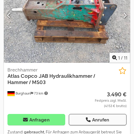
1
/
11
Brechhammer
Atlas Copco
JAB Hydraulikhammer /
Hammer / MS03
3.490 €
Burghaun
73 km
Festpreis zzgl. MwSt.
(4.153 € brutto)
Anfragen
Anrufen
Zustand:
gebraucht
, Für Anfragen zum Anbaugerät betreut Sie