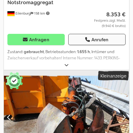
Notstromaggregat
8.353 €
Eilenburg
158 km
Festpreis zzgl. MwSt.
(9.940 € brutto)
Anfragen
Anrufen
Zustand:
gebraucht
, Betriebsstunden:
1.655 h
, Irrtümer und
Zwischenverkauf vorbehalten! Interne Nummer: 1433. PERKINS-
Motor Das Fahrzeug ist unaufbereitet! Dsdpfx Acjzp Avkjrskr
Bundesweite Anlieferung gegen Aufpreis möglich. Irrtümer und
Kleinanzeige
Zwischenverkauf vorbehalten. Gerne nehmen wir Ihr Fahrzeug in
Zahlung. Finanzierung / Leasing auch ohne Anzahlung möglich!
Sie haben noch Fragen? Wir beraten Sie gern!