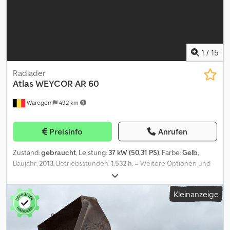
1
/
15
Radlader
Atlas
WEYCOR AR 60
Waregem
492 km
Preisinfo
Anrufen
Zustand:
gebraucht
, Leistung:
37 kW (50,31 PS)
, Farbe:
Gelb
,
Baujahr:
2013
, Betriebsstunden:
1.532 h
, = Weitere Optionen und
Zubehör = Dsdpfxoyt A Rwj Acrekr - Schnellwechsler = Weitere
Informationen = Leergewicht: 4.300 kg Motormarke: Yanmar
Kleinanzeige
4TN88BD Hubkapazität: 3.000 kg Seriennummer:
160111OE114164C1 Wenden Sie sich an Sales Department, um
weitere Informationen zu erhalten.