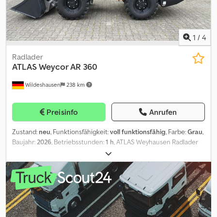
Zwischenverkauf der vorrätigen Neumaschine Baujahr 2026
vorbehalten. Druckfehler vorbehalten.
1
/
4
Radlader
ATLAS
Weycor AR 360
Wildeshausen
238 km
Preisinfo
Anrufen
Zustand:
neu
, Funktionsfähigkeit:
voll funktionsfähig
, Farbe:
Grau
,
Baujahr:
2026
, Betriebsstunden:
1 h
, ATLAS Weyhausen Radlader
AR360 First Edition Dodpjzr Hf Usfx Acrskr P-kinematik langes
Hubwerk - EURO Schnellwechsler Technische Daten
Maschinengewicht 2700 kg Motor: Fabrikat Kubota D 1803-CR
Leistung 28 kW (38PS) bei 2700 U/min Hubraum 1826 ccm
Zylinderzahl 3 in Reihe Bauart wassergekühlt Abgasstufe EU Stufe
V Zusatzausstattung: inkl. Palettengabel 1200mm inkl.
Univeralschaufel 1400mm Zwischenverkauf der vorrätigen