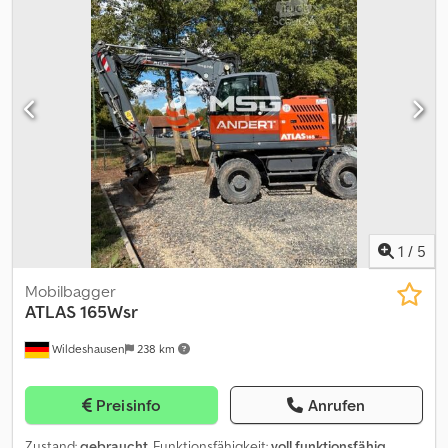
1
/
5
Mobilbagger
ATLAS
165Wsr
Wildeshausen
238 km
Preisinfo
Anrufen
Zustand:
gebraucht
, Funktionsfähigkeit:
voll funktionsfähig
,