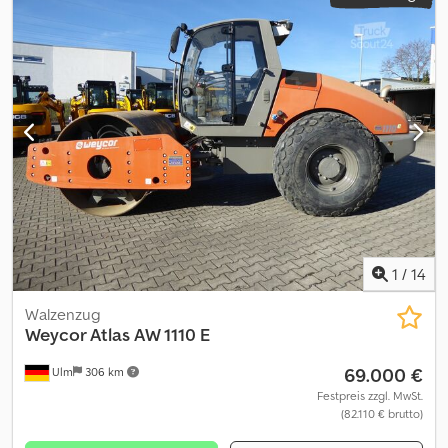
1
/
14
Walzenzug
Weycor Atlas
AW 1110 E
69.000 €
Ulm
306 km
Festpreis zzgl. MwSt.
(82.110 € brutto)